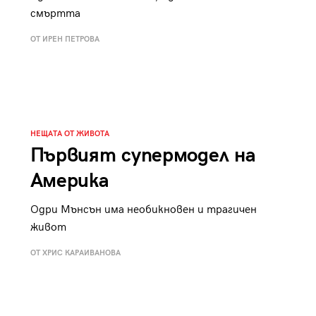
смъртта
ОТ ИРЕН ПЕТРОВА
НЕЩАТА ОТ ЖИВОТА
Първият супермодел на
Америка
Одри Мънсън има необикновен и трагичен
живот
ОТ ХРИС КАРАИВАНОВА