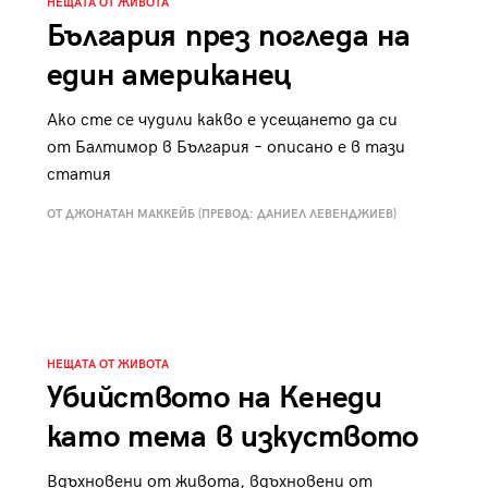
НЕЩАТА ОТ ЖИВОТА
България през погледа на
един американец
Ако сте се чудили какво е усещането да си
от Балтимор в България – описано е в тази
статия
ОТ ДЖОНАТАН МАККЕЙБ (ПРЕВОД: ДАНИЕЛ ЛЕВЕНДЖИЕВ)
НЕЩАТА ОТ ЖИВОТА
Убийството на Кенеди
като тема в изкуството
Вдъхновени от живота, вдъхновени от