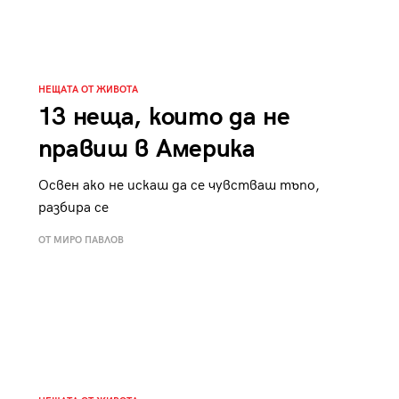
НЕЩАТА ОТ ЖИВОТА
13 неща, които да не
правиш в Америка
Освен ако не искаш да се чувстваш тъпо,
разбира се
ОТ МИРО ПАВЛОВ