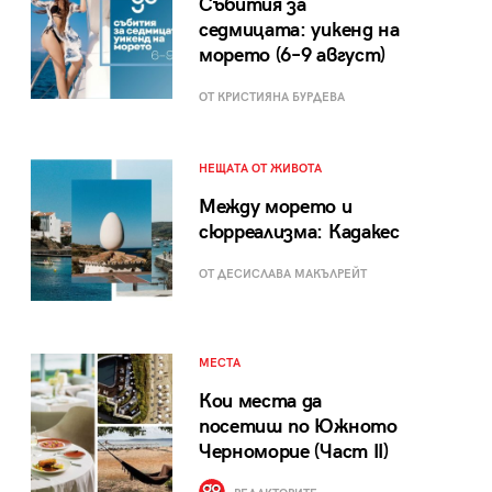
Събития за
седмицата: уикенд на
морето (6–9 август)
ОТ КРИСТИЯНА БУРДЕВА
НЕЩАТА ОТ ЖИВОТА
Между морето и
сюрреализма: Кадакес
ОТ ДЕСИСЛАВА МАКЪЛРЕЙТ
МЕСТА
Кои места да
посетиш по Южното
Черноморие (Част II)