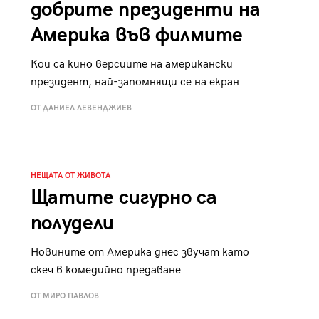
добрите президенти на
Америка във филмите
Кои са кино версиите на американски
президент, най-запомнящи се на екран
ОТ ДАНИЕЛ ЛЕВЕНДЖИЕВ
НЕЩАТА ОТ ЖИВОТА
Щатите сигурно са
полудели
Новините от Америка днес звучат като
скеч в комедийно предаване
ОТ МИРО ПАВЛОВ