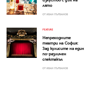
изкуство с дъх на
лято
ОТ ИВАН ПЪРВАНОВ
FEATURE
Непреходните
театри на София:
Зад кулисите на един
по-различен
спектакъл
ОТ ИВАН ПЪРВАНОВ