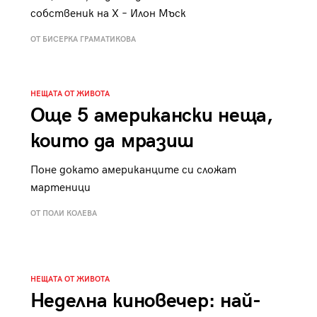
к
Tender is the Wine – Какво
собственик на Х – Илон Мъск
чаша
се пие на Лазурния бряг
ОТ БИСЕРКА ГРАМАТИКОВА
НЕЩАТА ОТ ЖИВОТА
Още 5 американски неща,
29
които да мразиш
/29
Поне докато американците си сложат
мартеници
ОТ ПОЛИ КОЛЕВА
НЕЩАТА ОТ ЖИВОТА
Неделна киновечер: най-