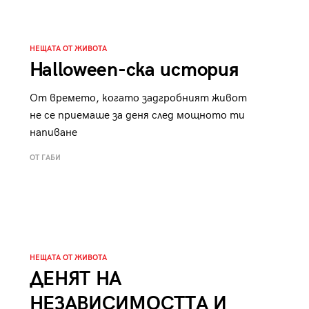
НЕЩАТА ОТ ЖИВОТА
Halloween-ска история
От времето, когато задгробният живот
не се приемаше за деня след мощното ти
напиване
ОТ ГАБИ
НЕЩАТА ОТ ЖИВОТА
ДЕНЯТ НА
НЕЗАВИСИМОСТТА И