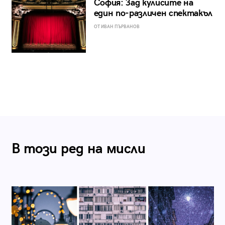
София: Зад кулисите на
един по-различен спектакъл
ОТ ИВАН ПЪРВАНОВ
В този ред на мисли