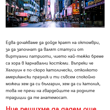
Едва дочакваме да дойде краят на октомври,
за да започнат да валят статуси от
виртуални патриоти, чието най-тежко бреме
са хора в карнавални костюми. Въпреки че
Хелоуин е по-скоро католически, отколкото
американски празник и ти съвсем спокойно
можеш хем да си българин, хем да си католик,
това не пречи на гвардейците на родните
традиции да те анатемосат.
Ние решихме да дадем още