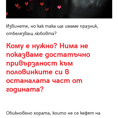
Извинете, но как така ще имаме празник,
отбелязващ любовта?
Кому е нужно? Нима не
показваме достатъчно
привързаност към
половинките си в
останалата част от
годината?
Обикновено хората, които не се кефят на