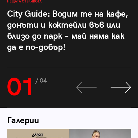
НЕЩАТА ОТ ЖИВОТА
City Guide: Водим те на кафе,
донъти и коктейли във или
близо до парк – май няма как
да е по-добър!
01
/ 04
Галерии