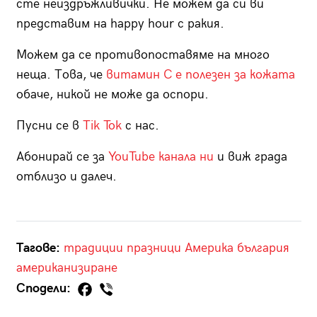
сте неиздръжливички. Не можем да си ви
представим на happy hour с ракия.
Можем да се противопоставяме на много
неща. Това, че
витамин С е полезен за кожата
обаче, никой не може да оспори.
Пусни се в
Tik Tok
с нас.
Абонирай се за
YouTube канала ни
и виж града
отблизо и далеч.
Тагове:
традиции
празници
Америка
българия
американизиране
Сподели: