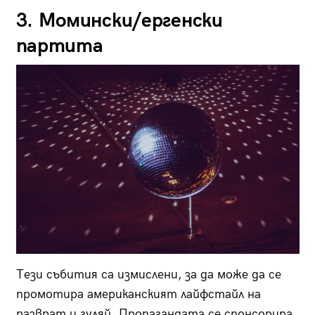
3. Момински/ергенски
партита
Тези събития са измислени, за да може да се
промотира американският лайфстайл на
разврат и гуляй. Пропагандата се спонсорира