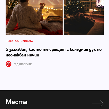
НЕЩАТА ОТ ЖИВОТА
5 заглавия, които те срещат с коледния дух по
неочакван начин
РЕДАКТОРИТЕ
Места