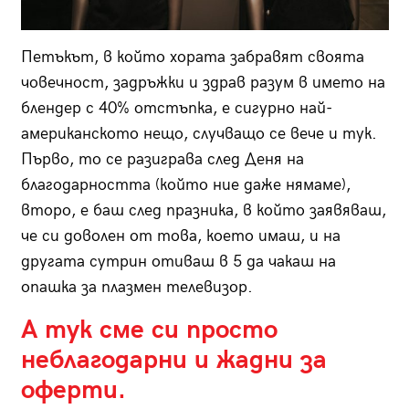
Петъкът, в който хората забравят своята
човечност, задръжки и здрав разум в името на
блендер с 40% отстъпка, е сигурно най-
американското нещо, случващо се вече и тук.
Първо, то се разиграва след Деня на
благодарността (който ние даже нямаме),
второ, е баш след празника, в който заявяваш,
че си доволен от това, което имаш, и на
другата сутрин отиваш в 5 да чакаш на
опашка за плазмен телевизор.
А тук сме си просто
неблагодарни и жадни за
оферти.