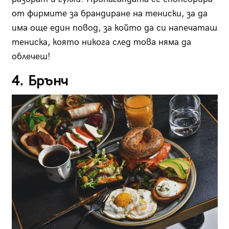
от фирмите за брандиране на тениски, за да
има още един повод, за който да си напечаташ
тениска, която никога след това няма да
облечеш!
4. Брънч