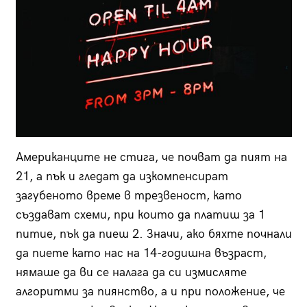
Американците не стига, че почват да пият на
21, а пък и гледат да изкомпенсират
загубеното време в трезвеност, като
създават схеми, при които да платиш за 1
питие, пък да пиеш 2. Значи, ако бяхте почнали
да пиете като нас на 14-годишна възраст,
нямаше да ви се налага да си измисляте
алгоритми за пиянство, а и при положение, че