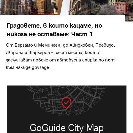
Градовете, в които кацаме, но
никога не оставаме: Част 1
От Бергамо и Меминген, до Айндховен, Тревизо,
Жирона и Шарлероа - шест места, които
заслужават повече от автобусна спирка по пътя
към някъде другаде