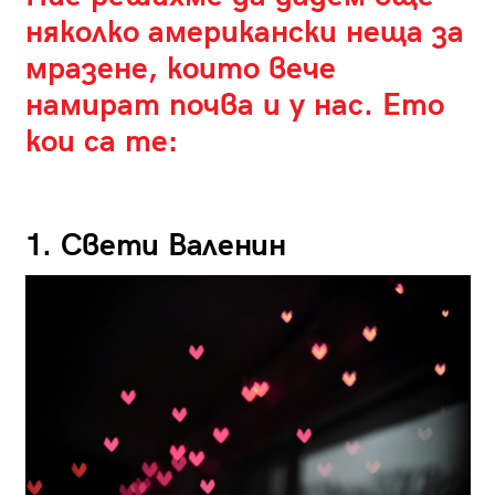
няколко американски неща за
мразене, които вече
намират почва и у нас. Ето
кои са те:
1. Свети Валенин