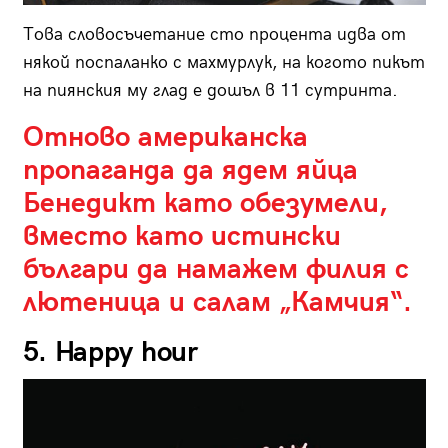
Това словосъчетание сто процента идва от
някой поспаланко с махмурлук, на когото пикът
на пиянския му глад е дошъл в 11 сутринта.
Отново американска
пропаганда да ядем яйца
Бенедикт като обезумели,
вместо като истински
българи да намажем филия с
лютеница и салам „Камчия“.
5. Happy hour