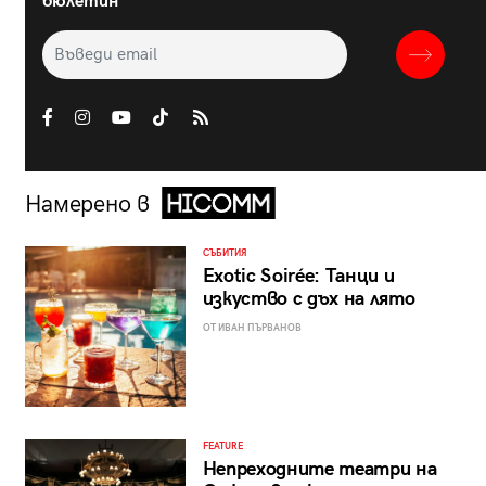
бюлетин
Намерено в
СЪБИТИЯ
Exotic Soirée: Танци и
изкуство с дъх на лято
ОТ ИВАН ПЪРВАНОВ
FEATURE
Непреходните театри на