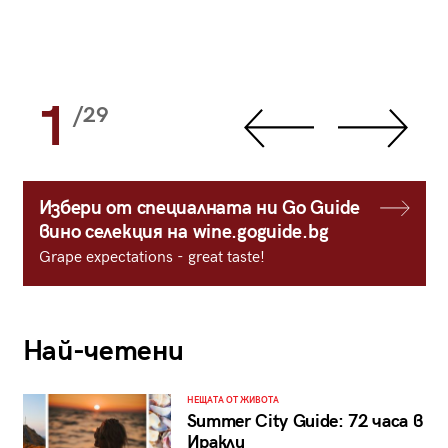
1
/29
Избери от специалната ни Go Guide
вино селекция на wine.goguide.bg
Grape expectations - great taste!
Най-четени
НЕЩАТА ОТ ЖИВОТА
Summer City Guide: 72 часа в
Иракли