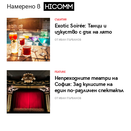
Намерено в
СЪБИТИЯ
Exotic Soirée: Танци и
изкуство с дъх на лято
ОТ ИВАН ПЪРВАНОВ
FEATURE
Непреходните театри на
София: Зад кулисите на
един по-различен спектакъл
ОТ ИВАН ПЪРВАНОВ