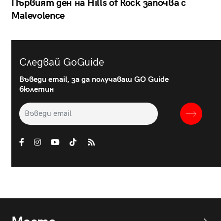
Първият ден на Hills of Rock започва с
Malevolence
Следвай GoGuide
Въведи email, за да получаваш GO Guide
бюлетин