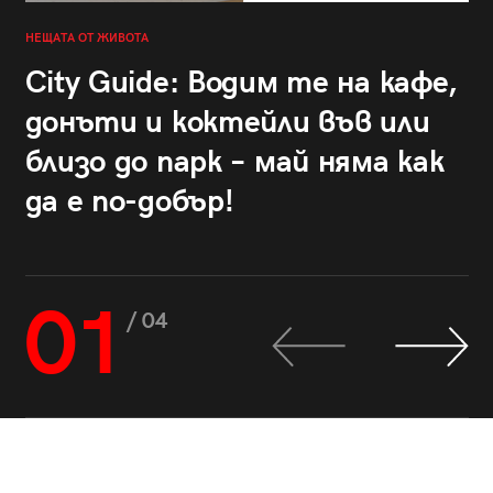
НЕЩАТА ОТ ЖИВОТА
City Guide: Водим те на кафе,
донъти и коктейли във или
близо до парк – май няма как
да е по-добър!
01
/ 04