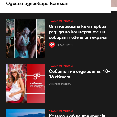
Одисей изпревари Батман
НЕЩАТА ОТ ЖИВОТА
От плейлиста към първия
ред: защо концертите ни
събират повече от екрана
РЕДАКТОРИТЕ
НЕЩАТА ОТ ЖИВОТА
Събития на седмицата: 10–
16 август
ОТ МАРИЯ МАТЕВА
НЕЩАТА ОТ ЖИВОТА
Когато любимите градски