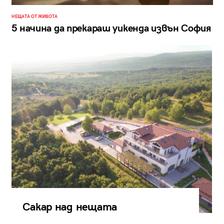
НЕЩАТА ОТ ЖИВОТА
5 начина да прекараш уикенда извън София
Сакар над нещата