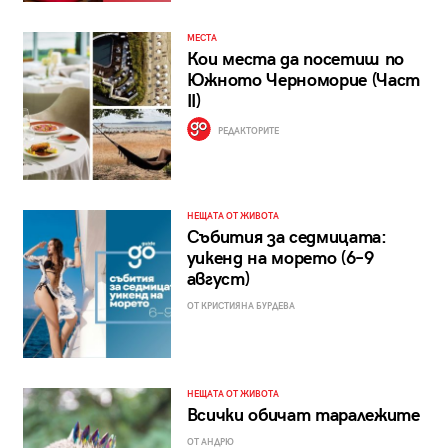
МЕСТА
Кои места да посетиш по
Южното Черноморие (Част
II)
РЕДАКТОРИТЕ
НЕЩАТА ОТ ЖИВОТА
Събития за седмицата:
уикенд на морето (6–9
август)
ОТ КРИСТИЯНА БУРДЕВА
НЕЩАТА ОТ ЖИВОТА
Всички обичат таралежите
ОТ АНДРЮ