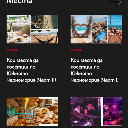
Места
МЕСТА
МЕСТА
Кои места да
Кои места да
посетиш по
посетиш по
Южното
Южното
Черноморие (Част II)
Черноморие (Част I)