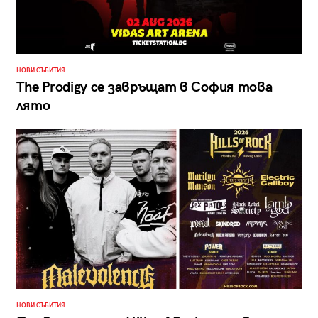
НОВИ СЪБИТИЯ
The Prodigy се завръщат в София това
лято
НОВИ СЪБИТИЯ