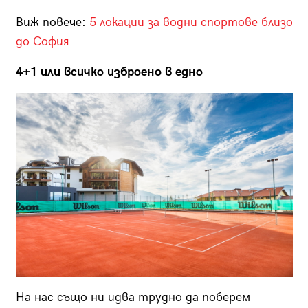
Виж повече:
5 локации за водни спортове близо
до София
4+1 или всичко изброено в едно
На нас също ни идва трудно да поберем