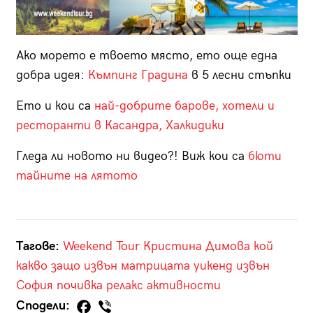
Ако морето е твоето място, ето още една
добра идея:
Къмпинг Градина
в 5 лесни стъпки
Ето и кои са
най-добрите барове, хотели и
ресторанти в Касандра, Халкидики
Гледа ли новото ни видео?! Виж кои са
бюти
тайните на лятото
Тагове:
Weekend Tour
Кристина Димова
кой
какво защо
извън матрицата
уикенд
извън
София
почивка
релакс
активности
Сподели: