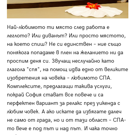
Най-любимото ти място след работа е
леглото? Или диванът? Или просто мястото,
на което спиш? Не си единствен – ние също
понякога попадаме в плен на желанието ни да
проспим деня си. Звучащ неслучайно като
глагола "спя", на помощ идва едно от великите
изобретения на човека – любимото СПА.
Комплексите, предлагащи такива услуги,
покрай София стават все повече и са
перфектен вариант за релакс през уикенда с
любим човек. А ако искате да избягате далеч
не само от града, но и от тази област – СПА-
то вече е под път и над път. И чака точно