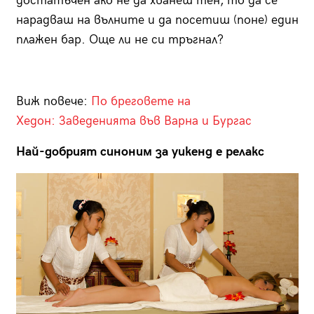
достатъчен ако не да хванеш тен, то да се
нарадваш на вълните и да посетиш (поне) един
плажен бар. Още ли не си тръгнал?
Виж повече:
По бреговете на
Хедон: Заведенията във Варна и Бургас
Най-добрият синоним за уикенд е релакс