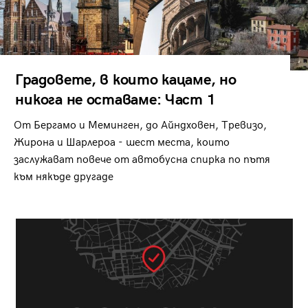
Градовете, в които кацаме, но
никога не оставаме: Част 1
От Бергамо и Меминген, до Айндховен, Тревизо,
Жирона и Шарлероа - шест места, които
заслужават повече от автобусна спирка по пътя
към някъде другаде