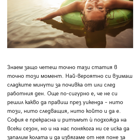
Знаем защо четеш точно тази статия в
точно този момент. Най-вероятно си взимаш
сладките минути за почивка от или след
работния ден. Още по-сигурно е, че не си
решил какво да правиш през уикенда – нито
този, нито следващия, нито който и да е.
София е прекрасна и ритъмът ѝ подхожда на
всеки сезон, но и на нас понякога ни се иска да
запалим колата и да избягаме от нея поне за