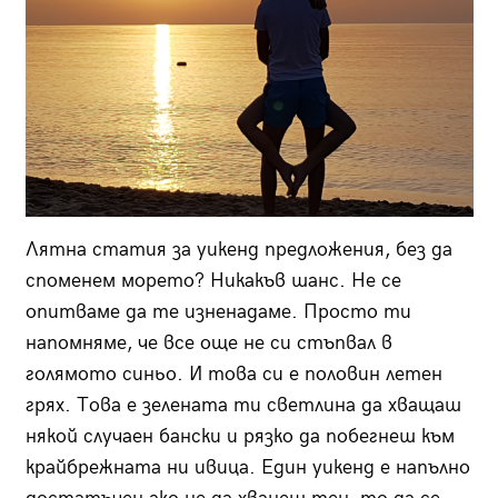
Лятна статия за уикенд предложения, без да
споменем морето? Никакъв шанс. Не се
опитваме да те изненадаме. Просто ти
напомняме, че все още не си стъпвал в
голямото синьо. И това си е половин летен
грях. Това е зелената ти светлина да хващаш
някой случаен бански и рязко да побегнеш към
крайбрежната ни ивица. Един уикенд е напълно