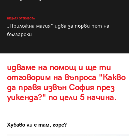
НЕЩАТА ОТ ЖИВОТА
„Приложна магия“ идва за първи път на
български
идваме на помощ и ще ти
отговорим на въпроса "Какво
да правя извън София през
уикенда?" по цели 5 начина.
Хубаво ли е там, горе?