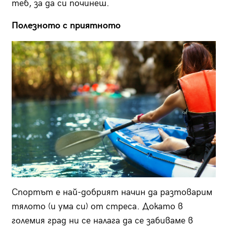
теб, за да си починеш.
Полезното с приятното
Спортът е най-добрият начин да разтоварим
тялото (и ума си) от стреса. Докато в
големия град ни се налага да се забиваме в