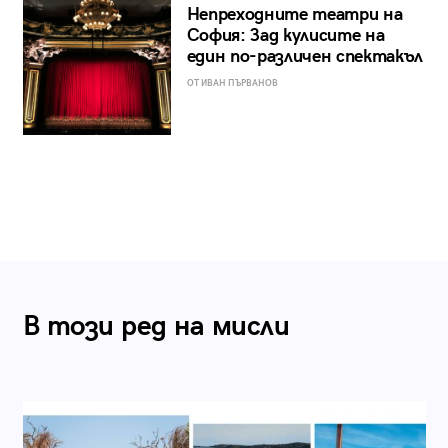
Непреходните театри на
София: Зад кулисите на
един по-различен спектакъл
ОТ ИВАН ПЪРВАНОВ
В този ред на мисли