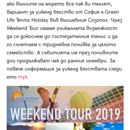
ако вълните на морето все пак ви теглят,
вариант за уикенд бягство от София е Green
Life Tennis Holiday във вълшебния Созопол. Чрез
Weekend Tour имаме уникалната възможност
да се докоснем до състезателния тенис и да
го съчетаем с тридневна почивка за цялото
семейство. А събитията им през почивните
дни продължават чак до ранния ноември. За
повече информация за уикенд бягствата следи
ето
тук
.