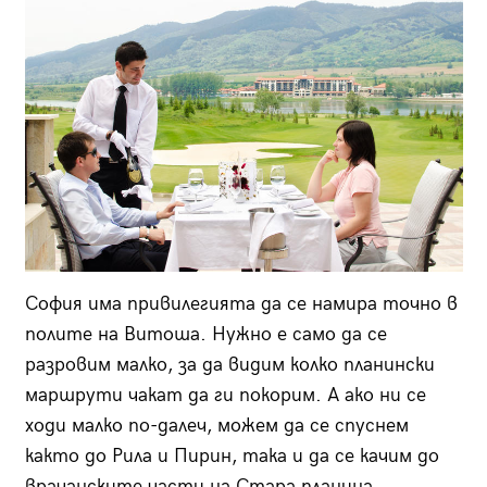
София има привилегията да се намира точно в
полите на Витоша. Нужно е само да се
разровим малко, за да видим колко планински
маршрути чакат да ги покорим. А ако ни се
ходи малко по-далеч, можем да се спуснем
както до Рила и Пирин, така и да се качим до
врачанските части на Стара планина.