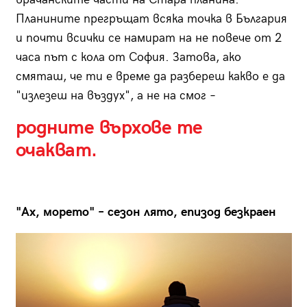
Планините прегръщат всяка точка в България
и почти всички се намират на не повече от 2
часа път с кола от София. Затова, ако
смяташ, че ти е време да разбереш какво е да
"излезеш на въздух", а не на смог –
родните върхове те
очакват.
"Ах, морето" – сезон лято, епизод безкраен