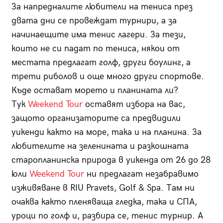
За напредналите любители на тениса през
двата дни се провеждат турнири, а за
начинаещите има тенис лагери. За тези,
които не си падат по тениса, някои от
местата предлагат голф, други боулинг, а
трети риболов и още много други спортове.
Къде остават морето и планината ли?
Тук
Weekend Tour
оставят избора на вас,
защото организаторите са предвидили
уикенди както на море, така и на планина. За
любителите на зеленината и разкошната
старопланинска природа в уикенда от 26 до 28
юли
Weekend Tour
ни предлагат незабравимо
изживяване в RIU Pravets, Golf & Spa. Там ни
очаква както пленяваща гледка, така и СПА,
уроци по голф и, разбира се, тенис турнир. А