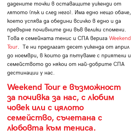
дадените точки в оставащите уикенди от
лятото (пък и след него). Има едно нещо обаче,
което успява да обедини всичко в едно и да
превърне почивните дни във велики спомени.
Това е семейната тенис и СПА верига
Weekend
Tour
. Те ни предлагат десет уикенда от април
до ноември, в които да пътуваме с приятели и
семейството до някои от най-добрите СПА
дестинации у нас.
Weekend Tour е възможност
за почивка за нас, с любим
човек или с цялото
семейство, съчетана с
любовта към тениса.