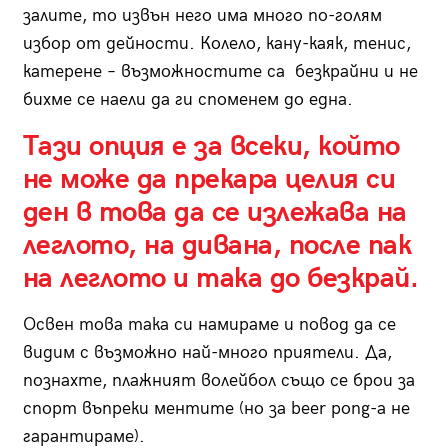
залите, то извън него има много по-голям
избор от дейности. Колело, кану-каяк, тенис,
катерене – възможностите са безкрайни и не
бихме се наели да ги споменем до една.
Тази опция е за всеки, който
не може да прекара целия си
ден в това да се излежава на
леглото, на дивана, после пак
на леглото и така до безкрай.
Освен това така си намираме и повод да се
видим с възможно най-много приятели. Да,
познахте, плажният волейбол също се брои за
спорт въпреки ментите (но за beer pong-a не
гарантираме).