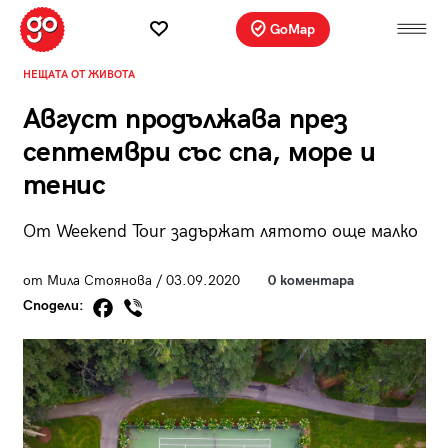
GoMap
НЕЩАТА ОТ ЖИВОТА
Август продължава през
септември със спа, море и
тенис
От Weekend Tour задържат лятото още малко
от Мила Стоянова / 03.09.2020
0 коментара
Сподели: