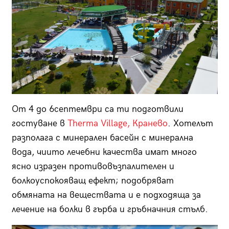
От 4 до 6септември са ти подготвили
гостуване в
Therma Village, Кранево
. Хотелът
разполага с минерален басейн с минерална
вода, чиито лечебни качества имат много
ясно изразен противовъзпалителен и
болкоуспокояващ ефект; подобряват
обмяната на веществата и е подходяща за
лечение на болки в гърба и гръбначния стълб.