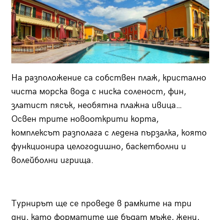
На разположение са собствен плаж, кристално
чиста морска вода с ниска соленост, фин,
златист пясък, необятна плажна ивица…
Освен трите новооткрити корта,
комплексът разполага с ледена пързалка, която
функционира целогодишно, баскетболни и
волейболни игрища.
Турнирът ще се проведе в рамките на три
дни, като форматите ще бъдат мъже, жени,