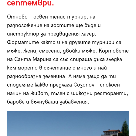
септември.
Отново – освен тенис турнир, на
разположение на гостите ще бъде и
инструктор за предвидения лагер.
Форматите както и на другите турнири са
мъже, жени, смесени, двойки мъже. Кортовете
на Санта Марина са със спираща дъха гледка
към морето в съчетание с много и най-
разнообразна зеленина. А няма защо да ти
споделяме какво предлага Созопол – спокоен
начин на живот, пълен с шикозни ресторанти,
барове и вълнуващи забавления.