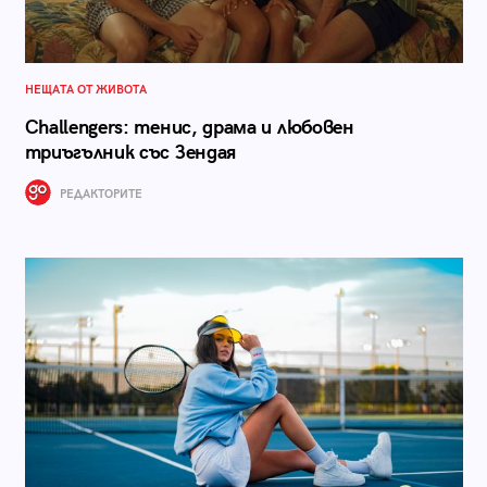
НЕЩАТА ОТ ЖИВОТА
Challengers: тенис, драма и любовен
триъгълник със Зендая
РЕДАКТОРИТЕ