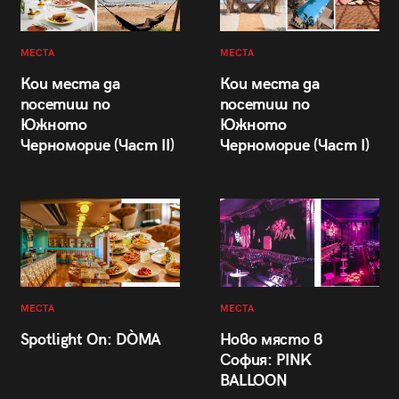
МЕСТА
МЕСТА
Кои места да
Кои места да
посетиш по
посетиш по
Южното
Южното
Черноморие (Част II)
Черноморие (Част I)
МЕСТА
МЕСТА
Spotlight On: DÒMA
Ново място в
София: PINK
BALLOON