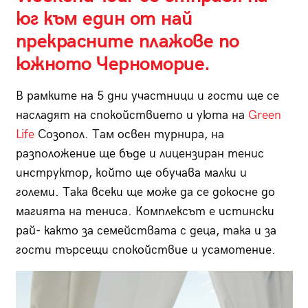
юг към един от най
прекрасните плажове по
южното Черноморие.
В рамките на 5 дни участници и гости ще се
насладят на спокойствието и уюта на
Green
Life
Созопол. Там освен турнира, на
разположение ще бъде и лицензиран тенис
инструктор, който ще обучава малки и
големи. Така всеки ще може да се докосне до
магията на тениса. Комплексът е истински
рай- както за семействата с деца, така и за
гости търсещи спокойствие и усамотение.