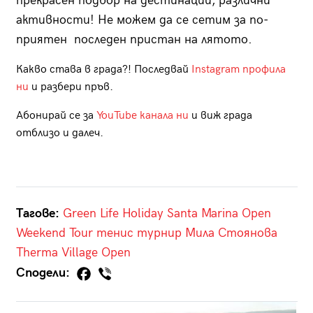
прекрасен подбор на дестинации, различни
активности! Не можем да се сетим за по-
приятен последен пристан на лятото.
Какво става в града?! Последвай
Instagram профила
ни
и разбери пръв.
Абонирай се за
YouTube канала ни
и виж града
отблизо и далеч.
Тагове:
Green Life Holiday
Santa Marina Open
Weekend Tour
тенис
турнир
Мила Стоянова
Therma Village Open
Сподели: