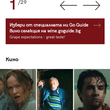
1
/29
Избери от специалната ни Go Guide
вино селекция на wine.goguide.bg
Grape expectations - great taste!
Кино