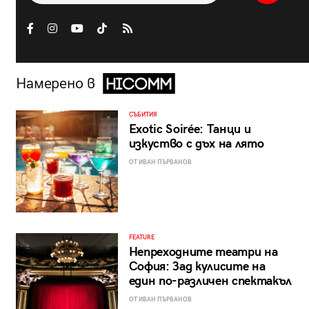
Намерено в
СЪБИТИЯ
Exotic Soirée: Танци и
изкуство с дъх на лято
ОТ ИВАН ПЪРВАНОВ
FEATURE
Непреходните театри на
София: Зад кулисите на
един по-различен спектакъл
ОТ ИВАН ПЪРВАНОВ