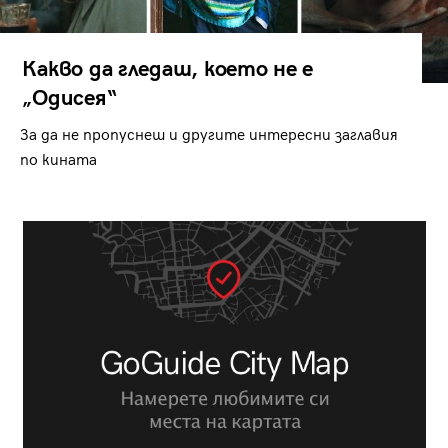
Какво да гледаш, което не е
„Одисея“
За да не пропуснеш и другите интересни заглавия
по кината