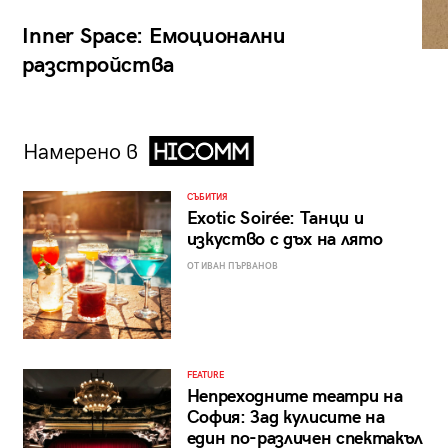
Inner Space: Емоционални
разстройства
Намерено в
СЪБИТИЯ
Exotic Soirée: Танци и
изкуство с дъх на лято
ОТ ИВАН ПЪРВАНОВ
FEATURE
Непреходните театри на
София: Зад кулисите на
един по-различен спектакъл