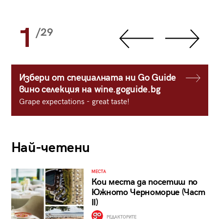
1
/29
Избери от специалната ни Go Guide
вино селекция на wine.goguide.bg
Grape expectations - great taste!
Най-четени
МЕСТА
Кои места да посетиш по
Южното Черноморие (Част
II)
РЕДАКТОРИТЕ