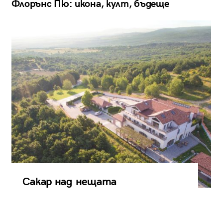
Флорънс Пю: икона, култ, бъдеще
Сакар над нещата