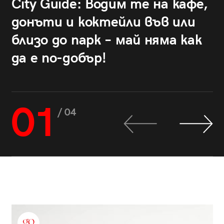
City Guide: Водим те на кафе,
донъти и коктейли във или
близо до парк – май няма как
да е по-добър!
01
/ 04