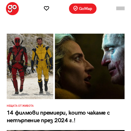
GoMap
НЕЩАТА ОТ ЖИВОТА
14 филмови премиери, които чакаме с
нетърпение през 2024 г.!