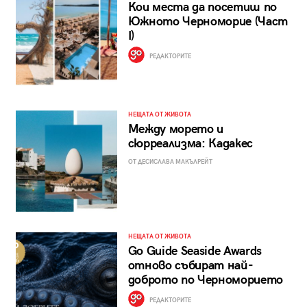
Кои места да посетиш по
Южното Черноморие (Част
I)
РЕДАКТОРИТЕ
НЕЩАТА ОТ ЖИВОТА
Между морето и
сюрреализма: Кадакес
ОТ ДЕСИСЛАВА МАКЪЛРЕЙТ
НЕЩАТА ОТ ЖИВОТА
Go Guide Seaside Awards
отново събират най-
доброто по Черноморието
РЕДАКТОРИТЕ