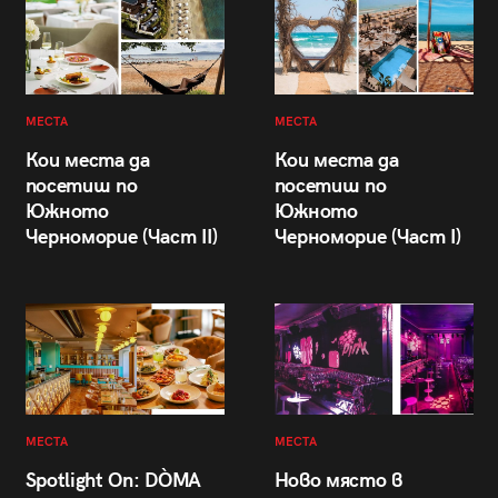
МЕСТА
МЕСТА
Кои места да
Кои места да
посетиш по
посетиш по
Южното
Южното
Черноморие (Част II)
Черноморие (Част I)
МЕСТА
МЕСТА
Spotlight On: DÒMA
Ново място в