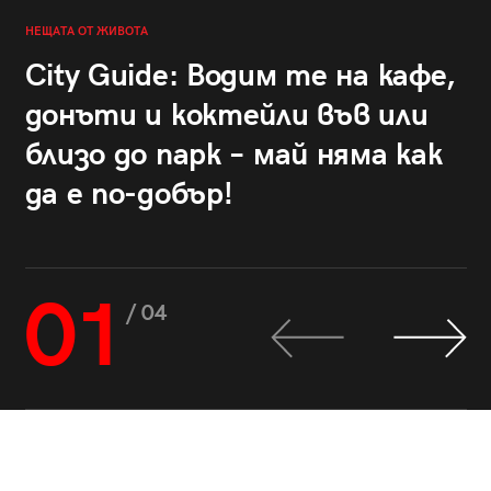
НЕЩАТА ОТ ЖИВОТА
City Guide: Водим те на кафе,
донъти и коктейли във или
близо до парк – май няма как
да е по-добър!
01
/ 04