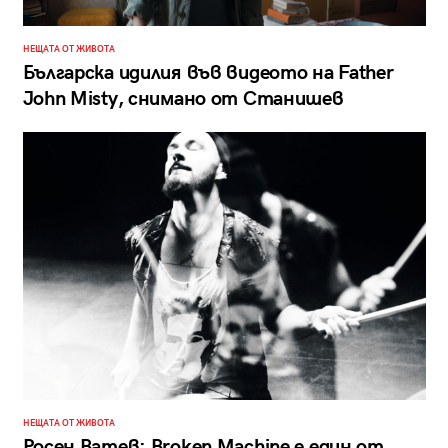
НЕЩАТА ОТ ЖИВОТА
Българска идилия във видеото на Father
John Misty, снимано от Станишев
НЕЩАТА ОТ ЖИВОТА
Росен Ватев: Broken Machine е един от