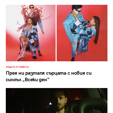
НЕЩАТА ОТ ЖИВОТА
Прея ни разтапя сърцата с новия си
сингъл „Всеки ден“