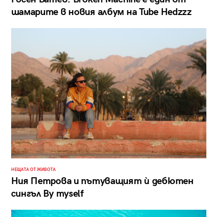
шамарите в новия албум на Tube Hedzzz
НЕЩАТА ОТ ЖИВОТА
Ния Петрова и пътуващият ѝ дебютен
сингъл By myself