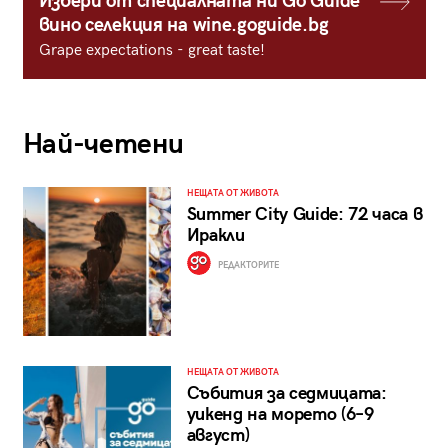
Избери от специалната ни Go Guide
вино селекция на wine.goguide.bg
Grape expectations - great taste!
Най-четени
НЕЩАТА ОТ ЖИВОТА
Summer City Guide: 72 часа в
Иракли
РЕДАКТОРИТЕ
НЕЩАТА ОТ ЖИВОТА
Събития за седмицата:
уикенд на морето (6–9
август)