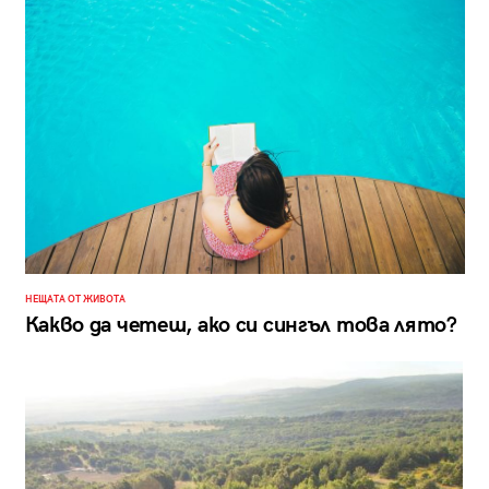
НЕЩАТА ОТ ЖИВОТА
Какво да четеш, ако си сингъл това лято?