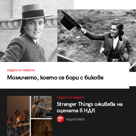
НЕЩАТА ОТ ЖИВОТА
Момичето, което се бори с бикове
НЕЩАТА ОТ ЖИВОТА
Stranger Things оживява на
сцената в НДК
РЕДАКТОРИТЕ