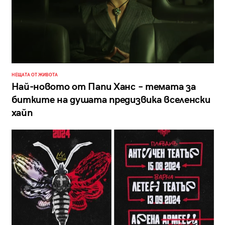
НЕЩАТА ОТ ЖИВОТА
Най-новото от Папи Ханс – темата за
битките на душата предизвика вселенски
хайп