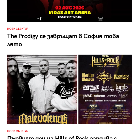
НОВИ СЪБИТИЯ
The Prodigy се завръщат в София това
лято
НОВИ СЪБИТИЯ
Първият ден на Hills of Rock започва с