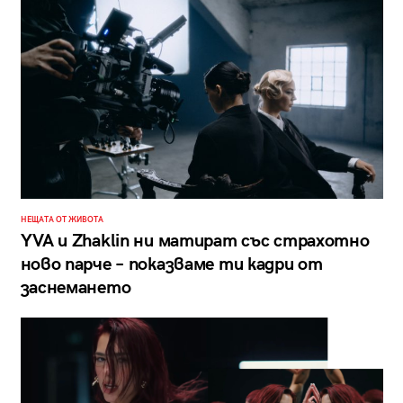
НЕЩАТА ОТ ЖИВОТА
YVA и Zhaklin ни матират със страхотно
ново парче – показваме ти кадри от
заснемането