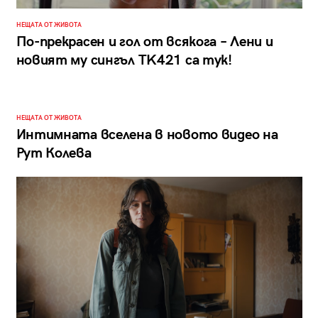
НЕЩАТА ОТ ЖИВОТА
По-прекрасен и гол от всякога – Лени и
новият му сингъл TK421 са тук!
НЕЩАТА ОТ ЖИВОТА
Интимната вселена в новото видео на
Рут Колева