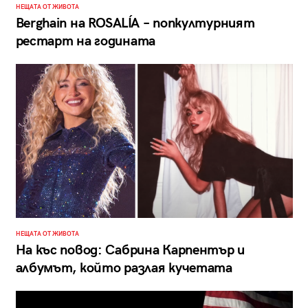
НЕЩАТА ОТ ЖИВОТА
Berghain на ROSALÍA – попкултурният
рестарт на годината
НЕЩАТА ОТ ЖИВОТА
На къс повод: Сабрина Карпентър и
албумът, който разлая кучетата