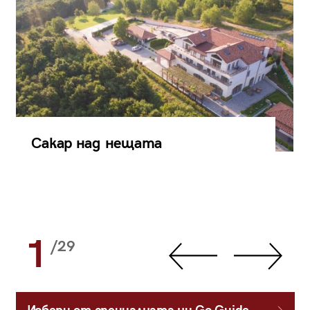
Сакар над нещата
1
/29