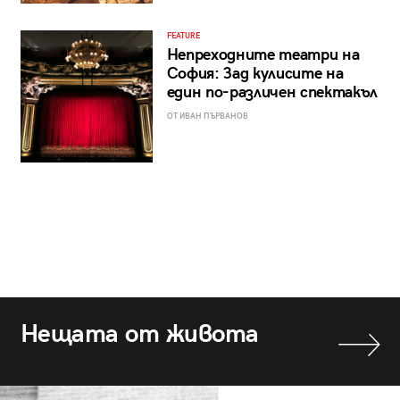
FEATURE
Непреходните театри на
София: Зад кулисите на
един по-различен спектакъл
ОТ ИВАН ПЪРВАНОВ
Нещата от живота