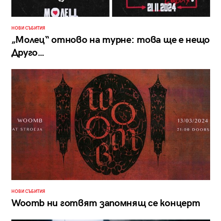
НОВИ СЪБИТИЯ
„Молец“ отново на турне: това ще е нещо
Друго…
НОВИ СЪБИТИЯ
Woomb ни готвят запомнящ се концерт