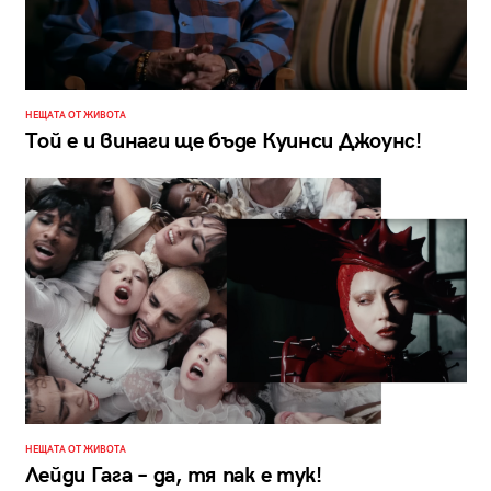
НЕЩАТА ОТ ЖИВОТА
Той е и винаги ще бъде Куинси Джоунс!
НЕЩАТА ОТ ЖИВОТА
Лейди Гага – да, тя пак е тук!