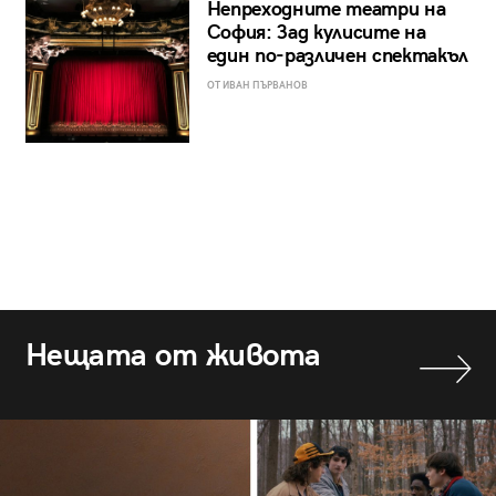
Непреходните театри на
София: Зад кулисите на
един по-различен спектакъл
ОТ ИВАН ПЪРВАНОВ
Нещата от живота