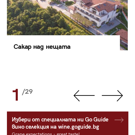
Сакар над нещата
1
/29
Избери от специалната ни Go Guide
вино селекция на wine.goguide.bg
Grape expectations - great taste!