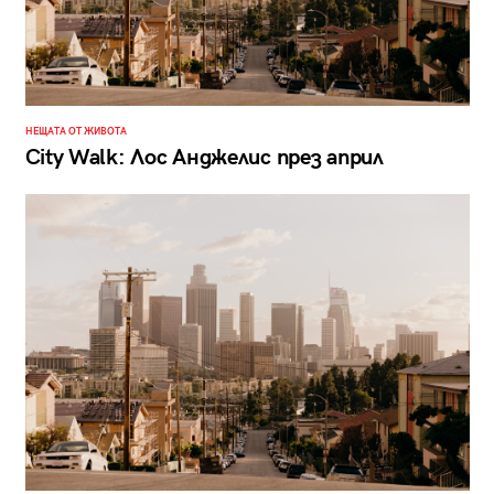
НЕЩАТА ОТ ЖИВОТА
City Walk: Лос Анджелис през април