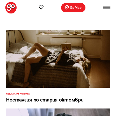
GoMap
НЕЩАТА ОТ ЖИВОТА
Носталгия по стария октомври