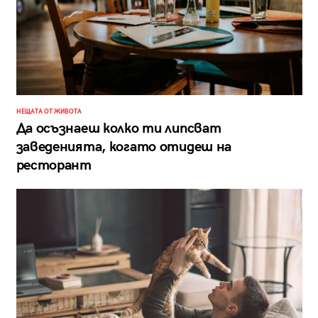
НЕЩАТА ОТ ЖИВОТА
Да осъзнаеш колко ти липсват
заведенията, когато отидеш на
ресторант