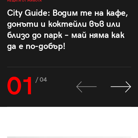
НЕЩАТА ОТ ЖИВОТА
City Guide: Водим те на кафе,
донъти и коктейли във или
близо до парк – май няма как
да е по-добър!
01
/ 04