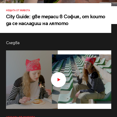
НЕЩАТА ОТ ЖИВОТА
City Guide: две тераси в София, от които
да се насладиш на лятото
Следва