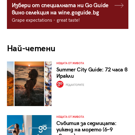
Избери от специалната ни Go Guide
вино селекция на wine.goguide.bg
Grape expectations - great taste!
Най-четени
НЕЩАТА ОТ ЖИВОТА
Summer City Guide: 72 часа в
Иракли
РЕДАКТОРИТЕ
НЕЩАТА ОТ ЖИВОТА
Събития за седмицата:
уикенд на морето (6–9