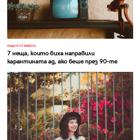
НЕЩАТА ОТ ЖИВОТА
7 неща, които биха направили
карантината ад, ако беше през 90-те