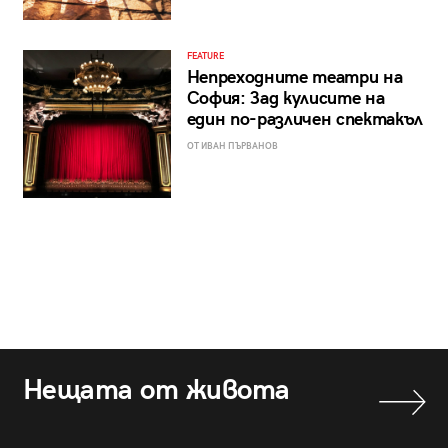
FEATURE
Непреходните театри на
София: Зад кулисите на
един по-различен спектакъл
ОТ ИВАН ПЪРВАНОВ
Нещата от живота