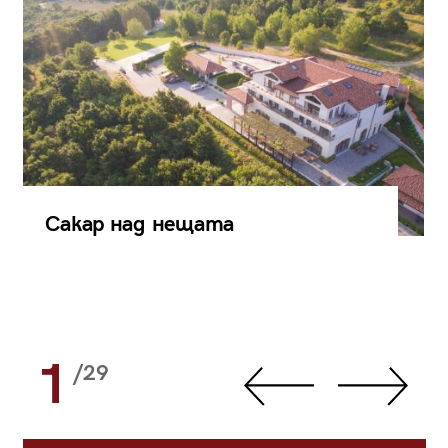
Сакар над нещата
1
/29