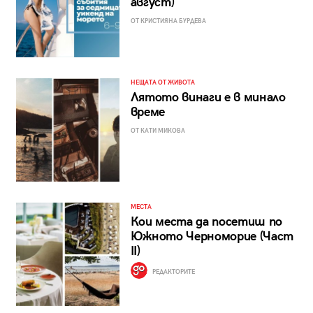
август)
ОТ КРИСТИЯНА БУРДЕВА
НЕЩАТА ОТ ЖИВОТА
Лятото винаги е в минало
време
ОТ КАТИ МИКОВА
МЕСТА
Кои места да посетиш по
Южното Черноморие (Част
II)
РЕДАКТОРИТЕ