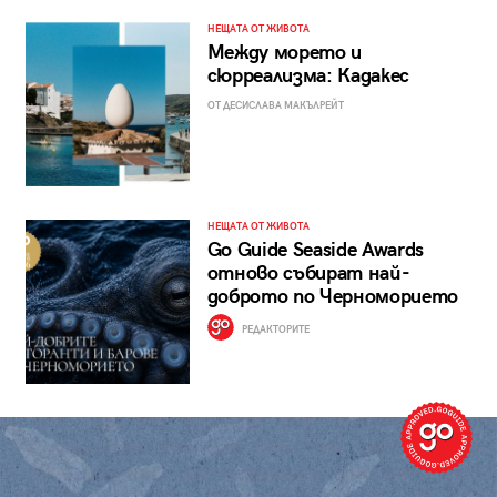
НЕЩАТА ОТ ЖИВОТА
Между морето и
сюрреализма: Кадакес
ОТ ДЕСИСЛАВА МАКЪЛРЕЙТ
НЕЩАТА ОТ ЖИВОТА
Go Guide Seaside Awards
отново събират най-
доброто по Черноморието
РЕДАКТОРИТЕ