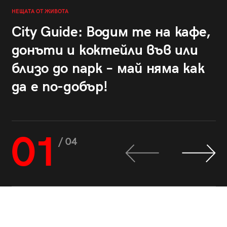
НЕЩАТА ОТ ЖИВОТА
City Guide: Водим те на кафе,
донъти и коктейли във или
близо до парк – май няма как
да е по-добър!
01
/ 04