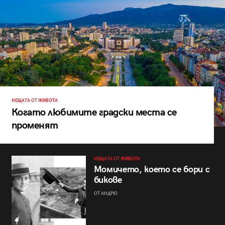
НЕЩАТА ОТ ЖИВОТА
Когато любимите градски места се
променят
НЕЩАТА ОТ ЖИВОТА
Момичето, което се бори с
бикове
ОТ АНДРЮ