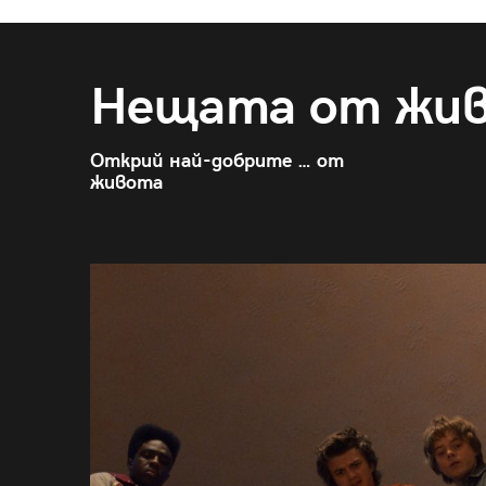
Нещата от жи
Открий най-добрите … от
живота