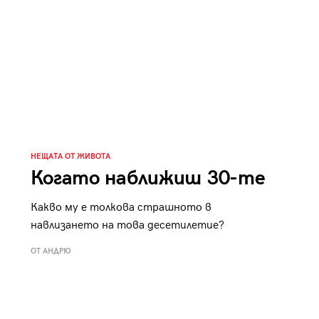
НЕЩАТА ОТ ЖИВОТА
Когато наближиш 30-те
Какво му е толкова страшното в
навлизането на това десетилетие?
ОТ АНДРЮ