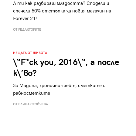
А ти как разбираш младостта? Сподели и
спечели 50% отстъпка за новия магазин на
Forever 21!
ОТ РЕДАКТОРИТЕ
НЕЩАТА ОТ ЖИВОТА
\“F*ck you, 2016\“, а после
к\’во?
За Мадона, хроничния хейт, сметките и
равносметките
ОТ ЕЛИЦА СТОЙЧЕВА