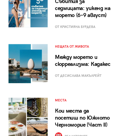
Събития за
седмицата: уикенд на
морето (6–9 август)
ОТ КРИСТИЯНА БУРДЕВА
НЕЩАТА ОТ ЖИВОТА
Между морето и
сюрреализма: Кадакес
ОТ ДЕСИСЛАВА МАКЪЛРЕЙТ
МЕСТА
Кои места да
посетиш по Южното
Черноморие (Част II)