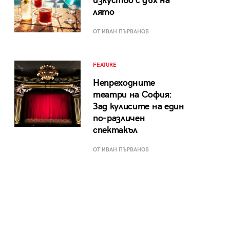
изкуство с дъх на
лято
ОТ ИВАН ПЪРВАНОВ
FEATURE
Непреходните
театри на София:
Зад кулисите на един
по-различен
спектакъл
ОТ ИВАН ПЪРВАНОВ