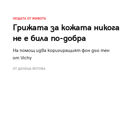
к
Tender is the Wine – Какво
чаша
се пие на Лазурния бряг
НЕЩАТА ОТ ЖИВОТА
Грижата за кожата никога
не е била по-добра
На помощ идва коригиращият фон дьо тен
29
от Vichy
/29
ОТ ДЕНИЦА ЙОТОВА