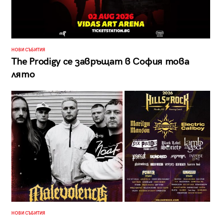
НОВИ СЪБИТИЯ
The Prodigy се завръщат в София това
лято
НОВИ СЪБИТИЯ