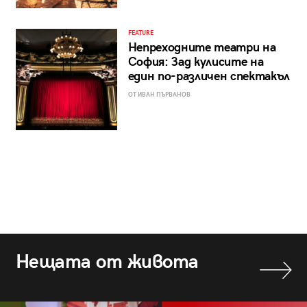
FEATURE
Непреходните театри на
София: Зад кулисите на
един по-различен спектакъл
ОТ ИВАН ПЪРВАНОВ
Нещата от живота