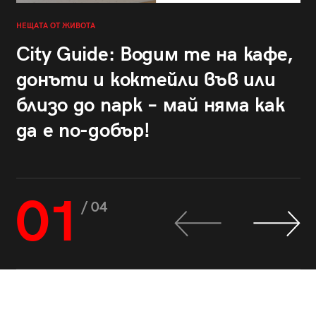
НЕЩАТА ОТ ЖИВОТА
City Guide: Водим те на кафе,
донъти и коктейли във или
близо до парк – май няма как
да е по-добър!
01
/ 04