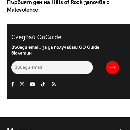
Първият ден на Hills of Rock започва с
Malevolence
Следвай GoGuide
Въведи email, за да получаваш GO Guide
бюлетин