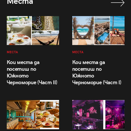
Места
МЕСТА
МЕСТА
Кои места да
Кои места да
посетиш по
посетиш по
Южното
Южното
Черноморие (Част II)
Черноморие (Част I)