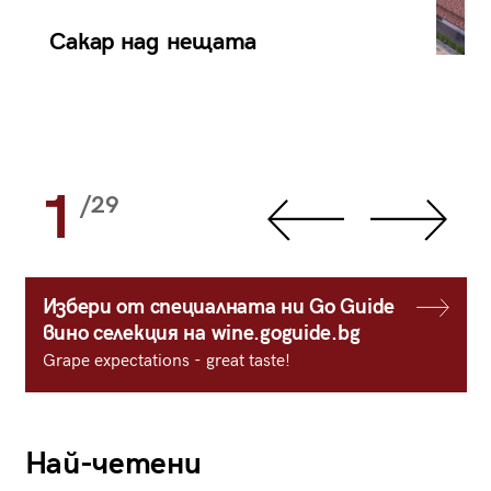
Сакар над нещата
1
/29
Избери от специалната ни Go Guide
вино селекция на wine.goguide.bg
Grape expectations - great taste!
Най-четени