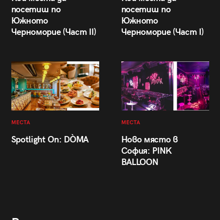
посетиш по
посетиш по
Южното
Южното
Черноморие (Част II)
Черноморие (Част I)
МЕСТА
МЕСТА
Spotlight On: DÒMA
Ново място в
София: PINK
BALLOON