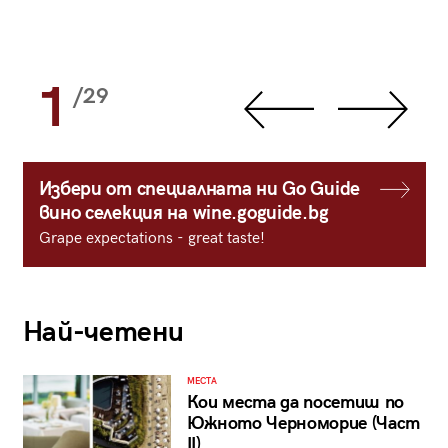
1
/29
Избери от специалната ни Go Guide
вино селекция на wine.goguide.bg
Grape expectations - great taste!
Най-четени
МЕСТА
Кои места да посетиш по
Южното Черноморие (Част
II)