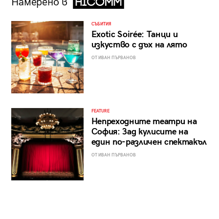
Намерено в
СЪБИТИЯ
Exotic Soirée: Танци и
изкуство с дъх на лято
ОТ ИВАН ПЪРВАНОВ
FEATURE
Непреходните театри на
София: Зад кулисите на
един по-различен спектакъл
ОТ ИВАН ПЪРВАНОВ