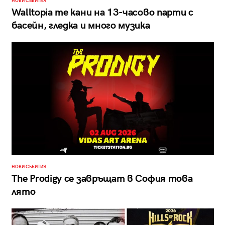
НОВИ СЪБИТИЯ
Walltopia те кани на 13-часово парти с
басейн, гледка и много музика
НОВИ СЪБИТИЯ
The Prodigy се завръщат в София това
лято