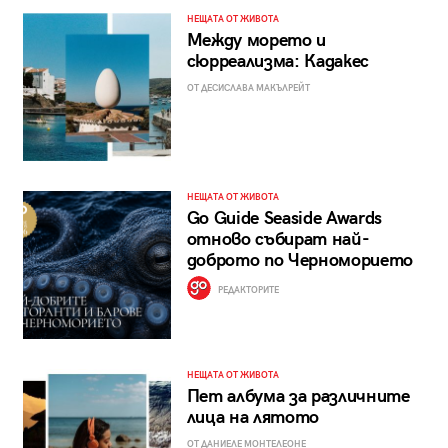
НЕЩАТА ОТ ЖИВОТА
Между морето и
сюрреализма: Кадакес
ОТ ДЕСИСЛАВА МАКЪЛРЕЙТ
НЕЩАТА ОТ ЖИВОТА
Go Guide Seaside Awards
отново събират най-
доброто по Черноморието
РЕДАКТОРИТЕ
НЕЩАТА ОТ ЖИВОТА
Пет албума за различните
лица на лятото
ОТ ДАНИЕЛЕ МОНТЕЛЕОНЕ