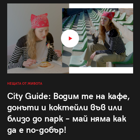
НЕЩАТА ОТ ЖИВОТА
City Guide: Водим те на кафе,
донъти и коктейли във или
близо до парк – май няма как
да е по-добър!