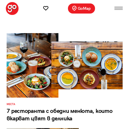
GoMap
МЕСТА
7 ресторанта с обедни менюта, които
вкарват цвят в делника