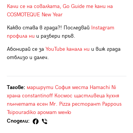
Качи се на совалката, Go Guide те кани на
COSMOTEQUE New Year
Какво става в града?! Последвай
Instagram
профила ни
и разбери пръв.
Абонирай се за
YouTube канала ни
и виж града
отблизо и далеч.
Тагове:
маршрути
София
места
Hamachi Ni
храна
constantinoff
Космос
щастливеца
кухня
пънчетата
есен
Mr. Pizza
ресторант
Pappous
Tsipouradiko
аромат
меню
Сподели: