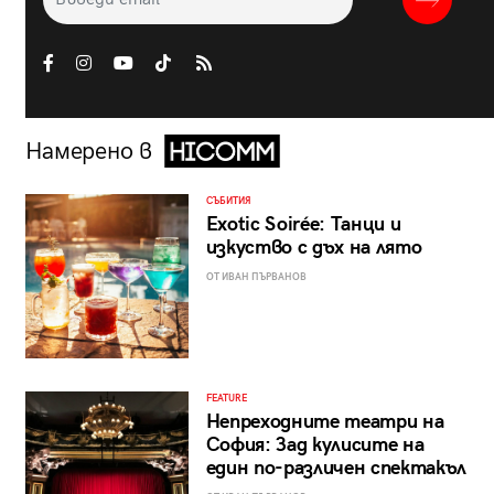
Намерено в
СЪБИТИЯ
Exotic Soirée: Танци и
изкуство с дъх на лято
ОТ ИВАН ПЪРВАНОВ
FEATURE
Непреходните театри на
София: Зад кулисите на
един по-различен спектакъл