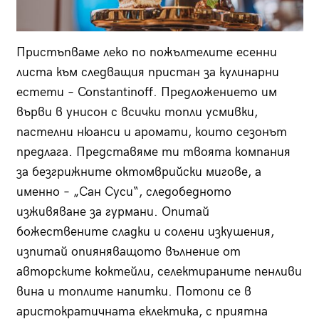
Пристъпваме леко по пожълтелите есенни
листа към следващия пристан за кулинарни
естети – Constantinoff. Предложението им
върви в унисон с всички топли усмивки,
пастелни нюанси и аромати, които сезонът
предлага. Представяме ти твоята компания
за безгрижните октомврийски мигове, а
именно – „Сан Суси“, следобедното
изживяване за гурмани. Опитай
божествените сладки и солени изкушения,
изпитай опияняващото вълнение от
авторските коктейли, селектираните пенливи
вина и топлите напитки. Потопи се в
аристократичната еклектика, с приятна