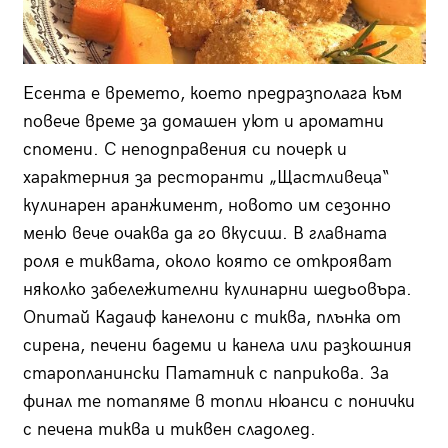
Есента е времето, което предразполага към
повече време за домашен уют и ароматни
спомени. С неподправения си почерк и
характерния за ресторанти „Щастливеца“
кулинарен аранжимент, новото им сезонно
меню вече очаква да го вкусиш. В главната
роля е тиквата, около която се открояват
няколко забележителни кулинарни шедьовъра.
Опитай Кадаиф канелони с тиква, плънка от
сирена, печени бадеми и канела или разкошния
старопланински Пататник с паприкова. За
финал те потапяме в топли нюанси с понички
с печена тиква и тиквен сладолед.