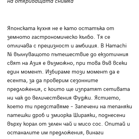
на откриващата снимка
Японската кухня не е като остатъка от
земното гастрономическо кълбо. Тя се
отличава с прецизност и амбиция. В Hamachi
Ni вълнуващото пътешествие до екзотичния
свят на Азия е възможно, при това във всеки
един момент. Избираме този момент да е
есента, за да проверим сезонните
предложения, с които ще изпратят сетивата
ни чак до величествения Фуджи. Ястието,
което ти представяме – Запечени на тепаняки
патешки дроб и змиорка Шираяки, поднесени
върху корал от зелен чай и мисо сос. Опитай и
останалите им предложения, винаги