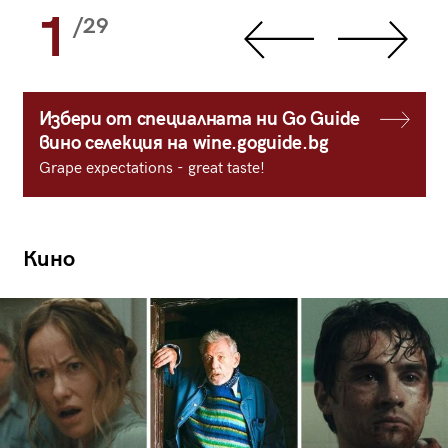
1
/29
Избери от специалната ни Go Guide
вино селекция на wine.goguide.bg
Grape expectations - great taste!
Кино