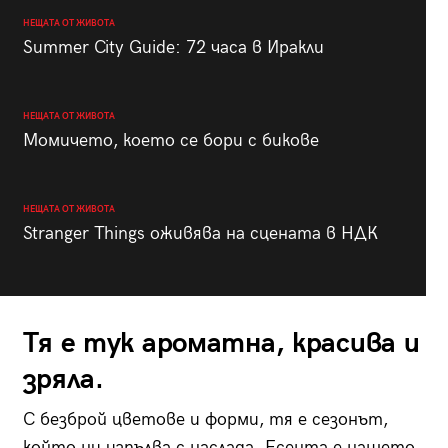
НЕЩАТА ОТ ЖИВОТА
Summer City Guide: 72 часа в Иракли
НЕЩАТА ОТ ЖИВОТА
Момичето, което се бори с бикове
НЕЩАТА ОТ ЖИВОТА
Stranger Things оживява на сцената в НДК
Тя е тук ароматна, красива и
зряла.
С безброй цветове и форми, тя е сезонът,
който ни изпълва с наслада. Есента е нашето