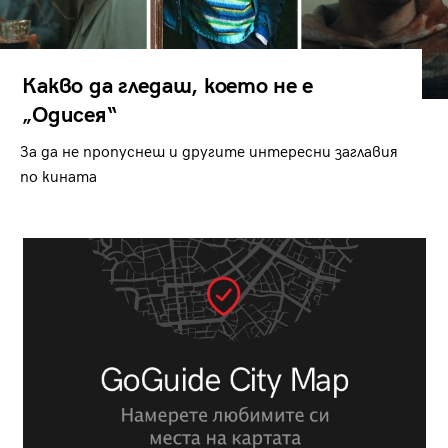
Какво да гледаш, което не е
„Одисея“
За да не пропуснеш и другите интересни заглавия
по кината