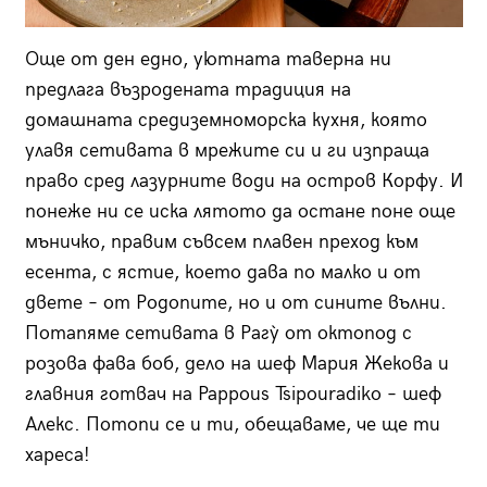
Още от ден едно, уютната таверна ни
предлага възродената традиция на
домашната средиземноморска кухня, която
улавя сетивата в мрежите си и ги изпраща
право сред лазурните води на остров Корфу. И
понеже ни се иска лятото да остане поне още
мъничко, правим съвсем плавен преход към
есента, с ястие, което дава по малко и от
двете – от Родопите, но и от сините вълни.
Потапяме сетивата в Рагу̀ от октопод с
розова фава боб, дело на шеф Мария Жекова и
главния готвач на Pappous Tsipouradiko – шеф
Алекс. Потопи се и ти, обещаваме, че ще ти
хареса!