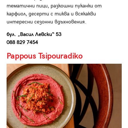
тематични пици, разкошни пуканки от
карфиол, десерти с тиква и всякакви
интересни сезонни вдъхновения.
бул. „Васил Левски“ 53
088 829 7454
Pappous Tsipouradiko