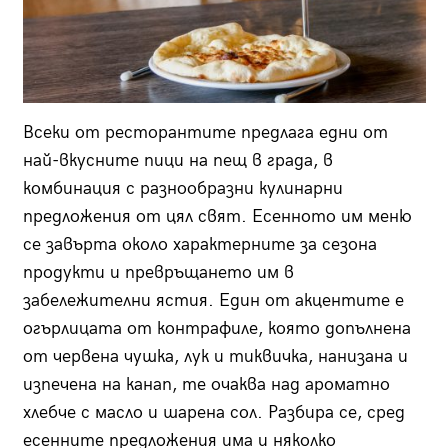
Всеки от ресторантите предлага едни от
най-вкусните пици на пещ в града, в
комбинация с разнообразни кулинарни
предложения от цял свят. Есенното им меню
се завърта около характерните за сезона
продукти и превръщането им в
забележителни ястия. Един от акцентите е
огърлицата от контрафиле, която допълнена
от червена чушка, лук и тиквичка, нанизана и
изпечена на канап, те очаква над ароматно
хлебче с масло и шарена сол. Разбира се, сред
есенните предложения има и няколко