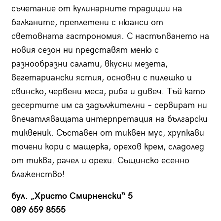
съчетание от кулинарните традиции на
балканите, преплетени с нюанси от
световната гастрономия. С настъпването на
новия сезон ни представят меню с
разнообразни салати, вкусни мезета,
вегетариански ястия, основни с пилешко и
свинско, червени меса, риба и дивеч. Тъй като
десертите им са задължителни – сервират ни
впечатляващата интерпретация на български
тиквеник. Съставен от тиквен мус, хрупкави
точени кори с мащерка, орехов крем, сладолед
от тиква, рачел и орехи. Същинско есенно
блаженство!
бул. „Христо Смирненски“ 5
089 659 8555