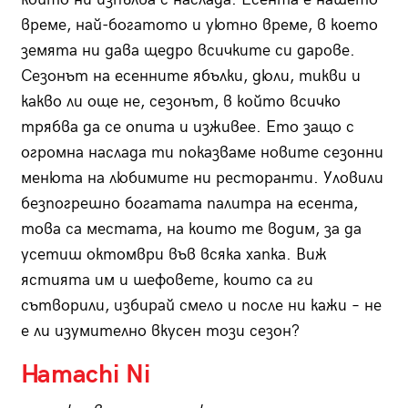
време, най-богатото и уютно време, в което
земята ни дава щедро всичките си дарове.
Сезонът на есенните ябълки, дюли, тикви и
какво ли още не, сезонът, в който всичко
трябва да се опита и изживее. Ето защо с
огромна наслада ти показваме новите сезонни
менюта на любимите ни ресторанти. Уловили
безпогрешно богатата палитра на есента,
това са местата, на които те водим, за да
усетиш октомври във всяка хапка. Виж
ястията им и шефовете, които са ги
сътворили, избирай смело и после ни кажи – не
е ли изумително вкусен този сезон?
Hamachi Ni