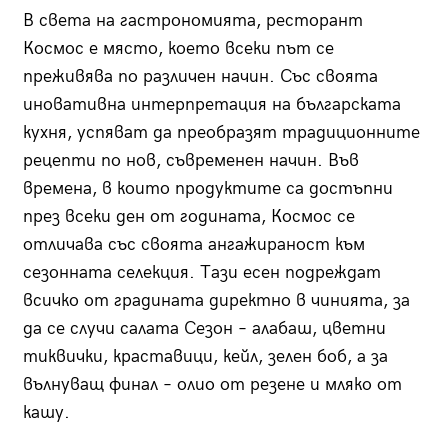
В света на гастрономията, ресторант
Космос е място, което всеки път се
преживява по различен начин. Със своята
иновативна интерпретация на българската
кухня, успяват да преобразят традиционните
рецепти по нов, съвременен начин. Във
времена, в които продуктите са достъпни
през всеки ден от годината, Космос се
отличава със своята ангажираност към
сезонната селекция. Тази есен подреждат
всичко от градината директно в чинията, за
да се случи салата Сезон – алабаш, цветни
тиквички, краставици, кейл, зелен боб, а за
вълнуващ финал – олио от резене и мляко от
кашу.