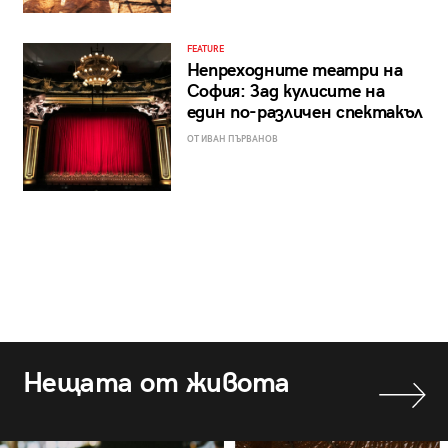
FEATURE
Непреходните театри на
София: Зад кулисите на
един по-различен спектакъл
ОТ ИВАН ПЪРВАНОВ
Нещата от живота