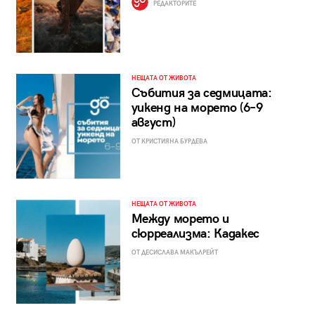
РЕДАКТОРИТЕ
НЕЩАТА ОТ ЖИВОТА
Събития за седмицата:
уикенд на морето (6–9
август)
ОТ КРИСТИЯНА БУРДЕВА
НЕЩАТА ОТ ЖИВОТА
Между морето и
сюрреализма: Кадакес
ОТ ДЕСИСЛАВА МАКЪЛРЕЙТ