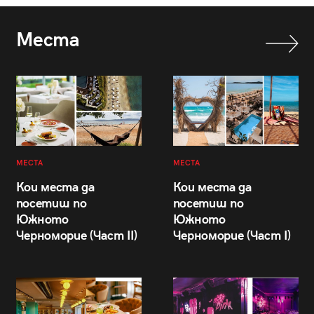
Места
МЕСТА
МЕСТА
Кои места да
Кои места да
посетиш по
посетиш по
Южното
Южното
Черноморие (Част II)
Черноморие (Част I)