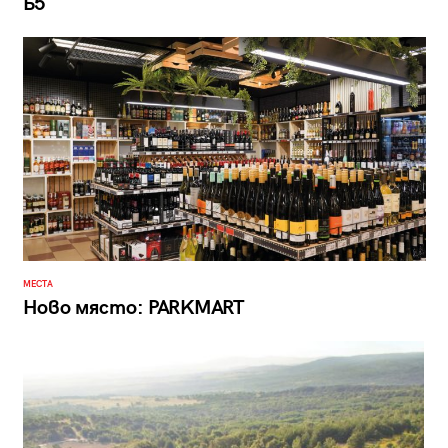
Б5
МЕСТА
Ново място: PARKMART