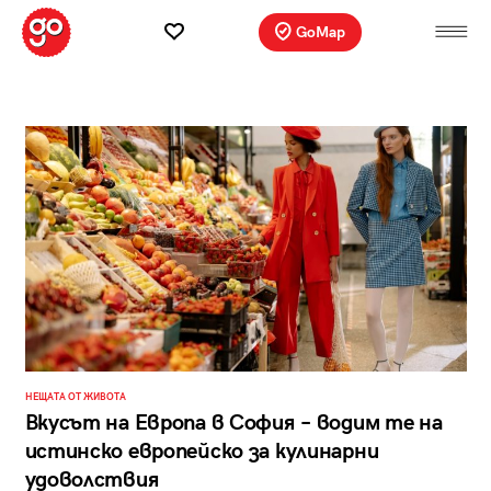
GoMap
НЕЩАТА ОТ ЖИВОТА
Вкусът на Европа в София – водим те на
истинско европейско за кулинарни
удоволствия