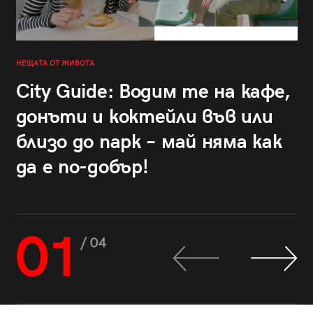
НЕЩАТА ОТ ЖИВОТА
City Guide: Водим те на кафе,
донъти и коктейли във или
близо до парк – май няма как
да е по-добър!
01
/ 04