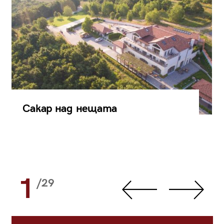
Сакар над нещата
1
/29