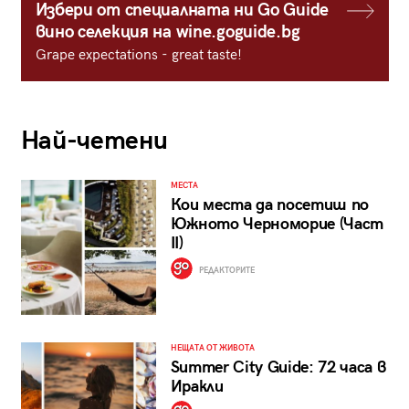
Избери от специалната ни Go Guide
вино селекция на wine.goguide.bg
Grape expectations - great taste!
Най-четени
МЕСТА
Кои места да посетиш по
Южното Черноморие (Част
II)
РЕДАКТОРИТЕ
НЕЩАТА ОТ ЖИВОТА
Summer City Guide: 72 часа в
Иракли