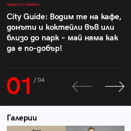
НЕЩАТА ОТ ЖИВОТА
City Guide: Водим те на кафе,
донъти и коктейли във или
близо до парк – май няма как
да е по-добър!
01
/ 04
Галерии