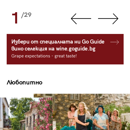
1
/29
Избери от специалната ни Go Guide
вино селекция на wine.goguide.bg
Grape expectations - great taste!
Любопитно