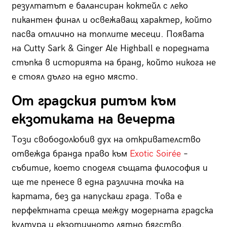
резултатът е балансиран коктейл с леко
пикантен финал и освежаващ характер, който
пасва отлично на топлите месеци. Появата
на Cutty Sark & Ginger Ale Highball е поредната
стъпка в историята на бранд, който никога не
е стоял дълго на едно място.
От градския ритъм към
екзотиката на вечерта
Този свободолюбив дух на откривателство
отвежда бранда право към
Exotic Soirée
–
събитие, което споделя същата философия и
ще те пренесе в една различна точка на
картата, без да напускаш града. Това е
перфектната среща между модерната градска
култура и екзотичното лятно бягство.