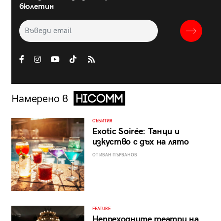
бюлетин
Намерено в
СЪБИТИЯ
Exotic Soirée: Танци и
изкуство с дъх на лято
ОТ ИВАН ПЪРВАНОВ
FEATURE
Непреходните театри на