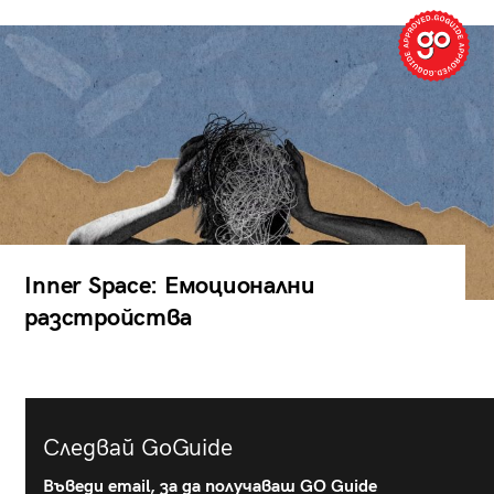
Inner Space: Емоционални
разстройства
Следвай GoGuide
Въведи email, за да получаваш GO Guide