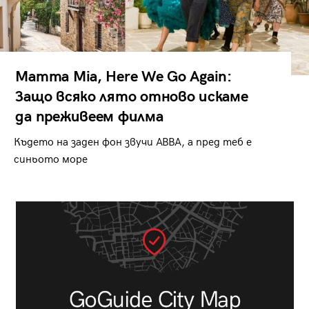
Mamma Mia, Here We Go Again:
Защо всяко лято отново искаме
да преживеем филма
Където на заден фон звучи ABBA, а пред теб е
синьото море