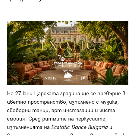
На 27 юни Царската градина ще се превърне в
цветно пространство, изпълнено с музика,
свободни танци, арт инсталации и чиста
емоция. Сред ритмите на перкусиите,
изпълненията на
Ecstatic Dance Bulgaria
и