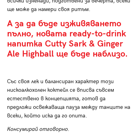
всички изненади, подготвени за вечерта, всеки
ще може да намери своя ритъм.
А за да бъде изживяването
пълно, новата ready-to-drink
напитка Cutty Sark & Ginger
Ale Highball ще бъде наблизо.
Със своя лек и балансиран характер този
нискоалкохолен коктейл се вписва съвсем
естествено в концепцията, готов да
предложи освежаваща пауза между танците на
всеки, който иска да го опита.
Консумирай отговорно.