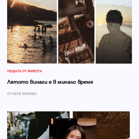
НЕЩАТА ОТ ЖИВОТА
Лятото винаги е в минало време
ОТ КАТИ МИКОВА