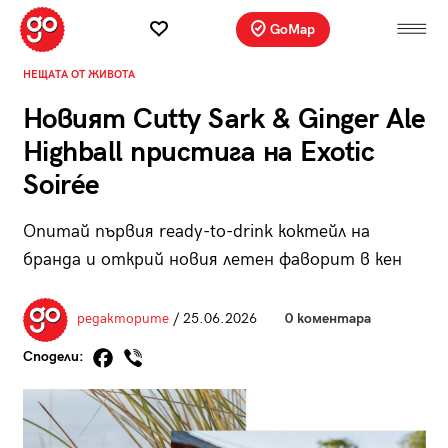
GoMap
НЕЩАТА ОТ ЖИВОТА
Новият Cutty Sark & Ginger Ale
Highball пристига на Exotic
Soirée
Опитай първия ready-to-drink коктейл на
бранда и открий новия летен фаворит в кен
редакторите
/ 25.06.2026
0 коментара
Сподели: