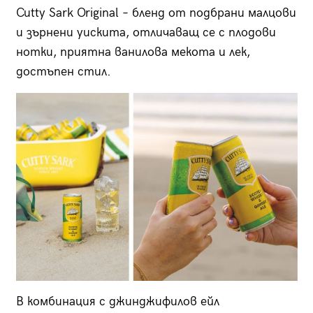
Cutty Sark Original – бленд от подбрани малцови
и зърнени уискита, отличаващ се с плодови
нотки, приятна ванилова мекота и лек,
достъпен стил.
В комбинация с джинджифилов ейл