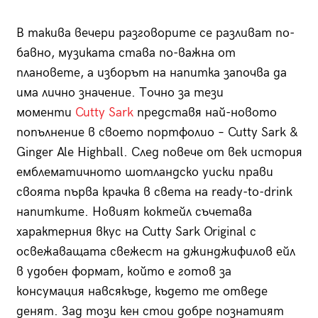
В такива вечери разговорите се разливат по-
бавно, музиката става по-важна от
плановете, а изборът на напитка започва да
има лично значение. Точно за тези
моменти
Cutty Sark
представя най-новото
попълнение в своето портфолио – Cutty Sark &
Ginger Ale Highball. След повече от век история
емблематичното шотландско уиски прави
своята първа крачка в света на ready-to-drink
напитките. Новият коктейл съчетава
характерния вкус на Cutty Sark Original с
освежаващата свежест на джинджифилов ейл
в удобен формат, който е готов за
консумация навсякъде, където те отведе
денят. Зад този кен стои добре познатият