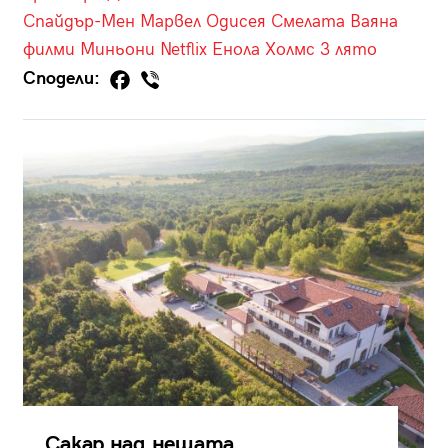
Спайдър-Мен
Марвел
Одисея
Смелата Ваяна
филми
Миньони
Netflix
Енола Холмс 3
лято
Сподели:
Сакар над нещата