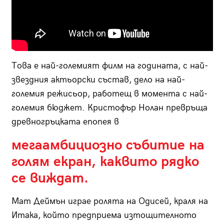
Това е най-големият филм на годината, с най-
звездния актьорски състав, дело на най-
големия режисьор, работещ в момента с най-
големия бюджет. Кристофър Нолан превръща
древногръцката епопея в
мегаамбициозно събитие на
голям екран, каквито рядко
се виждат.
Мат Деймън играе ролята на Одисей, краля на
Итака, който предприема изтощителното