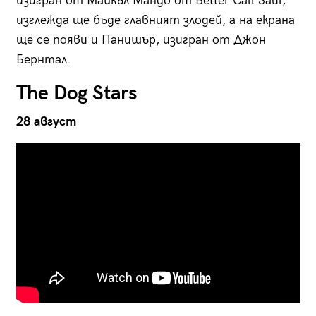
изигран от Майкъл Мандо от Better Call Saul,
изглежда ще бъде главният злодей, а на екрана
ще се появи и Панишър, изигран от Джон
Бернтал.
The Dog Stars
28 август