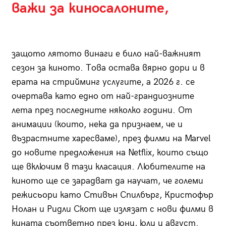
важи за киносалоните,
защото лятото винаги е било най-важният
сезон за киното. Това остава вярно дори и в
ерата на стрийминг услугите, а 2026 г. се
очертава като едно от най-грандиозните
лета през последните няколко години. От
анимации (които, нека да признаем, че и
възрастните харесваме), през филми на Marvel
до новите предложения на Netflix, които също
ще включим в тази класация. Любителите на
киното ще се зарадват да научат, че големи
режисьори като Стивън Спилбърг, Кристофър
Нолан и Ридли Скот ще излязат с нови филми в
кината съответно през юни, юли и август.