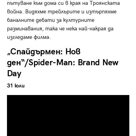
пътуване към дома си в края на Троянската
война. Видяхме трейлърите и изтърпяхме
баналните дебати за културните
разминавания, така че нека най-накрая да
изгледаме филма.
„Спайдърмен: Нов
ден“/Spider-Man: Brand New
Day
31 юли