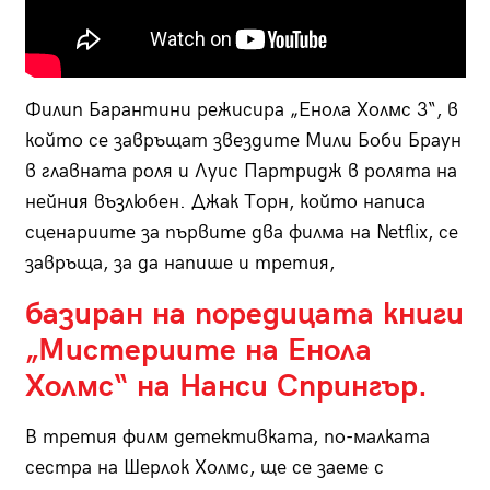
Филип Барантини режисира „Енола Холмс 3“, в
който се завръщат звездите Мили Боби Браун
в главната роля и Луис Партридж в ролята на
нейния възлюбен. Джак Торн, който написа
сценариите за първите два филма на Netflix, се
завръща, за да напише и третия,
базиран на поредицата книги
„Мистериите на Енола
Холмс“ на Нанси Спрингър.
В третия филм детективката, по-малката
сестра на Шерлок Холмс, ще се заеме с