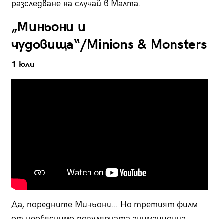
разследване на случай в Малта.
„Миньони и
чудовища“/Minions & Monsters
1 юли
Да, поредните Миньони… Но третият филм
от необяснимо популярната анимационна