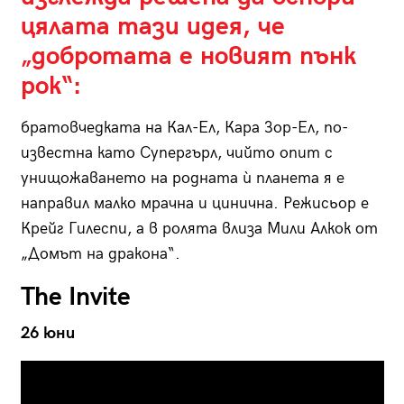
цялата тази идея, че
„добротата е новият пънк
рок“:
братовчедката на Кал-Ел, Кара Зор-Ел, по-
известна като Супергърл, чийто опит с
унищожаването на родната ѝ планета я е
направил малко мрачна и цинична. Режисьор е
Крейг Гилеспи, а в ролята влиза Мили Алкок от
„Домът на дракона“.
The Invite
26 юни