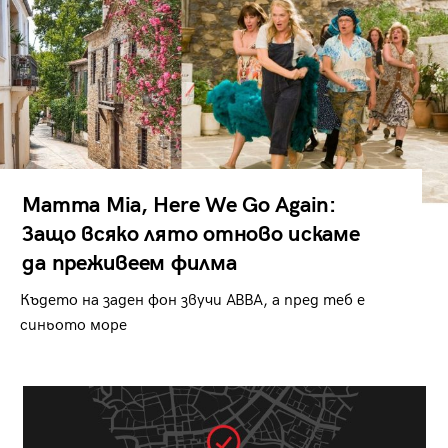
Mamma Mia, Here We Go Again:
Защо всяко лято отново искаме
да преживеем филма
Където на заден фон звучи ABBA, а пред теб е
синьото море