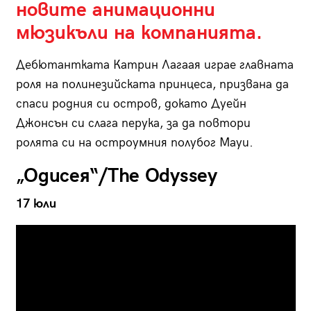
новите анимационни
мюзикъли на компанията.
Дебютантката Катрин Лагаая играе главната
роля на полинезийската принцеса, призвана да
спаси родния си остров, докато Дуейн
Джонсън си слага перука, за да повтори
ролята си на остроумния полубог Мауи.
„Одисея“/The Odyssey
17 юли