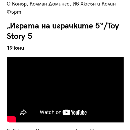
О’Конър, Колман Доминго, Ив Хюсън и Колин
Фърт.
„Играта на играчките 5“/Toy
Story 5
19 юни