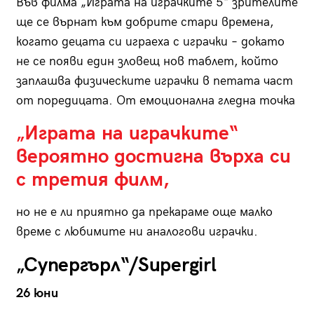
Във филма „Играта на играчките 5“ зрителите
ще се върнат към добрите стари времена,
когато децата си играеха с играчки – докато
не се появи един зловещ нов таблет, който
заплашва физическите играчки в петата част
от поредицата. От емоционална гледна точка
„Играта на играчките“
вероятно достигна върха си
с третия филм,
но не е ли приятно да прекараме още малко
време с любимите ни аналогови играчки.
„Супергърл“/Supergirl
26 юни