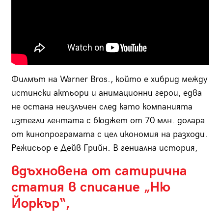
Филмът на Warner Bros., който е хибрид между
истински актьори и анимационни герои, едва
не остана неизлъчен след като компанията
изтегли лентата с бюджет от 70 млн. долара
от кинопрограмата с цел икономия на разходи.
Режисьор е Дейв Грийн. В гениална история,
вдъхновена от сатирична
статия в списание „Ню
Йоркър“,