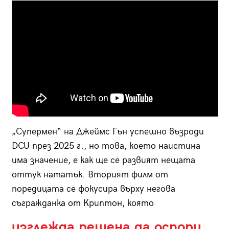
„Супермен“ на Джеймс Гън успешно възроди
DCU през 2025 г., но това, което наистина
има значение, е как ще се развият нещата
оттук нататък. Вторият филм от
поредицата се фокусира върху негова
съгражданка от Криптон, която
изглежда решена да оспори