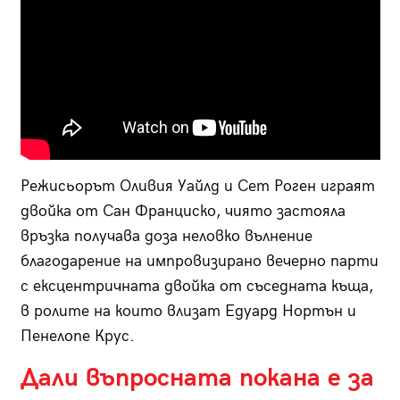
Режисьорът Оливия Уайлд и Сет Роген играят
двойка от Сан Франциско, чиято застояла
връзка получава доза неловко вълнение
благодарение на импровизирано вечерно парти
с ексцентричната двойка от съседната къща,
в ролите на които влизат Едуард Нортън и
Пенелопе Крус.
Дали въпросната покана е за