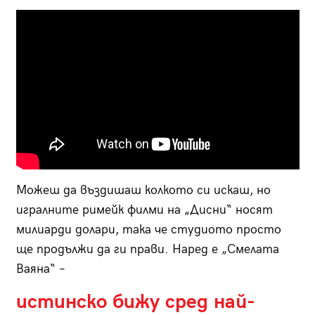
Можеш да въздишаш колкото си искаш, но
игралните римейк филми на „Дисни“ носят
милиарди долари, така че студиото просто
ще продължи да ги прави. Наред е „Смелата
Ваяна“ –
истинско бижу сред най-