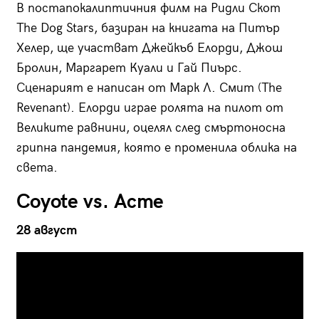
В постапокалиптичния филм на Ридли Скот
The Dog Stars, базиран на книгата на Питър
Хелер, ще участват Джейкъб Елорди, Джош
Бролин, Маргарет Куали и Гай Пиърс.
Сценарият е написан от Марк Л. Смит (The
Revenant). Елорди играе ролята на пилот от
Великите равнини, оцелял след смъртоносна
грипна пандемия, която е променила облика на
света.
Coyote vs. Acme
28 август