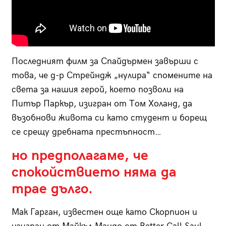
Последният филм за Спайдърмен завърши с
това, че д-р Стрейндж „нулира“ спомените на
света за нашия герой, което позволи на
Питър Паркър, изигран от Том Холанд, да
възобнови живота си като студент и борещ
се срещу дребната престъпност…
но предполагаме, че
спокойствието няма да
трае дълго.
Мак Гарган, известен още като Скорпион и