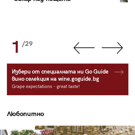
1
/29
Избери от специалната ни Go Guide
вино селекция на wine.goguide.bg
Grape expectations - great taste!
Любопитно