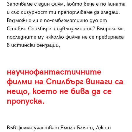
Започваме с един филм, който вече е по кината
и със сигурност ти препоръчваме да гледаш.
Възможно ли е по-емблематично дуо от
Стивън Спилбърг и извънземните? Въпреки че
последните му няколко филма не се превърнаха
в истински сензации,
научнофантастичните
филми на Спилбърг винаги са
нещо, което не бива да се
пропуска.
Във филма участват Емили Блънт, Джош