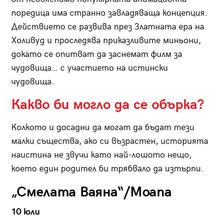
поредица има странно завладяваща концепция.
Действието се развива през Златната ера на
Холивуд и проследява приказливите миньони,
докато се опитват да заснемат филм за
чудовища… с участието на истински
чудовища.
Какво би могло да се обърка?
Колкото и досадни да могат да бъдат тези
малки същества, ако си възрастен, историята
наистина не звучи като най-лошото нещо,
което един родител би трябвало да изтърпи.
„Смелата Ваяна“/Moana
10 юли