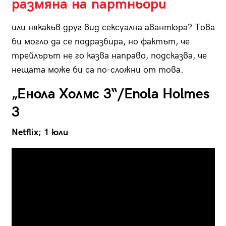
размяна на партньори
или някакъв друг вид сексуална авантюра? Това
би могло да се подразбира, но фактът, че
трейлърът не го казва направо, подсказва, че
нещата може би са по-сложни от това.
„Енола Холмс 3“/Enola Holmes
3
Netflix; 1 юли