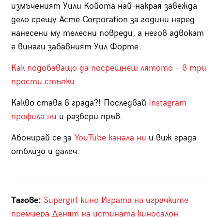
измъченият Уили Койота най-накрая завежда
дело срещу Acme Corporation за години наред
нанесени му телесни повреди, а негов адвокат
е винаги забавният Уил Форте.
Как подобаващо да посрещнеш лятото – в три
прости стъпки
Какво става в града?! Последвай
Instagram
профила ни
и разбери пръв.
Абонирай се за
YouTube канала ни
и виж града
отблизо и далеч.
Тагове:
Supergirl
кино
Играта на играчките
премиера
Денят на истината
киносалон