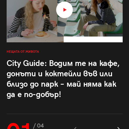
НЕЩАТА ОТ ЖИВОТА
City Guide: Водим те на кафе,
донъти и коктейли във или
близо до парк – май няма как
да е по-добър!
/ 04