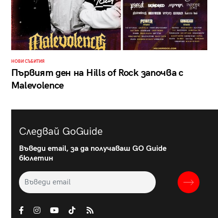
НОВИ СЪБИТИЯ
Първият ден на Hills of Rock започва с
Malevolence
Следвай GoGuide
Въведи email, за да получаваш GO Guide
бюлетин