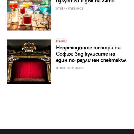
изкуство с дъх на лято
ОТ ИВАН ПЪРВАНОВ
FEATURE
Непреходните театри на
София: Зад кулисите на
един по-различен спектакъл
ОТ ИВАН ПЪРВАНОВ