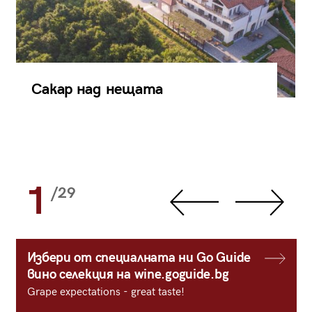
Сакар над нещата
1
/29
Избери от специалната ни Go Guide
вино селекция на wine.goguide.bg
Grape expectations - great taste!