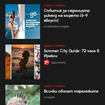
НЕЩАТА ОТ ЖИВОТА
Събития за седмицата:
уикенд на морето (6–9
август)
ОТ КРИСТИЯНА БУРДЕВА
НЕЩАТА ОТ ЖИВОТА
Summer City Guide: 72 часа в
Иракли
РЕДАКТОРИТЕ
НЕЩАТА ОТ ЖИВОТА
Всички обичат таралежите
ОТ АНДРЮ