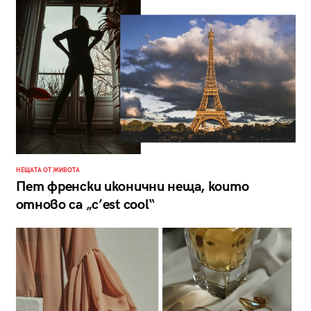
НЕЩАТА ОТ ЖИВОТА
Пет френски иконични неща, които
отново са „c’est cool“