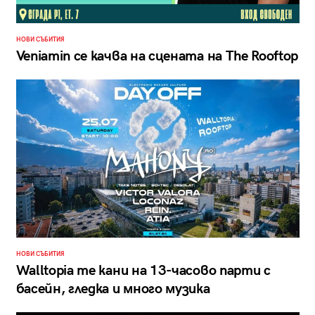
НОВИ СЪБИТИЯ
Veniamin се качва на сцената на The Rooftop
НОВИ СЪБИТИЯ
Walltopia те кани на 13-часово парти с
басейн, гледка и много музика