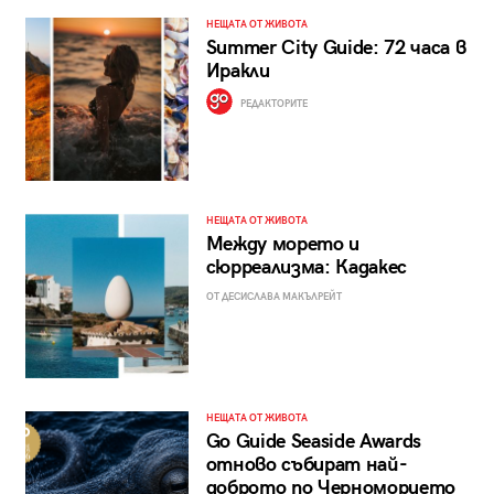
НЕЩАТА ОТ ЖИВОТА
Summer City Guide: 72 часа в
Иракли
РЕДАКТОРИТЕ
НЕЩАТА ОТ ЖИВОТА
Между морето и
сюрреализма: Кадакес
ОТ ДЕСИСЛАВА МАКЪЛРЕЙТ
НЕЩАТА ОТ ЖИВОТА
Go Guide Seaside Awards
отново събират най-
доброто по Черноморието