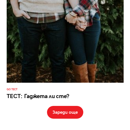
GO ТЕСТ
ТЕСТ: Гаджета ли сте?
Зареди още