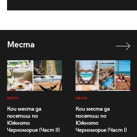
Места
МЕСТА
МЕСТА
Кои места да
Кои места да
посетиш по
посетиш по
Южното
Южното
Черноморие (Част II)
Черноморие (Част I)