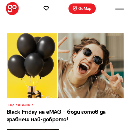
GoMap
НЕЩАТА ОТ ЖИВОТА
Black Friday на eMAG – бъди готов да
грабнеш най-доброто!