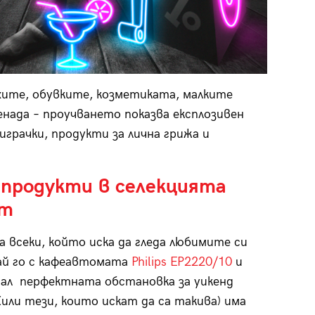
ите, обувките, козметиката, малките
енада – проучването показва експлозивен
играчки, продукти за лична грижа и
продукти в селекцията
ът
 всеки, който иска да гледа любимите си
ай го с кафеавтомата
Philips EP2220/10
и
здал перфектната обстановка за уикенд
(или тези, които искат да са такива) има