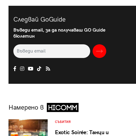
Следвай GoGuide
Въведи email, за да получаваш GO Guide
бюлетин
Намерено в
СЪБИТИЯ
Exotic Soirée: Танци и