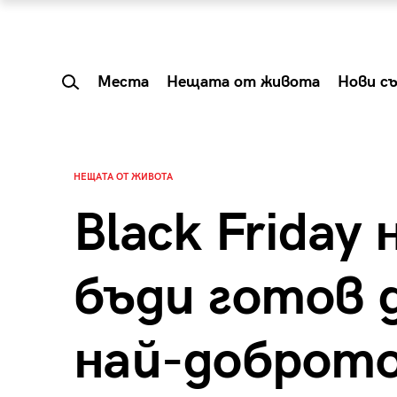
Места
Нещата от живота
Нови с
НЕЩАТА ОТ ЖИВОТА
Black Friday
бъди готов 
най-доброто
 Shareable:
Summer Prelude: ка
лги вечери и
започва лятото в 