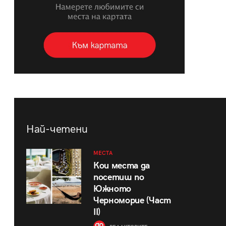
Най-четени
МЕСТА
Кои места да
посетиш по
Южното
Черноморие (Част
II)