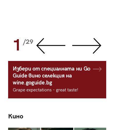
1
2
/29
/
Избери от специалната ни Go
Guide вино селекция на
wine.goguide.bg
Grape expectations - great taste!
Кино