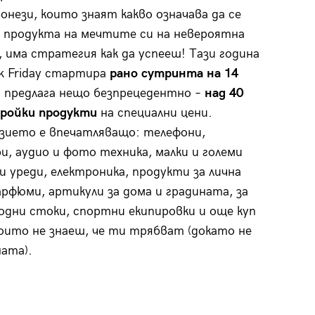
 онези, които знаят какво означава да се
 продукта на мечтите си на невероятна
а, има стратегия как да успееш! Тази година
k Friday стартира
рано сутринта на 14
и предлага нещо безпрецедентно –
над 40
бройки продукти
на специални цени.
зието е впечатляващо: телефони,
и, аудио и фото техника, малки и големи
и уреди, електроника, продукти за лична
арфюми, артикули за дома и градината, за
одни стоки, спортни екипировки и още куп
които не знаеш, че ти трябват (докато не
ата).