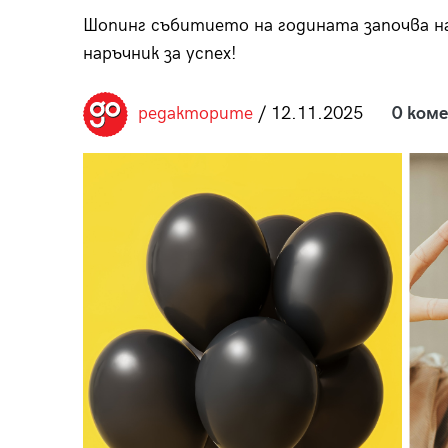
пания
Шопинг събитието на годината започва на
наръчник за успех!
редакторите
/ 12.11.2025
0 ком
28
/29