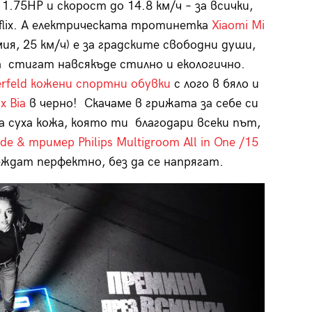
1.75HP и скорост до 14.8 км/ч – за всички,
flix. А електрическата тротинетка
Xiaomi Mi
ия, 25 км/ч) е за градските свободни души,
а стигат навсякъде стилно и екологично.
erfeld кожени спортни обувки
с лого в бяло и
x Bia
в черно! Скачаме в грижата за себе си
а суха кожа, която ти благодари всеки път,
de & тример Philips Multigroom All in One /15
леждат перфектно, без да се напрягат.