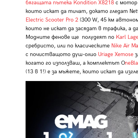
бягащата пътека Kondition X8218
с мотор 
които искат да тичат, докато гледат Net
Electric Scooter Pro 2
(300 W, 45 км автоном
които не искат да засядат в трафика, а д
Модните фенове ще полудеят по
Karl Lag
сребристо, или по класическите
Nike Air Ma
с почистващото душ-олио
Uriage Xemose
з
когато го използваш, а комплектът O
neBla
(13 в 1!) е за мъжете, които искат да изг