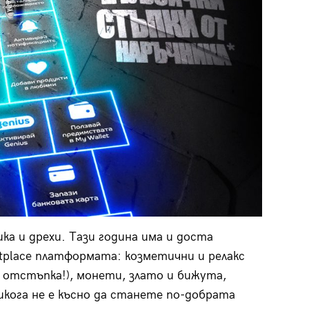
ика и дрехи. Тази година има и доста
place платформата: козметични и релакс
 отстъпка!), монети, злато и бижута,
икога не е късно да станете по-добрата