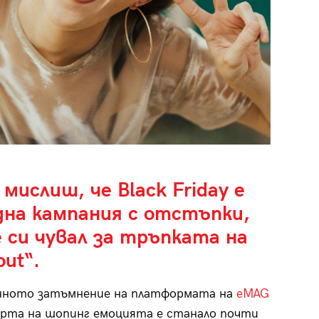
 мислиш, че Black Friday е
дна кампания с отстъпки,
 си чувал за тръпката на
out“.
нното затъмнение на платформата на
eMAG
рта на шопинг емоцията е станало почти