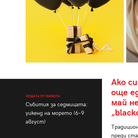
Ако си
още е
НЕЩАТА ОТ ЖИВОТА
май не
Събития за седмицата:
„black
уикенд на морето (6–9
август)
Традицио
преди ста