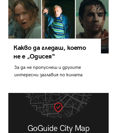
Какво да гледаш, което
не е „Одисея“
За да не пропуснеш и другите
интересни заглавия по кината