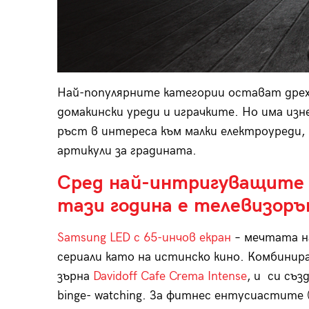
Най-популярните категории остават дрех
домакински уреди и играчките. Но има изн
ръст в интереса към малки електроуреди, 
артикули за градината.
Сред най-интригуващите 
тази година е телевизор
Samsung LED с 65-инчов екран
– мечтата на
сериали като на истинско кино. Комбинир
зърна
Davidoff Cafe Crema Intense
, и си съ
binge- watching. За фитнес ентусиастите 