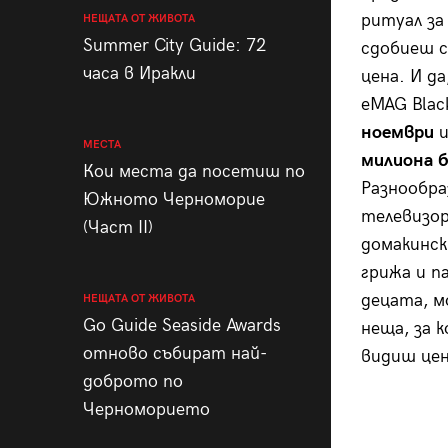
ритуал за
НЕЩАТА ОТ ЖИВОТА
Summer City Guide: 72
сдобиеш с
часа в Иракли
цена. И д
eMAG Blac
ноември
МЕСТА
милиона 
Кои места да посетиш по
Разнообра
Южното Черноморие
телевизор
(Част II)
домакинск
грижа и п
децата, м
НЕЩАТА ОТ ЖИВОТА
Go Guide Seaside Awards
неща, за 
отново събират най-
видиш цен
доброто по
Черноморието