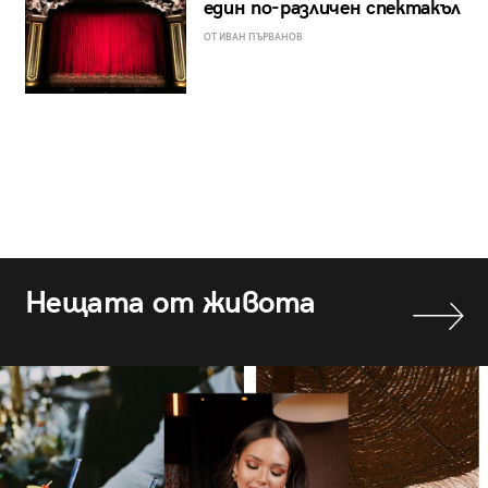
един по-различен спектакъл
ОТ ИВАН ПЪРВАНОВ
Нещата от живота