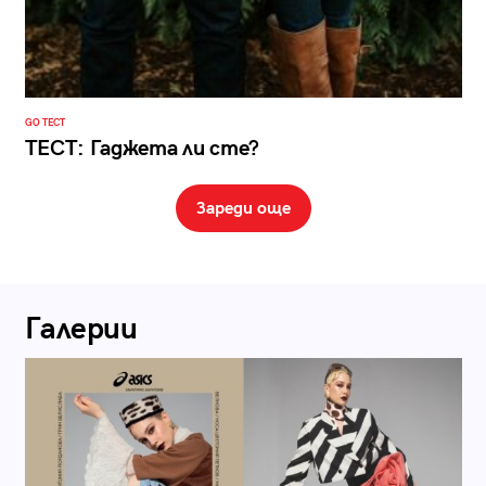
GO ТЕСТ
ТЕСТ: Гаджета ли сте?
Зареди още
Галерии