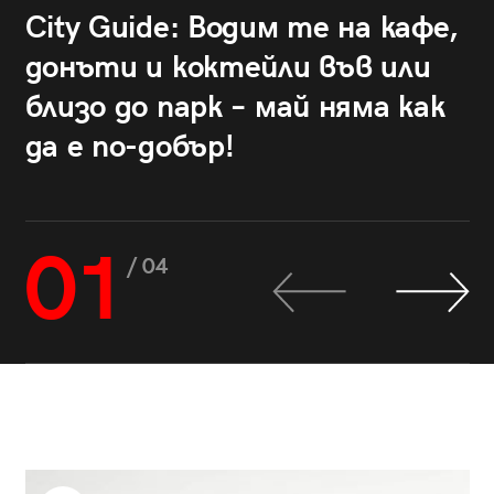
City Guide: Водим те на кафе,
донъти и коктейли във или
близо до парк – май няма как
да е по-добър!
01
/ 04