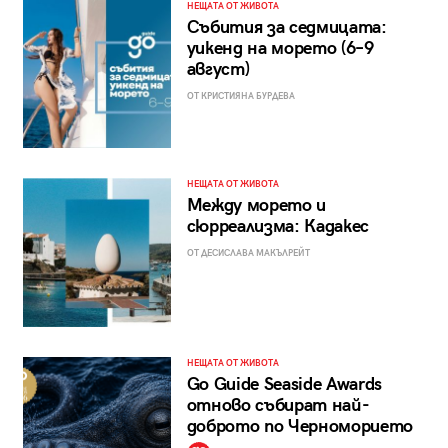
НЕЩАТА ОТ ЖИВОТА
Събития за седмицата:
уикенд на морето (6–9
август)
ОТ КРИСТИЯНА БУРДЕВА
НЕЩАТА ОТ ЖИВОТА
Между морето и
сюрреализма: Кадакес
ОТ ДЕСИСЛАВА МАКЪЛРЕЙТ
НЕЩАТА ОТ ЖИВОТА
Go Guide Seaside Awards
отново събират най-
доброто по Черноморието