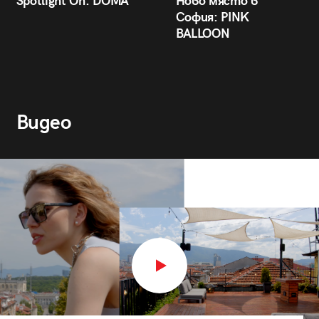
Spotlight On: DÒMA
Ново място в
София: PINK
BALLOON
Видео