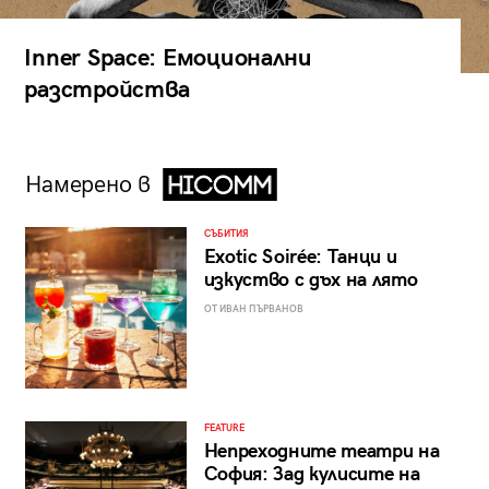
Inner Space: Емоционални
разстройства
Намерено в
СЪБИТИЯ
Exotic Soirée: Танци и
изкуство с дъх на лято
ОТ ИВАН ПЪРВАНОВ
FEATURE
Непреходните театри на
София: Зад кулисите на