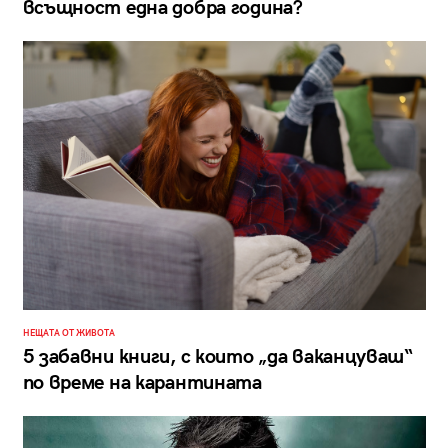
всъщност една добра година?
НЕЩАТА ОТ ЖИВОТА
5 забавни книги, с които „да ваканцуваш“
по време на карантината