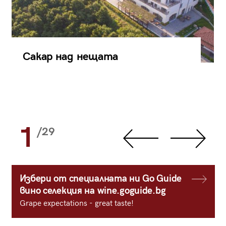
Сакар над нещата
1
/29
Избери от специалната ни Go Guide
вино селекция на wine.goguide.bg
Grape expectations - great taste!