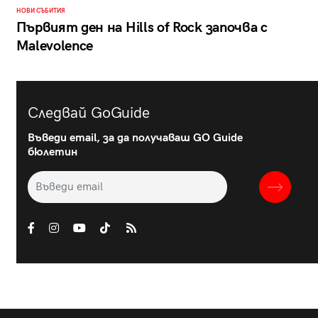
НОВИ СЪБИТИЯ
Първият ден на Hills of Rock започва с
Malevolence
Следвай GoGuide
Въведи email, за да получаваш GO Guide
бюлетин