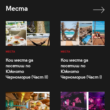
Места
МЕСТА
МЕСТА
Кои места да
Кои места да
посетиш по
посетиш по
Южното
Южното
Черноморие (Част II)
Черноморие (Част I)