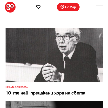
GoMap
НЕЩАТА ОТ ЖИВОТА
10-те най-прецакани хора на света