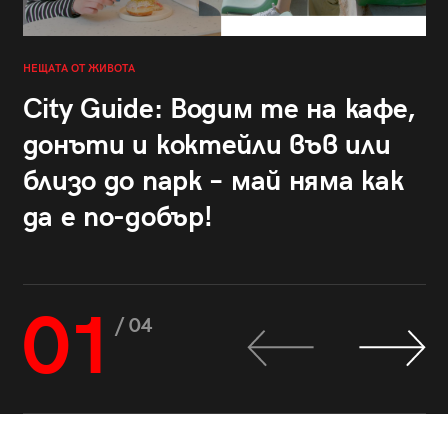
НЕЩАТА ОТ ЖИВОТА
City Guide: Водим те на кафе,
донъти и коктейли във или
близо до парк – май няма как
да е по-добър!
01
/ 04