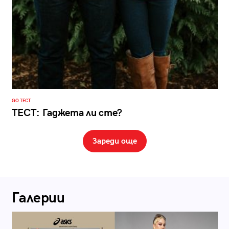
GO ТЕСТ
ТЕСТ: Гаджета ли сте?
Зареди още
Галерии