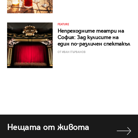
FEATURE
Непреходните театри на
София: Зад кулисите на
един по-различен спектакъл
ОТ ИВАН ПЪРВАНОВ
Нещата от живота