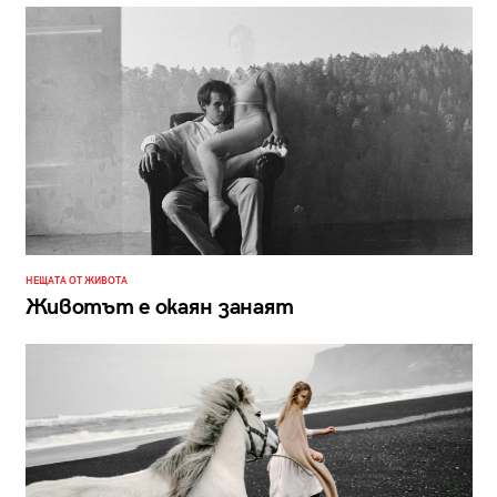
НЕЩАТА ОТ ЖИВОТА
Животът е окаян занаят