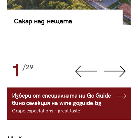
Сакар над нещата
1
/29
Избери от специалната ни Go Guide
вино селекция на wine.goguide.bg
Grape expectations - great taste!