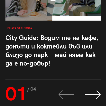
НЕЩАТА ОТ ЖИВОТА
City Guide: Водим те на кафе,
донъти и коктейли във или
близо до парк – май няма как
да е по-добър!
01
/ 04