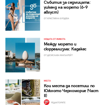
Събития за седмицата:
уикенд на морето (6–9
август)
ОТ КРИСТИЯНА БУРДЕВА
НЕЩАТА ОТ ЖИВОТА
Между морето и
сюрреализма: Кадакес
ОТ ДЕСИСЛАВА МАКЪЛРЕЙТ
МЕСТА
Кои места да посетиш по
Южното Черноморие (Част
II)
РЕДАКТОРИТЕ