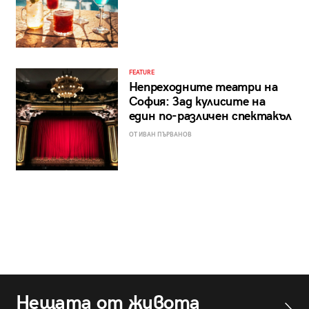
FEATURE
Непреходните театри на
София: Зад кулисите на
един по-различен спектакъл
ОТ ИВАН ПЪРВАНОВ
Нещата от живота