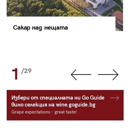
Сакар над нещата
1
/29
Избери от специалната ни Go Guide
вино селекция на wine.goguide.bg
Grape expectations - great taste!