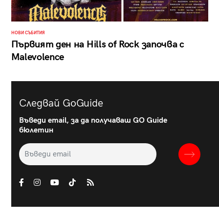
НОВИ СЪБИТИЯ
Първият ден на Hills of Rock започва с
Malevolence
Следвай GoGuide
Въведи email, за да получаваш GO Guide
бюлетин