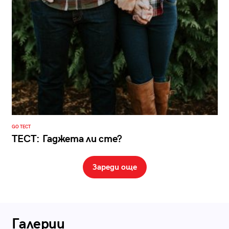
GO ТЕСТ
ТЕСТ: Гаджета ли сте?
Зареди още
Галерии