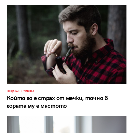
НЕЩАТА ОТ ЖИВОТА
Който го е страх от мечки, точно в
гората му е мястото