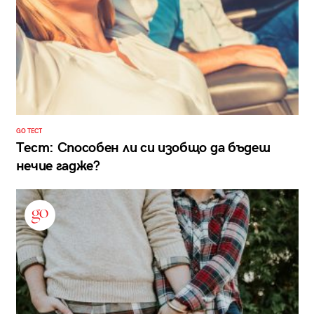
GO ТЕСТ
Тест: Способен ли си изобщо да бъдеш
нечие гадже?