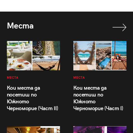
Места
МЕСТА
МЕСТА
Кои места да
Кои места да
посетиш по
посетиш по
Южното
Южното
Черноморие (Част II)
Черноморие (Част I)