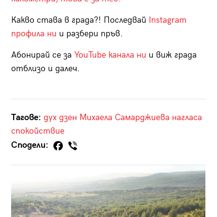
Какво става в града?! Последвай
Instagram
профила ни
и разбери пръв.
Абонирай се за
YouTube канала ни
и виж града
отблизо и далеч.
Тагове:
дух
дзен
Михаела Самарджиева
нагласа
спокойствие
Сподели: