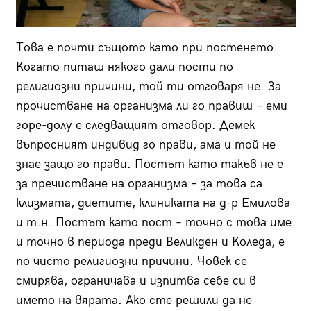
Това е почти същото като при постенето.
Когато питаш някого дали пости по
религиозни причини, той ти отговаря не. За
прочистване на организма ли го правиш – еми
горе-долу е следващият отговор. Демек
въпросният индивид го прави, ама и той не
знае защо го прави. Постът като такъв не е
за пречистване на организма – за това са
клизмата, диетите, клиниката на д-р Емилова
и т.н. Постът като пост – точно с това име
и точно в периода преди Великден и Коледа, е
по чисто религиозни причини. Човек се
смирява, ограничава и изпитва себе си в
името на вярата. Ако сте решили да не