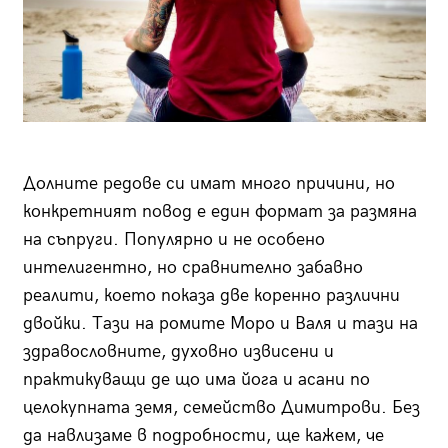
Долните редове си имат много причини, но
конкретният повод е един формат за размяна
на съпруги. Популярно и не особено
интелигентно, но сравнително забавно
реалити, което показа две коренно различни
двойки. Тази на ромите Моро и Валя и тази на
здравословните, духовно извисени и
практикуващи де що има йога и асани по
целокупната земя, семейство Димитрови. Без
да навлизаме в подробности, ще кажем, че