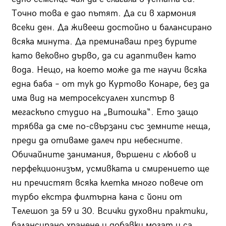
Точно това е дао пътят. Да си в хармония
всеки ден. Да живееш достойно и балансирано
всяка минута. Да преминаваш през бурите
като вековно дърво, да си адаптивен като
вода. Нещо, на което може да те научи всяка
една баба – от тук до Куртово Конаре, без да
има вид на метросексуален хипстър в
мегаскъпо студио на „Витошка“. Ето защо
трябва да сме по-свързани със земните неща,
преди да отиваме далеч при небесните.
Обичайните занимания, вършени с любов и
перфекционизъм, усмивката и смирението ще
ни пречистят всяка клетка много повече от
турбо екстра филтърна кана с йони от
Телешоп за 59 и 30. Всички духовни практики,
балансирано хранене и добавки могат и са