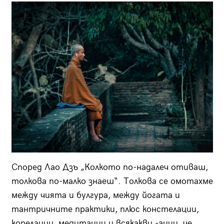
Според Лао Дзъ „Колкото по-надалеч отиваш,
толкова по-малко знаеш“. Толкова се омотахме
между чията и булгура, между йогата и
тантричните практики, плюс констелации,
корелации, медитации и всякакви -ации, че