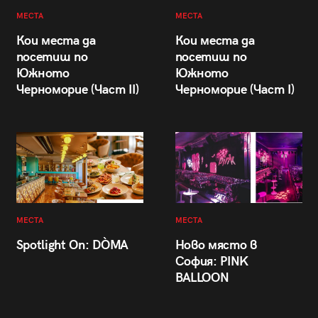
МЕСТА
МЕСТА
Кои места да
Кои места да
посетиш по
посетиш по
Южното
Южното
Черноморие (Част II)
Черноморие (Част I)
МЕСТА
МЕСТА
Spotlight On: DÒMA
Ново място в
София: PINK
BALLOON