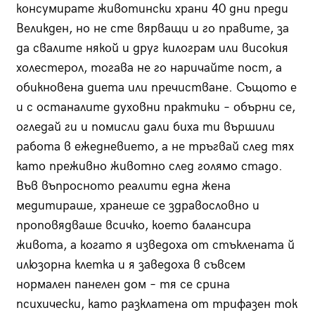
консумирате животински храни 40 дни преди
Великден, но не сте вярващи и го правите, за
да свалите някой и друг килограм или високия
холестерол, тогава не го наричайте пост, а
обикновена диета или пречистване. Същото е
и с останалите духовни практики – обърни се,
огледай ги и помисли дали биха ти вършили
работа в ежедневието, а не тръгвай след тях
като преживно животно след голямо стадо.
Във въпросното реалити една жена
медитираше, хранеше се здравословно и
проповядваше всичко, което балансира
живота, а когато я изведоха от стъклената й
илюзорна клетка и я заведоха в съвсем
нормален панелен дом – тя се срина
психически, като разклатена от трифазен ток