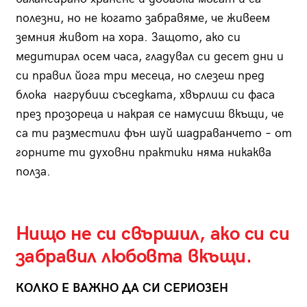
полезни, но не когато забравяме, че живеем
земния живот на хора. Защото, ако си
медитирал осем часа, гладувал си десет дни и
си правил йога три месеца, но слезеш пред
блока нагрубиш съседката, хвърлиш си фаса
през прозореца и накрая се намусиш вкъщи, че
са ти разместили фън шуй шадраванчето – от
горните ти духовни практики няма никаква
полза.
Нищо не си свършил, ако си си
забравил любовта вкъщи.
КОЛКО Е ВАЖНО ДА СИ СЕРИОЗЕН