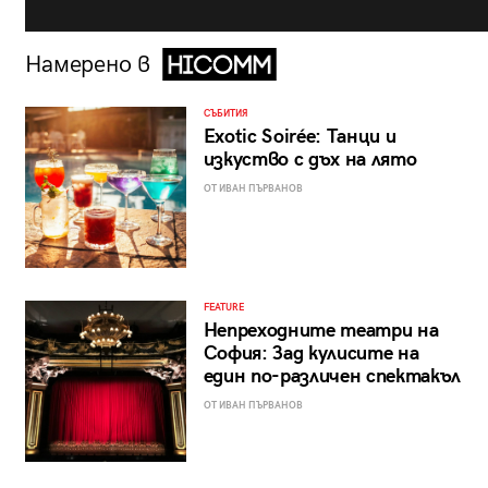
Намерено в
СЪБИТИЯ
Exotic Soirée: Танци и
изкуство с дъх на лято
ОТ ИВАН ПЪРВАНОВ
FEATURE
Непреходните театри на
София: Зад кулисите на
един по-различен спектакъл
ОТ ИВАН ПЪРВАНОВ