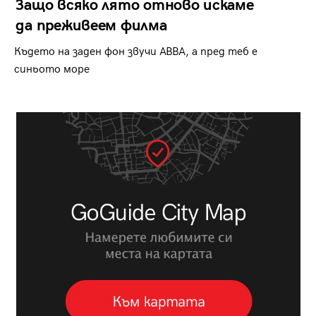
Защо всяко лято отново искаме
да преживеем филма
Където на заден фон звучи ABBA, а пред теб е
синьото море