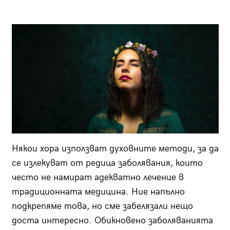
Някои хора използват духовните методи, за да
се излекуват от редица заболявания, които
често не намират адекватно лечение в
традиционната медицина. Ние напълно
подкрепяме това, но сме забелязали нещо
доста интересно. Обикновено заболяванията