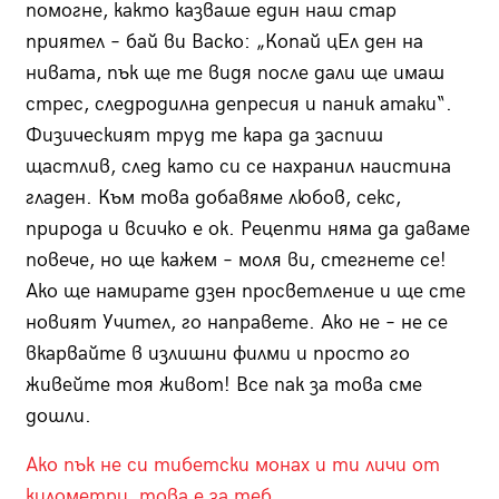
помогне, както казваше един наш стар
приятел – бай ви Васко: „Копай цЕл ден на
нивата, пък ще те видя после дали ще имаш
стрес, следродилна депресия и паник атаки“.
Физическият труд те кара да заспиш
щастлив, след като си се нахранил наистина
гладен. Към това добавяме любов, секс,
природа и всичко е ок. Рецепти няма да даваме
повече, но ще кажем – моля ви, стегнете се!
Ако ще намирате дзен просветление и ще сте
новият Учител, го направете. Ако не – не се
вкарвайте в излишни филми и просто го
живейте тоя живот! Все пак за това сме
дошли.
Ако пък не си тибетски монах и ти личи от
километри, това е за теб.