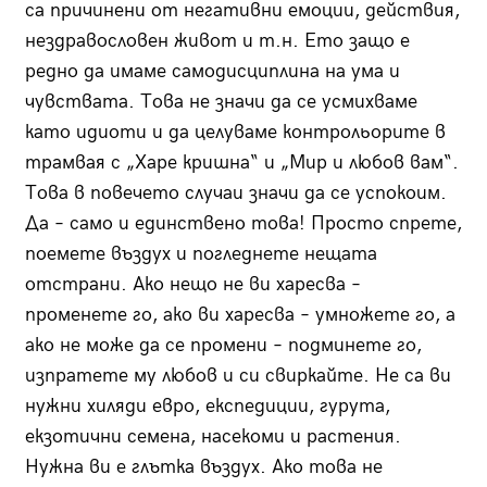
са причинени от негативни емоции, действия,
нездравословен живот и т.н. Ето защо е
редно да имаме самодисциплина на ума и
чувствата. Това не значи да се усмихваме
като идиоти и да целуваме контрольорите в
трамвая с „Харе кришна“ и „Мир и любов вам“.
Това в повечето случаи значи да се успокоим.
Да – само и единствено това! Просто спрете,
поемете въздух и погледнете нещата
отстрани. Ако нещо не ви харесва –
променете го, ако ви харесва – умножете го, а
ако не може да се промени – подминете го,
изпратете му любов и си свиркайте. Не са ви
нужни хиляди евро, експедиции, гурута,
екзотични семена, насекоми и растения.
Нужна ви е глътка въздух. Ако това не