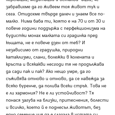
забравихме да го живеем тоя живот тук и
сега. Отидохме твърде далеч и знаем все по-
малко. Нима баба ти, която е на 70 и от 30 и
повече години поддържа с перфекционизма на
будистки монах малката си градинка пред
къщата, не е повече дзен от теб? И
независимо от градушка, природни
катаклизми, слани, болежки в колената и
кръста и всякакви несгоди тя не продължава
да сади пак и пак? Ако нещо умре, да го
съживява отново и отново, да се навежда за
всяко буренче, да полива всеки стрък. Това не
е ли хармония? Не е ли устойчивост? Тя
понася загуба на близки, притеснения, болести
и всичко, което й е поднесъл животът, без
едно семенце чия да е слагала в устата си.