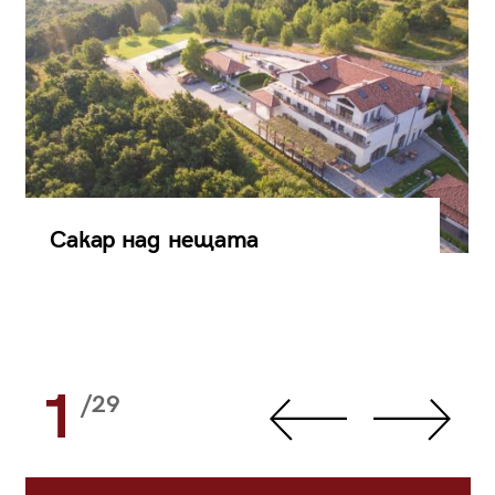
Сакар над нещата
1
/29