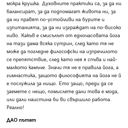
мокра крушка. Духовните практики са, за да ни
балансират, за да подпомагат живота ни, за
да ни правят по-устойчиви на бурите и
изпитанията, за да ни изграждат на по-високо
ниво. Какъв е смисълът от едночасовата йога
на тази дама всяка сутрин, след като тя не
може да погледне философски на изпречилото
се препятствие, след като нея я спъва и най-
малкото камъче. Значи тя не е правила йога, а
гимнастика, защото философията на йога не й
е послужила за нищо. Ето защо, преди да се
заемете с нещо, помислете дали това е мода,
или дали наистина би ви свършило работа.
Реално!
ДАО пътят