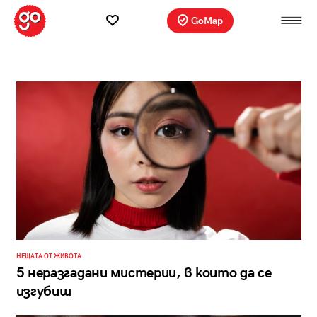
GoMap
НЕЩАТА ОТ ЖИВОТА
5 неразгадани мистерии, в които да се
изгубиш