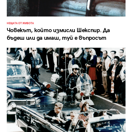
НЕЩАТА ОТ ЖИВОТА
Човекът, който измисли Шекспир. Да
бъдеш или да имаш, туй е въпросът