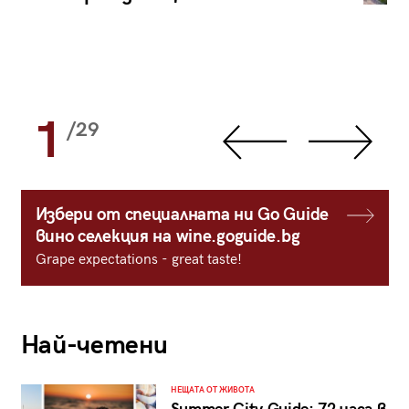
1
/29
Избери от специалната ни Go Guide
вино селекция на wine.goguide.bg
Grape expectations - great taste!
Най-четени
НЕЩАТА ОТ ЖИВОТА