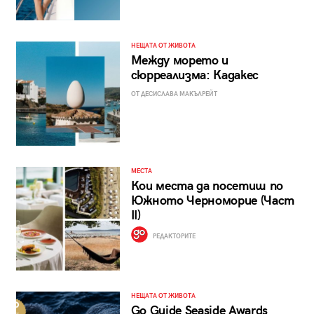
НЕЩАТА ОТ ЖИВОТА
Между морето и
сюрреализма: Кадакес
ОТ ДЕСИСЛАВА МАКЪЛРЕЙТ
МЕСТА
Кои места да посетиш по
Южното Черноморие (Част
II)
РЕДАКТОРИТЕ
НЕЩАТА ОТ ЖИВОТА
Go Guide Seaside Awards