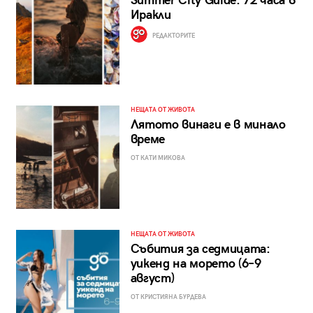
Summer City Guide: 72 часа в
Иракли
РЕДАКТОРИТЕ
НЕЩАТА ОТ ЖИВОТА
Лятото винаги е в минало
време
ОТ КАТИ МИКОВА
НЕЩАТА ОТ ЖИВОТА
Събития за седмицата:
уикенд на морето (6–9
август)
ОТ КРИСТИЯНА БУРДЕВА