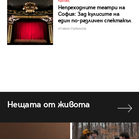
FEATURE
Непреходните театри на
София: Зад кулисите на
един по-различен спектакъл
ОТ ИВАН ПЪРВАНОВ
Нещата от живота