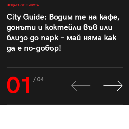
НЕЩАТА ОТ ЖИВОТА
City Guide: Водим те на кафе,
донъти и коктейли във или
близо до парк – май няма как
да е по-добър!
01
/ 04