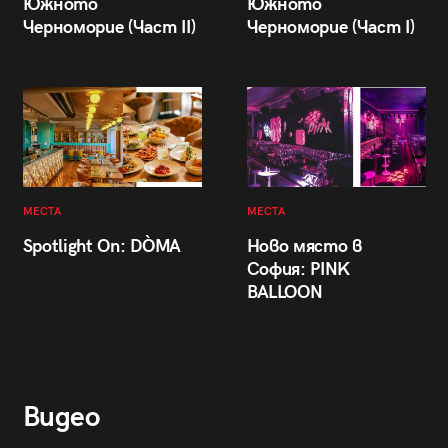
Южното
Южното
Черноморие (Част II)
Черноморие (Част I)
МЕСТА
МЕСТА
Spotlight On: DÒMA
Ново място в
София: PINK
BALLOON
Видео