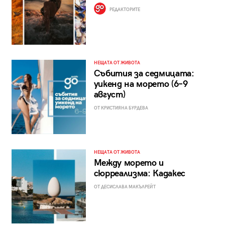
РЕДАКТОРИТЕ
НЕЩАТА ОТ ЖИВОТА
Събития за седмицата:
уикенд на морето (6–9
август)
ОТ КРИСТИЯНА БУРДЕВА
НЕЩАТА ОТ ЖИВОТА
Между морето и
сюрреализма: Кадакес
ОТ ДЕСИСЛАВА МАКЪЛРЕЙТ