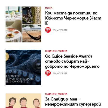
МЕСТА
Кои места да посетиш по
Южното Черноморие (Част
II)
РЕДАКТОРИТЕ
НЕЩАТА ОТ ЖИВОТА
Go Guide Seaside Awards
отново събират най-
доброто по Черноморието
РЕДАКТОРИТЕ
НЕЩАТА ОТ ЖИВОТА
За Спайдър-мен –
неперфектният супергерой