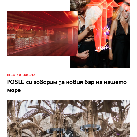
НЕЩАТА ОТ ЖИВОТА
POSLE си говорим за новия бар на нашето
море