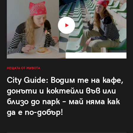
НЕЩАТА ОТ ЖИВОТА
City Guide: Водим те на кафе,
донъти и коктейли във или
близо до парк – май няма как
да е по-добър!