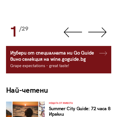
1
/29
Избери от специалната ни Go Guide
вино селекция на wine.goguide.bg
Grape expectations - great taste!
Най-четени
НЕЩАТА ОТ ЖИВОТА
Summer City Guide: 72 часа в
Иракли