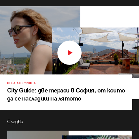
НЕЩАТА ОТ ЖИВОТА
City Guide: две тераси в София, от които
да се насладиш на лятото
Следва