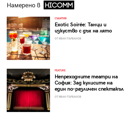
Намерено в
СЪБИТИЯ
Exotic Soirée: Танци и
изкуство с дъх на лято
ОТ ИВАН ПЪРВАНОВ
FEATURE
Непреходните театри на
София: Зад кулисите на
един по-различен спектакъл
ОТ ИВАН ПЪРВАНОВ