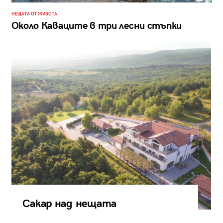
НЕЩАТА ОТ ЖИВОТА
Около Каваците в три лесни стъпки
Сакар над нещата