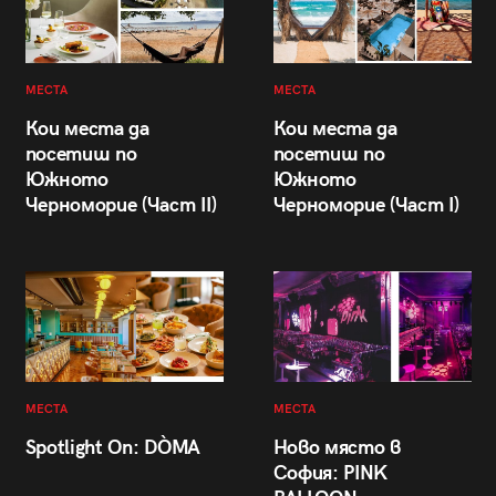
МЕСТА
МЕСТА
Кои места да
Кои места да
посетиш по
посетиш по
Южното
Южното
Черноморие (Част II)
Черноморие (Част I)
МЕСТА
МЕСТА
Spotlight On: DÒMA
Ново място в
София: PINK