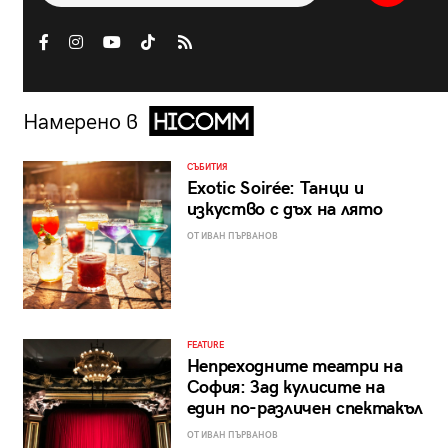
Намерено в
СЪБИТИЯ
Exotic Soirée: Танци и
изкуство с дъх на лято
ОТ ИВАН ПЪРВАНОВ
FEATURE
Непреходните театри на
София: Зад кулисите на
един по-различен спектакъл
ОТ ИВАН ПЪРВАНОВ