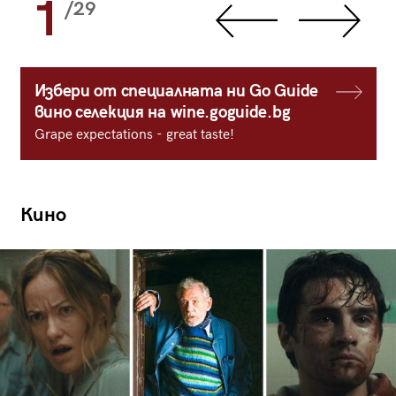
1
/29
Избери от специалната ни Go Guide
вино селекция на wine.goguide.bg
Grape expectations - great taste!
Кино