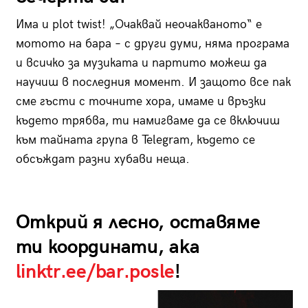
Има и plot twist! „Очаквай неочакваното“ е
мотото на бара – с други думи, няма програма
и всичко за музиката и партито можеш да
научиш в последния момент. И защото все пак
сме гъсти с точните хора, имаме и връзки
където трябва, ти намигваме да се включиш
към тайната група в Telegram, където се
обсъждат разни хубави неща.
Открий я лесно, оставяме
ти координати, aka
linktr.ee/bar.posle
!