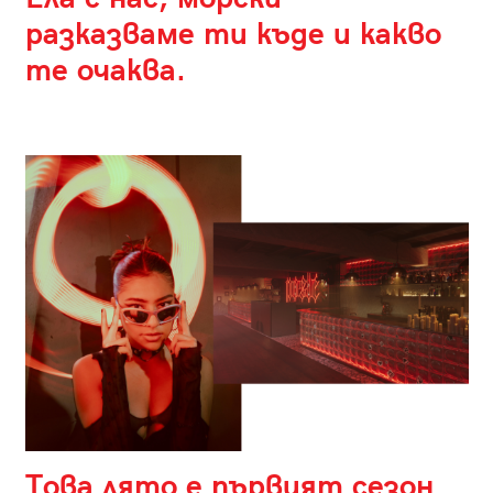
разказваме ти къде и какво
те очаква.
Това лято е първият сезон