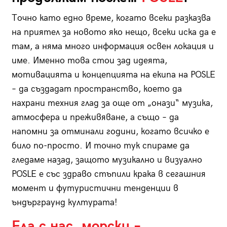
Точно като едно време, когато всеки разказва
на приятел за новото яко нещо, всеки иска да е
там, а няма много информация освен локация и
име. Именно това стои зад идеята,
мотивацията и концепцията на екипа на POSLE
– да създадат пространство, което да
нахрани техния глад за още от „онази“ музика,
атмосфера и преживяване, а също – да
напомни за отминали години, когато всичко е
било по-просто. И точно тук спираме да
гледаме назад, защото музикално и визуално
POSLE е със здраво стъпили крака в сегашния
момент и футуристични тенденции в
ъндърграунд културата!
Ела с нас, морски –