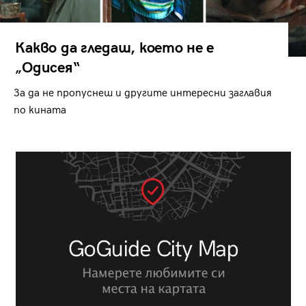
Какво да гледаш, което не е
„Одисея“
За да не пропуснеш и другите интересни заглавия
по кината