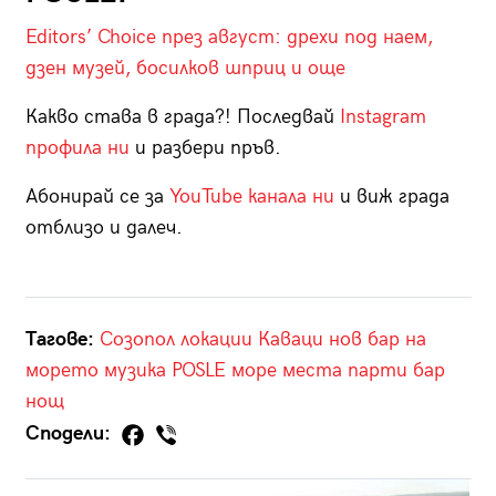
Editors’ Choice през август: дрехи под наем,
дзен музей, босилков шприц и още
Какво става в града?! Последвай
Instagram
профила ни
и разбери пръв.
Абонирай се за
YouTube канала ни
и виж града
отблизо и далеч.
Тагове:
Созопол
локации
Каваци
нов бар на
морето
музика
POSLE
море
места
парти
бар
нощ
Сподели: