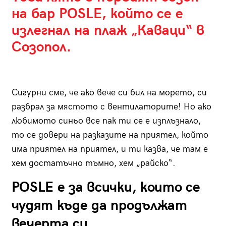
на бар POSLE, който се е
излегнал на плаж „Каваци“ в
Созопол.
Сигурни сме, че ако вече си бил на морето, си
разбрал за мястото с вентилаторите! Но ако
любимото синьо все пак ти се е изплъзнало,
то се довери на разказите на приятел, който
има приятел на приятел, и ти казва, че там е
хем достатъчно тъмно, хем „райско“.
POSLE е за всички, които се
чудят къде да продължат
вечерта си.