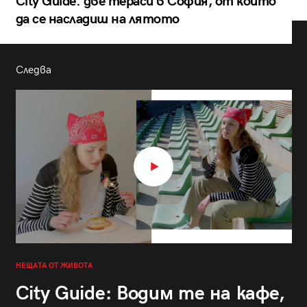
City Guide: две тераси в София, от които
да се насладиш на лятото
Следва
НЕЩАТА ОТ ЖИВОТА
City Guide: Водим те на кафе,