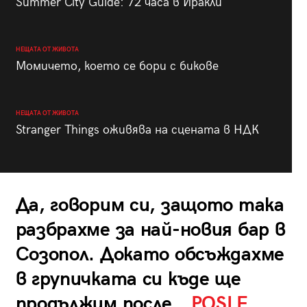
Summer City Guide: 72 часа в Иракли
НЕЩАТА ОТ ЖИВОТА
Момичето, което се бори с бикове
НЕЩАТА ОТ ЖИВОТА
Stranger Things оживява на сцената в НДК
Да, говорим си, защото така
разбрахме за най-новия бар в
Созопол. Докато обсъждахме
в групичката си къде ще
продължим после…
POSLE
.