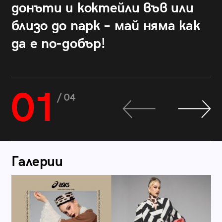
донъти и коктейли във или
близо до парк – май няма как
да е по-добър!
01
/ 04
Галерии