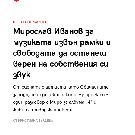
к
Tender is the Wine – Какво
чаша
се пие на Лазурния бряг
НЕЩАТА ОТ ЖИВОТА
Мирослав Иванов за
музиката извън рамки и
свободата да останеш
29
/29
верен на собствения си
звук
От сцената с артисти като Обичайните
заподозрени до авторските му проекти –
един разговор с Миро за албума „4“ и
живота отвъд жанровете
ОТ КРИСТИЯНА БУРДЕВА