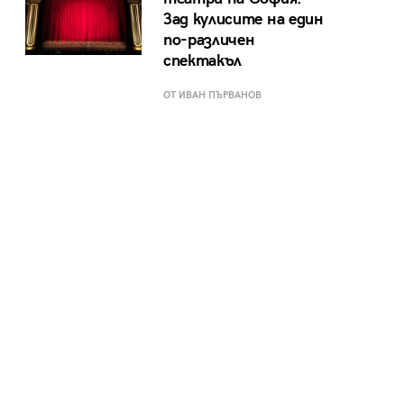
Зад кулисите на един
по-различен
спектакъл
ОТ ИВАН ПЪРВАНОВ