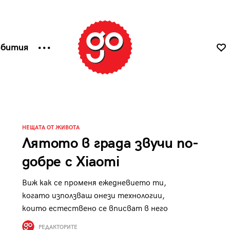
ъбития
НЕЩАТА ОТ ЖИВОТА
Лятото в града звучи по-
добре с Xiaomi
Виж как се променя ежедневието ти,
когато използваш онези технологии,
които естествено се вписват в него
РЕДАКТОРИТЕ