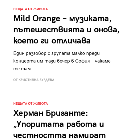
НЕЩАТА ОТ ЖИВОТА
Mild Orange – музиката,
пътешествията и онова,
което ги отличава
Един разговор с групата малко преди
концерта им тази вечер в София – чакаме
те там
ОТ КРИСТИЯНА БУРДЕВА
НЕЩАТА ОТ ЖИВОТА
Херман Бриганте:
„Упоритата работа и
честността намират