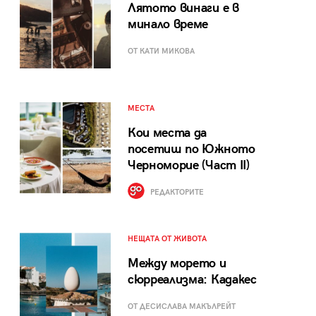
Лятото винаги е в
минало време
ОТ КАТИ МИКОВА
МЕСТА
Кои места да
посетиш по Южното
Черноморие (Част II)
РЕДАКТОРИТЕ
НЕЩАТА ОТ ЖИВОТА
Между морето и
сюрреализма: Кадакес
ОТ ДЕСИСЛАВА МАКЪЛРЕЙТ