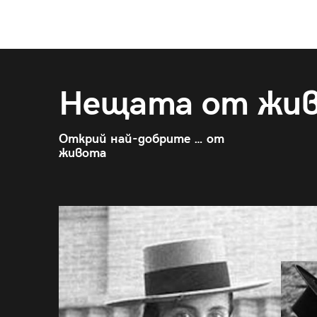
Нещата от жи
Открий най-добрите … от
живота