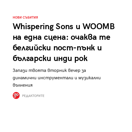
НОВИ СЪБИТИЯ
Whispering Sons и WOOMB
на една сцена: очаква те
белгийски пост-пънк и
български инди рок
Запази твоята вторник вечер за
динамични инструментали и музикални
вълнения
РЕДАКТОРИТЕ