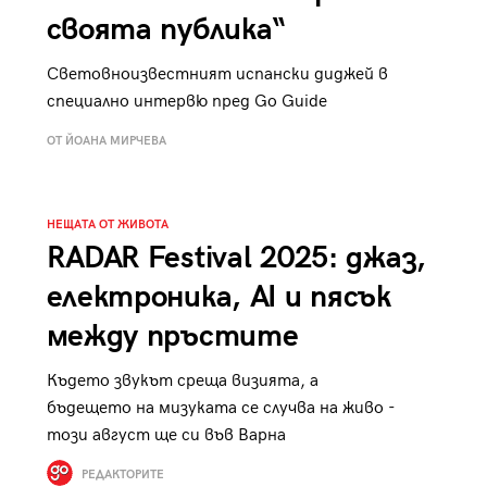
своята публика“
Световноизвестният испански диджей в
специално интервю пред Go Guide
ОТ ЙОАНА МИРЧЕВА
НЕЩАТА ОТ ЖИВОТА
RADAR Festival 2025: джаз,
електроника, AI и пясък
между пръстите
Където звукът среща визията, а
бъдещето на мизуката се случва на живо -
този август ще си във Варна
РЕДАКТОРИТЕ