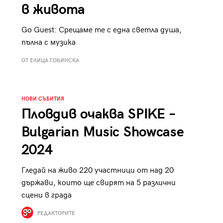
в живота
Go Guest: Срещаме те с една светла душа,
пълна с музика
ОТ ЕЛИЦА ГОБИНСКА
НОВИ СЪБИТИЯ
Пловдив очаква SPIKE –
Bulgarian Music Showcase
2024
Гледай на живо 220 участници от над 20
държави, които ще свирят на 5 различни
сцени в града
РЕДАКТОРИТЕ