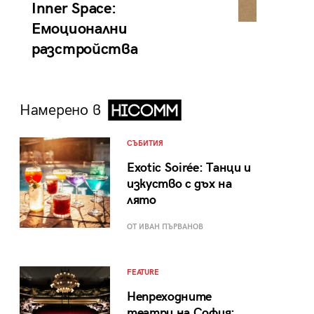
Inner Space:
Емоционални
разстройства
Намерено в
СЪБИТИЯ
Exotic Soirée: Танци и
изкуство с дъх на
лято
ОТ ИВАН ПЪРВАНОВ
FEATURE
Непреходните
театри на София: