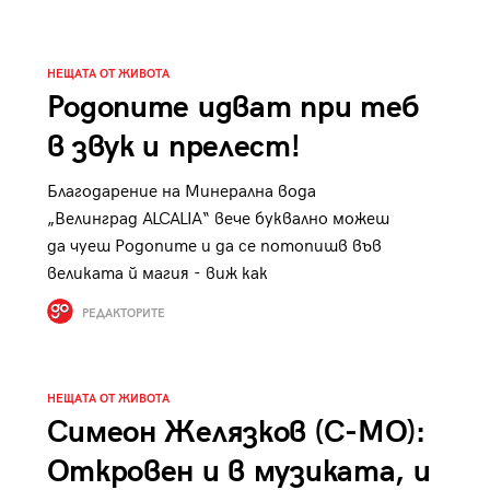
НЕЩАТА ОТ ЖИВОТА
Родопите идват при теб
в звук и прелест!
Благодарение на Минерална вода
„Велинград ALCALIA“ вече буквално можеш
да чуеш Родопите и да се потопишв във
великата й магия - виж как
РЕДАКТОРИТЕ
НЕЩАТА ОТ ЖИВОТА
Симеон Желязков (C-MO):
Откровен и в музиката, и