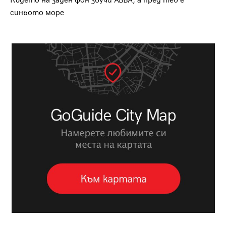
Където на заден фон звучи ABBA, а пред теб е
синьото море