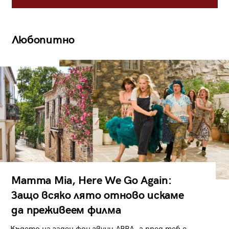
Любопитно
Mamma Mia, Here We Go Again:
Защо всяко лято отново искаме
да преживеем филма