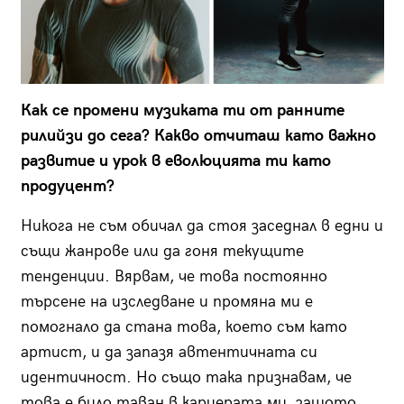
Как се промени музиката ти от ранните
рилийзи до сега? Какво отчиташ като важно
развитие и урок в еволюцията ти като
продуцент?
Никога не съм обичал да стоя заседнал в едни и
същи жанрове или да гоня текущите
тенденции. Вярвам, че това постоянно
търсене на изследване и промяна ми е
помогнало да стана това, което съм като
артист, и да запазя автентичната си
идентичност. Но също така признавам, че
това е било таван в кариерата ми, защото