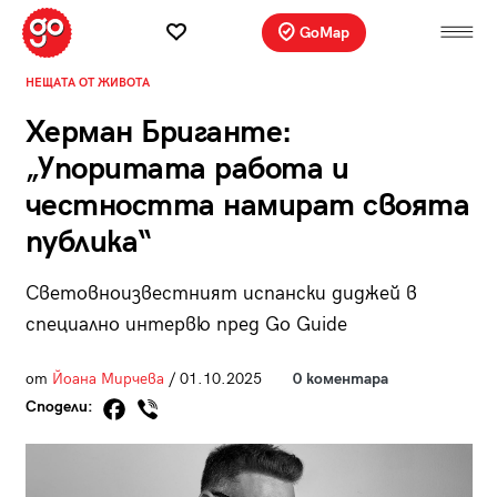
GoMap
НЕЩАТА ОТ ЖИВОТА
Херман Бриганте:
„Упоритата работа и
честността намират своята
публика“
Световноизвестният испански диджей в
специално интервю пред Go Guide
от
Йоана Мирчева
/ 01.10.2025
0 коментара
Сподели: