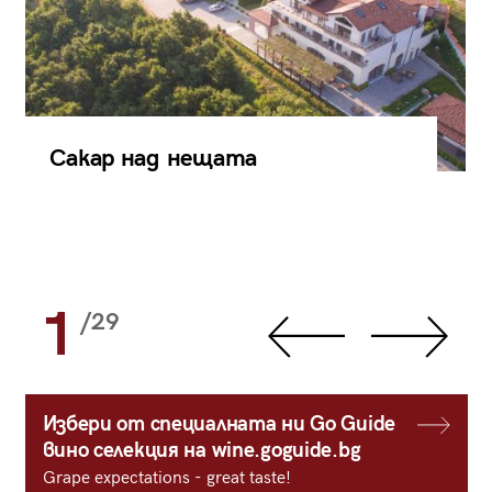
Сакар над нещата
1
/29
Избери от специалната ни Go Guide
вино селекция на wine.goguide.bg
Grape expectations - great taste!