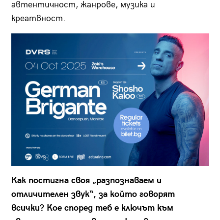
автентичност, жанрове, музика и
креатвност.
Как постигна своя „разпознаваем и
отличителен звук“, за който говорят
всички? Кое според теб е ключът към