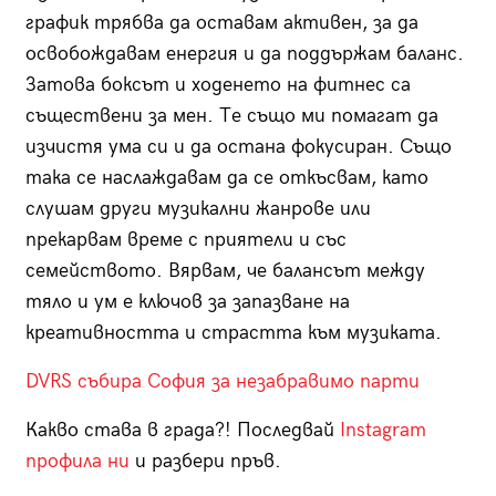
график трябва да оставам активен, за да
освобождавам енергия и да поддържам баланс.
Затова боксът и ходенето на фитнес са
съществени за мен. Те също ми помагат да
изчистя ума си и да остана фокусиран. Също
така се наслаждавам да се откъсвам, като
слушам други музикални жанрове или
прекарвам време с приятели и със
семейството. Вярвам, че балансът между
тяло и ум е ключов за запазване на
креативността и страстта към музиката.
DVRS събира София за незабравимо парти
Какво става в града?! Последвай
Instagram
профила ни
и разбери пръв.