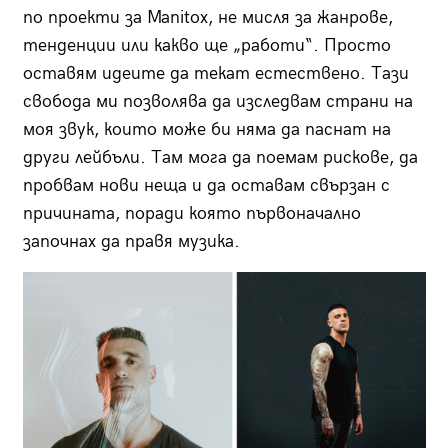
по проекти за Manitox, не мисля за жанрове,
тенденции или какво ще „работи“. Просто
оставям идеите да текат естествено. Тази
свобода ми позволява да изследвам страни на
моя звук, които може би няма да паснат на
други лейбъли. Там мога да поемам рискове, да
пробвам нови неща и да оставам свързан с
причината, поради която първоначално
започнах да правя музика.