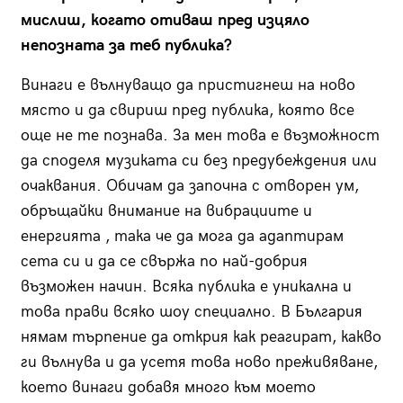
мислиш, когато отиваш пред изцяло
непозната за теб публика?
Винаги е вълнуващо да пристигнеш на ново
място и да свириш пред публика, която все
още не те познава. За мен това е възможност
да споделя музиката си без предубеждения или
очаквания. Обичам да започна с отворен ум,
обръщайки внимание на вибрациите и
енергията , така че да мога да адаптирам
сета си и да се свържа по най-добрия
възможен начин. Всяка публика е уникална и
това прави всяко шоу специално. В България
нямам търпение да открия как реагират, какво
ги вълнува и да усетя това ново преживяване,
което винаги добавя много към моето