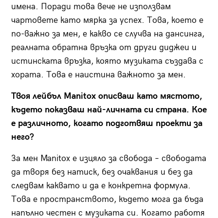
имена. Поради това вече не използвам
чартовете като мярка за успех. Това, което е
по-важно за мен, е какво се случва на дансинга,
реалната обратна връзка от други диджеи и
истинската връзка, която музиката създава с
хората. Това е наистина важното за мен.
Твоя лейбъл Manitox описваш като мястото,
където показваш най-личната си страна. Кое
е различното, когато подготвяш проекти за
него?
За мен Manitox е изцяло за свобода – свободата
да творя без натиск, без очаквания и без да
следвам каквато и да е конкретна формула.
Това е пространството, където мога да бъда
напълно честен с музиката си. Когато работя