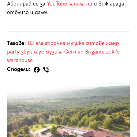
Абонирай се за
YouTube канала ни
и виж града
отблизо и далеч.
Тагове:
DJ
електронна музика
хитове
жанр
party
звук
хаус музика
German Brigante
zoki's
warehouse
Сподели: