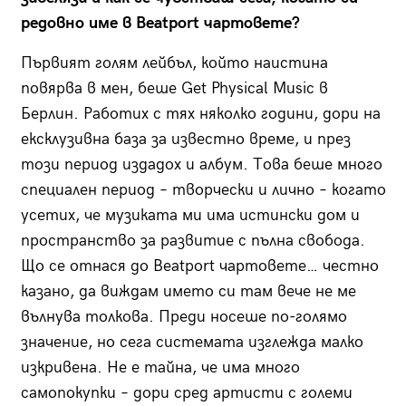
редовно име в Beatport чартовете?
Първият голям лейбъл, който наистина
повярва в мен, беше Get Physical Music в
Берлин. Работих с тях няколко години, дори на
ексклузивна база за известно време, и през
този период издадох и албум. Това беше много
специален период – творчески и лично – когато
усетих, че музиката ми има истински дом и
пространство за развитие с пълна свобода.
Що се отнася до Beatport чартовете… честно
казано, да виждам името си там вече не ме
вълнува толкова. Преди носеше по-голямо
значение, но сега системата изглежда малко
изкривена. Не е тайна, че има много
самопокупки – дори сред артисти с големи