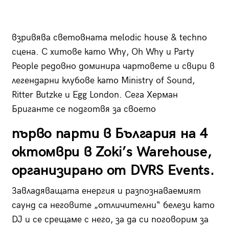
взривява световната melodic house & techno
сцена. С хитове като Why, Oh Why и Party
People редовно доминира чартовете и свири в
легендарни клубове като Ministry of Sound,
Ritter Butzke и Egg London. Сега Херман
Бриганте се подготвя за своето
първо парти в България на 4
октомври в Zoki’s Warehouse,
организирано от DVRS Events.
Завладяващата енергия и разпознаваемият
саунд са неговите „отличителни“ белези като
DJ и се срещаме с него, за да си поговорим за