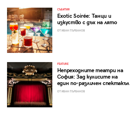
СЪБИТИЯ
Exotic Soirée: Танци и
изкуство с дъх на лято
ОТ ИВАН ПЪРВАНОВ
FEATURE
Непреходните театри на
София: Зад кулисите на
един по-различен спектакъл
ОТ ИВАН ПЪРВАНОВ