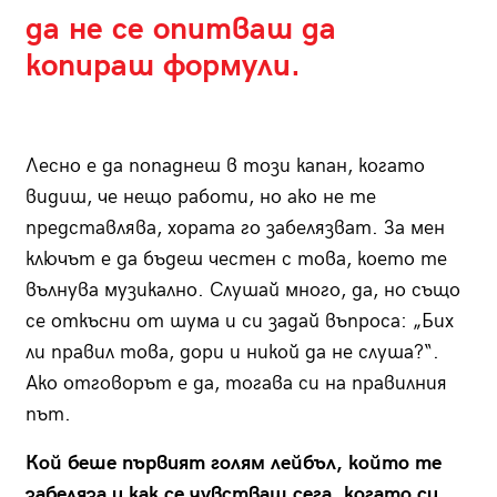
да не се опитваш да
копираш формули.
Лесно е да попаднеш в този капан, когато
видиш, че нещо работи, но ако не те
представлява, хората го забелязват. За мен
ключът е да бъдеш честен с това, което те
вълнува музикално. Слушай много, да, но също
се откъсни от шума и си задай въпроса: „Бих
ли правил това, дори и никой да не слуша?“.
Ако отговорът е да, тогава си на правилния
път.
Кой беше първият голям лейбъл, който те
забеляза и как се чувстваш сега, когато си