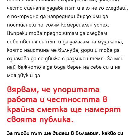
често сцената задава път и ако не го следваш,
е по-трудно да напреднеш бързо или да
постигнеш по-голям комерсиален успех.
Въпреки това предпочитам да следвам
собствения си път и да залагам на музиката,
която наистина ме вълнува, дори и това да
означава да се движа с различен темп. За мен
най-важното е да бъда верен на себе си и на
моя звук и да
вярвам, че упоритата
работа и честността в
крайна сметка ще намерят
своята публика.
За първи път ще бъдеш в България, какво си