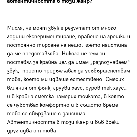
автентичността в този жанр?
Мисля, че моят звук е резултат от много
години експериментиране, правене на грешки и
постоянно търсене на нещо, което наистина
да ме представлява. Никога не съм си
поставял за крайна цел да имам „разпознаваем“
звук, просто продължавах да усъвършенствам
това, което ми идваше естествено. Смесих
влияния от фънк, грууви хаус, суров тек хаус…
и в крайна сметка намерих точката, в която
се чувствах комфортно и в същото време
това се свързваше с дансинга.
Автентичността в този жанр и във всеки
друг идва от това