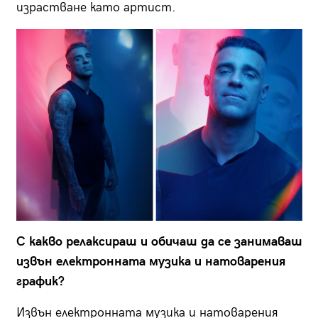
израстване като артист.
С какво релаксираш и обичаш да се занимаваш
извън електронната музика и натоварения
график?
Извън електронната музика и натоварения