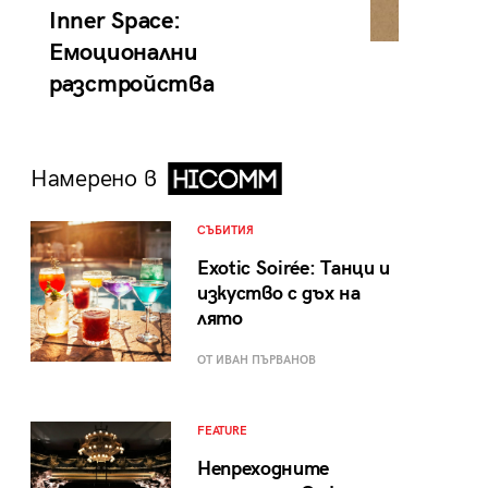
Inner Space:
Емоционални
разстройства
Намерено в
СЪБИТИЯ
Exotic Soirée: Танци и
изкуство с дъх на
лято
ОТ ИВАН ПЪРВАНОВ
FEATURE
Непреходните