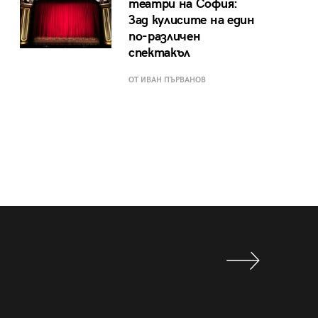
театри на София:
Зад кулисите на един
по-различен
спектакъл
ОТ ИВАН ПЪРВАНОВ