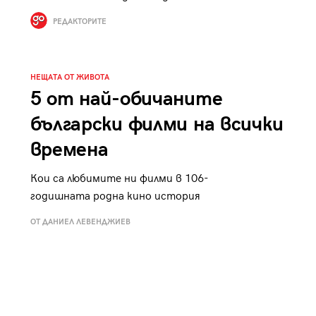
к
Tender is the Wine – Какво
РЕДАКТОРИТЕ
чаша
се пие на Лазурния бряг
НЕЩАТА ОТ ЖИВОТА
5 от най-обичаните
български филми на всички
29
/29
времена
Кои са любимите ни филми в 106-
годишната родна кино история
ОТ ДАНИЕЛ ЛЕВЕНДЖИЕВ