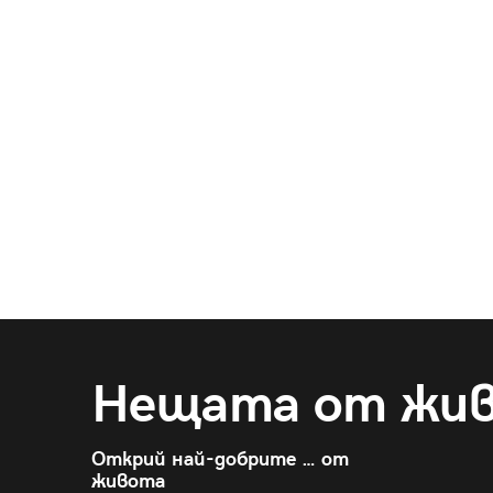
Нещата от жи
Открий най-добрите … от
живота