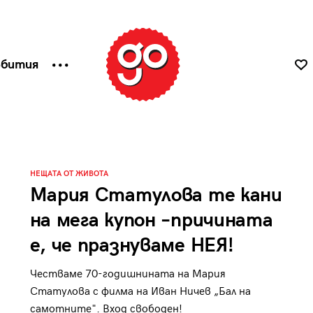
ъбития
НЕЩАТА ОТ ЖИВОТА
Мария Статулова те кани
на мега купон –причината
е, че празнуваме НЕЯ!
Честваме 70-годишнината на Мария
Статулова с филма на Иван Ничев „Бал на
самотните". Вход свободен!