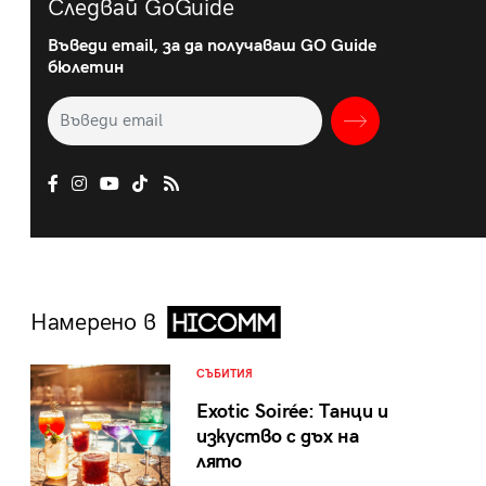
Следвай GoGuide
Въведи email, за да получаваш GO Guide
бюлетин
Намерено в
СЪБИТИЯ
Exotic Soirée: Танци и
изкуство с дъх на
лято