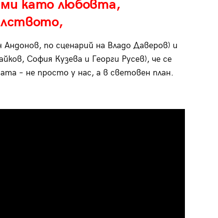
еми като любовта,
елството,
 Андонов, по сценарий на Владо Даверов) и
ков, София Кузева и Георги Русев), че се
та – не просто у нас, а в световен план.