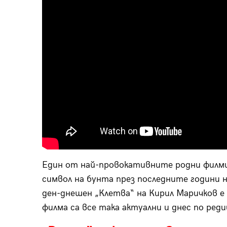
Един от най-провокативните родни филми 
символ на бунта през последните години н
ден-днешен „Клетва“ на Кирил Маричков е
филма са все така актуални и днес по реди