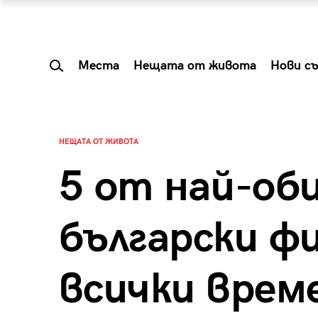
Места
Нещата от живота
Нови с
НЕЩАТА ОТ ЖИВОТА
5 от най-об
български ф
всички врем
 Shareable:
Summer Prelude: ка
лги вечери и
започва лятото в 