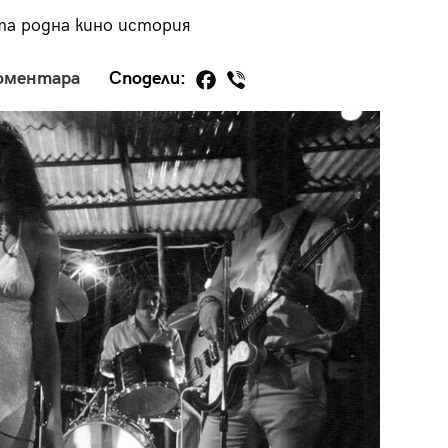
та родна кино история
оментара
Сподели:
29
/29