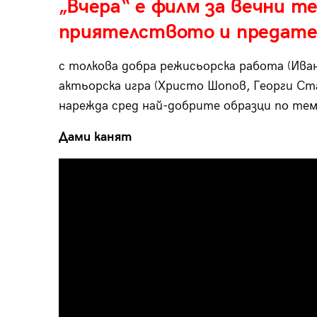
„Вчера“ е филм за вечни т
приятелството и предат
с толкова добра режисьорска работа (Иван
актьорска игра (Христо Шопов, Георги Стай
нарежда сред най-добрите образци по тема
Дами канят