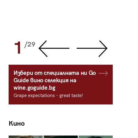
1
2
/29
/
Избери от специалната ни Go
Guide вино селекция на
wine.goguide.bg
Grape expectations - great taste!
Кино