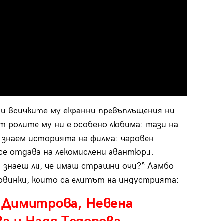
и всичките му екранни превъплъщения ни
от ролите му ни е особено любима: тази на
и знаем историята на филма: чаровен
се отдава на лекомислени авантюри.
и знаеш ли, че имаш страшни очи?“ Ламбо
ловинки, които са елитът на индустрията:
 Димитрова, Невена