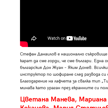
Стефан Данаилов е национално съкровище 
карат да сме горди, че сме българи. Една 
българския Дон Жуан – Яким Донев. Всичк
инструктор по шофиране след развода си 
Благодарение на лафчета за свалка тип „Т
минава като ураган през екранните си по
Цветана Манева, Мариана