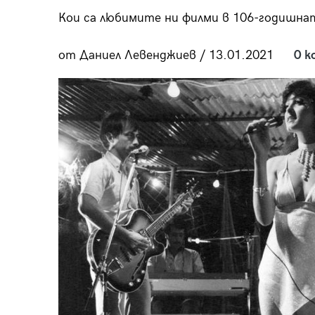
пания
Кои са любимите ни филми в 106-годишна
от Даниел Левенджиев / 13.01.2021
0 к
28
/29