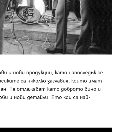
ови и нови продукции, като напоследък се
ласиките са няколко заглавия, които имат
ман. Те отлежават като доброто вино и
ови и нови детайли. Ето кои са най-