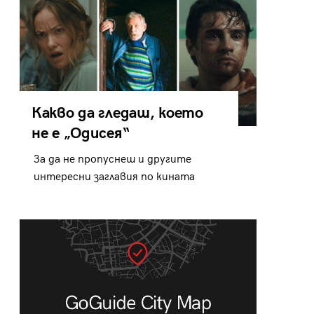
Какво да гледаш, което
не е „Одисея“
За да не пропуснеш и другите
интересни заглавия по кината