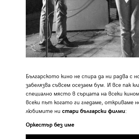
Българското кино не спира да ни радва с н
забелязва съвсем осезаем бум. И все пак к
специално място в сърцата на всеки кино
всеки път когато ги гледаме, откриваме н
любимите ни
стари български филми
:
Оркестър без име