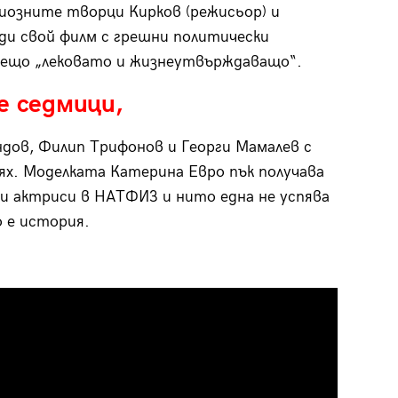
риозните творци Кирков (режисьор) и
ди свой филм с грешни политически
 нещо „лековато и жизнеутвърждаващо“.
е седмици,
ндов, Филип Трифонов и Георги Мамалев с
ях. Моделката Катерина Евро пък получава
ки актриси в НАТФИЗ и нито една не успява
 е история.