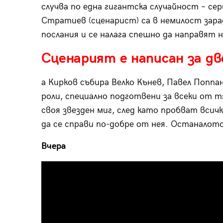
случва по една гигантска случайност – се
Стратиев (сценарист) са в немилост зара
послания и се налага спешно да направят
Сценарият е написан за дв
а Кирков събира Велко Кънев, Павел Поппа
роли, специално подготвени за всеки от т
своя звезден миг, след като пробват всич
да се справи по-добре от нея. Останалото
Вчера