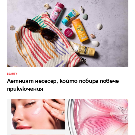
BEAUTY
Летният несесер, който побира повече
приключения