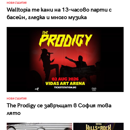
НОВИ СЪБИТИЯ
Walltopia те кани на 13-часово парти с
басейн, гледка и много музика
НОВИ СЪБИТИЯ
The Prodigy се завръщат в София това
лято