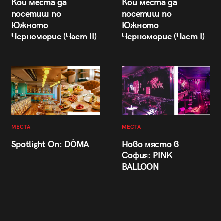
Кои места да
Кои места да
посетиш по
посетиш по
Южното
Южното
Черноморие (Част II)
Черноморие (Част I)
МЕСТА
МЕСТА
Spotlight On: DÒMA
Ново място в
София: PINK
BALLOON