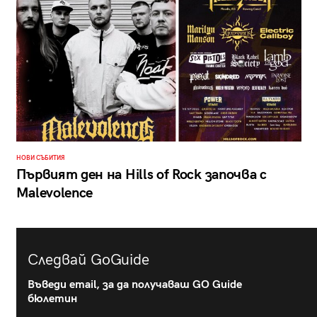
НОВИ СЪБИТИЯ
Първият ден на Hills of Rock започва с
Malevolence
Следвай GoGuide
Въведи email, за да получаваш GO Guide
бюлетин