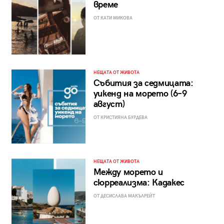
време
ОТ КАТИ МИКОВА
НЕЩАТА ОТ ЖИВОТА
Събития за седмицата:
уикенд на морето (6–9
август)
ОТ КРИСТИЯНА БУРДЕВА
НЕЩАТА ОТ ЖИВОТА
Между морето и
сюрреализма: Кадакес
ОТ ДЕСИСЛАВА МАКЪЛРЕЙТ