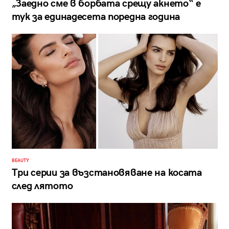
„Заедно сме в борбата срещу акнето“ е
тук за единадесета поредна година
BEAUTY
Три серии за възстановяване на косата
след лятото