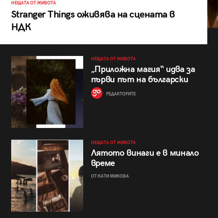
НЕЩАТА ОТ ЖИВОТА
Stranger Things оживява на сцената в
НДК
НЕЩАТА ОТ ЖИВОТА
„Приложна магия“ идва за
първи път на български
РЕДАКТОРИТЕ
НЕЩАТА ОТ ЖИВОТА
Лятото винаги е в минало
време
ОТ КАТИ МИКОВА