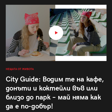
НЕЩАТА ОТ ЖИВОТА
City Guide: Водим те на кафе,
донъти и коктейли във или
близо до парк – май няма как
да е по-добър!