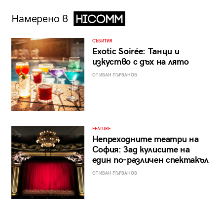
Намерено в
СЪБИТИЯ
Exotic Soirée: Танци и
изкуство с дъх на лято
ОТ ИВАН ПЪРВАНОВ
FEATURE
Непреходните театри на
София: Зад кулисите на
един по-различен спектакъл
ОТ ИВАН ПЪРВАНОВ