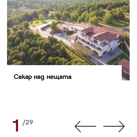
Сакар над нещата
1
/29