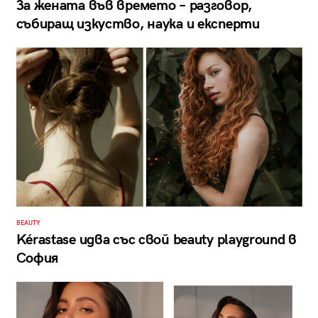
За жената във времето – разговор,
събиращ изкуство, наука и експерти
BEAUTY
Kérastase идва със свой beauty playground в
София