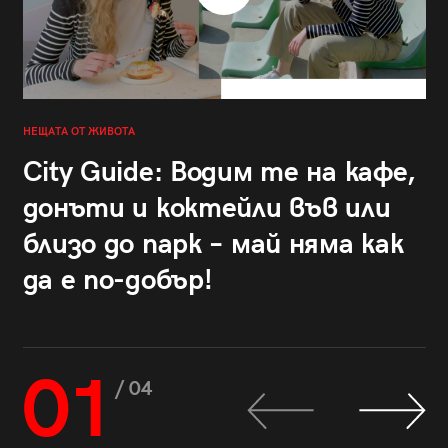
НЕЩАТА ОТ ЖИВОТА
City Guide: Водим те на кафе,
донъти и коктейли във или
близо до парк – май няма как
да е по-добър!
01
/ 04