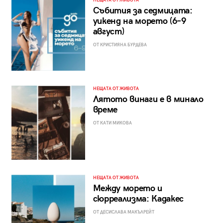
НЕЩАТА ОТ ЖИВОТА
Събития за седмицата:
уикенд на морето (6–9
август)
ОТ КРИСТИЯНА БУРДЕВА
НЕЩАТА ОТ ЖИВОТА
Лятото винаги е в минало
време
ОТ КАТИ МИКОВА
НЕЩАТА ОТ ЖИВОТА
Между морето и
сюрреализма: Кадакес
ОТ ДЕСИСЛАВА МАКЪЛРЕЙТ