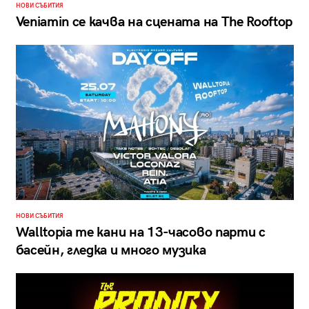
НОВИ СЪБИТИЯ
Veniamin се качва на сцената на The Rooftop
НОВИ СЪБИТИЯ
Walltopia те кани на 13-часово парти с
басейн, гледка и много музика