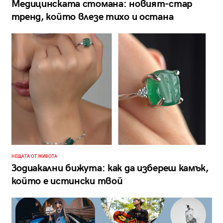
Медицинската стомана: новият-стар
тренд, който влезе тихо и остана
НЕЩАТА ОТ ЖИВОТА
Зодиакални бижута: как да избереш камък,
който е истински твой