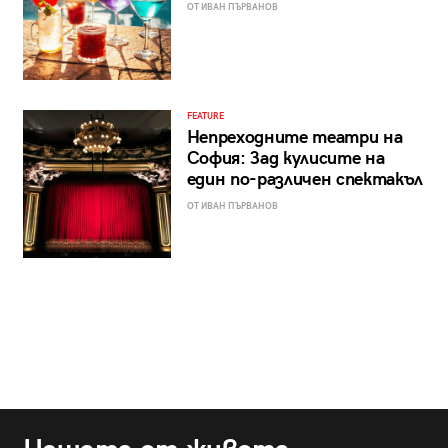
ОТ ИВАН ПЪРВАНОВ
FEATURE
Непреходните театри на
София: Зад кулисите на
един по-различен спектакъл
ОТ ИВАН ПЪРВАНОВ