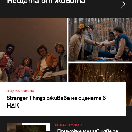
Нещата от живота
НЕЩАТА ОТ ЖИВОТА
Stranger Things оживява на сцената в
НДК
НЕЩАТА ОТ ЖИВОТА
„Приложна магия“ идва за