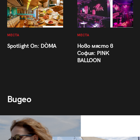
МЕСТА
МЕСТА
Spotlight On: DÒMA
Ново място в
София: PINK
BALLOON
Видео