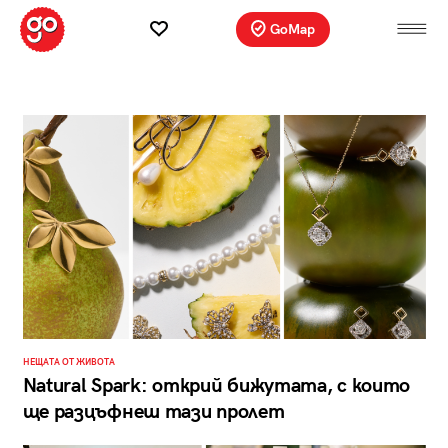
GoMap
НЕЩАТА ОТ ЖИВОТА
Natural Spark: открий бижутата, с които
ще разцъфнеш тази пролет