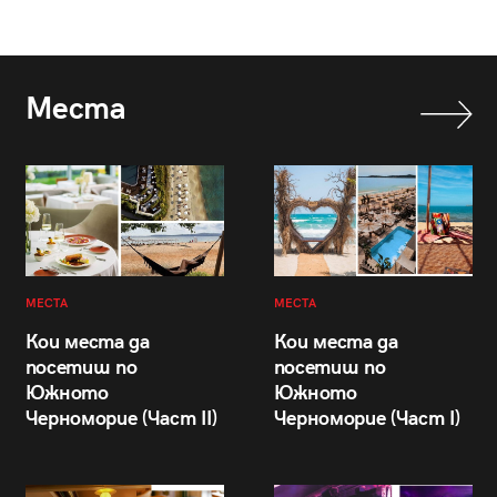
Места
МЕСТА
МЕСТА
Кои места да
Кои места да
посетиш по
посетиш по
Южното
Южното
Черноморие (Част II)
Черноморие (Част I)