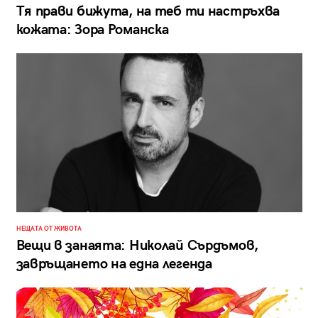
Тя прави бижута, на теб ти настръхва
кожата: Зора Романска
НЕЩАТА ОТ ЖИВОТА
Вещи в занаята: Николай Сърдъмов,
завръщането на една легенда