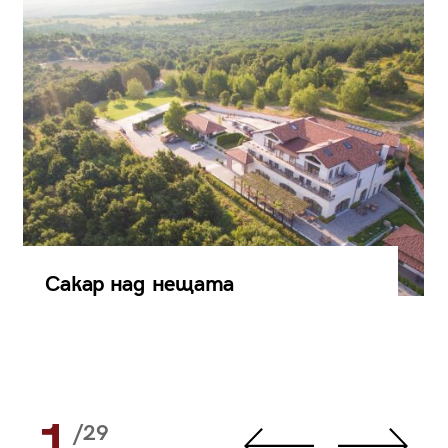
Сакар над нещата
1
/29