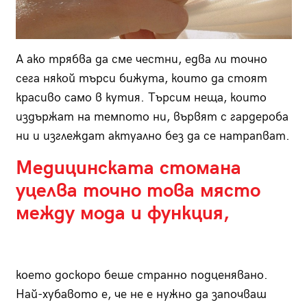
А ако трябва да сме честни, едва ли точно
сега някой търси бижута, които да стоят
красиво само в кутия. Търсим неща, които
издържат на темпото ни, вървят с гардероба
ни и изглеждат актуално без да се натрапват.
Медицинската стомана
уцелва точно това място
между мода и функция,
което доскоро беше странно подценявано.
Най-хубавото е, че не е нужно да започваш