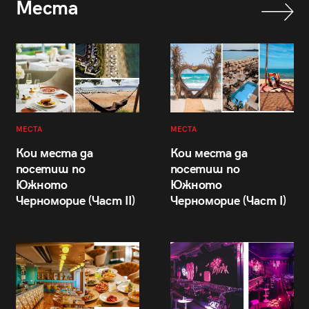
Места
МЕСТА
МЕСТА
Кои места да
Кои места да
посетиш по
посетиш по
Южното
Южното
Черноморие (Част II)
Черноморие (Част I)