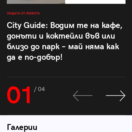
НЕЩАТА ОТ ЖИВОТА
City Guide: Водим те на кафе,
донъти и коктейли във или
близо до парк – май няма как
да е по-добър!
01
/ 04
Галерии