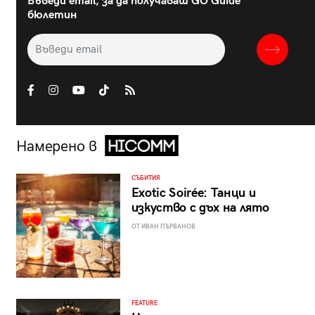
Въведи email, за да получаваш GO Guide
бюлетин
Намерено в
СЪБИТИЯ
Exotic Soirée: Танци и
изкуство с дъх на лято
ОТ ИВАН ПЪРВАНОВ
FEATURE