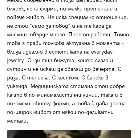
много съвременно в този материал: чист
блясък, ясни форми, по-малко претенции и
повече живот. Не иска специално отношение,
не стои “само за повод” и не те кара да
мислиш твърде много. Просто работи. Точно
това я прави толкова актуална в момента –
влиза идеално в естетиката на everyday
jewelry. Онзи тип бижута, които слагаш
сутрин и не искаш да сваляш до вечерта. С
риза. С тениска. С костюм. С бански в
уикенда. Медицинската стомана стои добре
както в по-минималистични линии, така и в
по-смели, chunky форми, а това ѝ дава доста
по-широк живот от някои по-деликатни
метали.