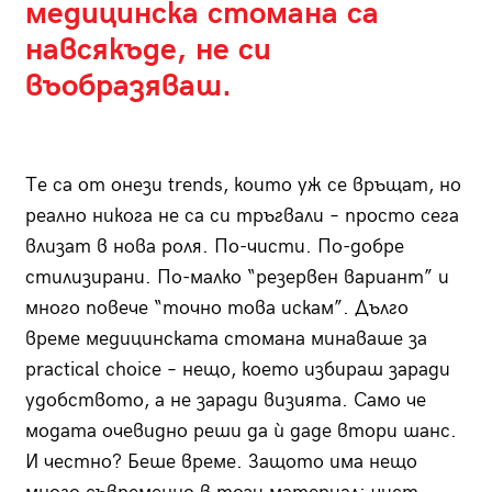
медицинска стомана са
навсякъде, не си
въобразяваш.
Те са от онези trends, които уж се връщат, но
реално никога не са си тръгвали – просто сега
влизат в нова роля. По-чисти. По-добре
стилизирани. По-малко “резервен вариант” и
много повече “точно това искам”. Дълго
време медицинската стомана минаваше за
practical choice – нещо, което избираш заради
удобството, а не заради визията. Само че
модата очевидно реши да ѝ даде втори шанс.
И честно? Беше време. Защото има нещо