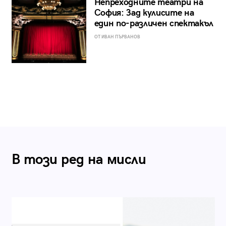
Непреходните театри на
София: Зад кулисите на
един по-различен спектакъл
ОТ ИВАН ПЪРВАНОВ
В този ред на мисли