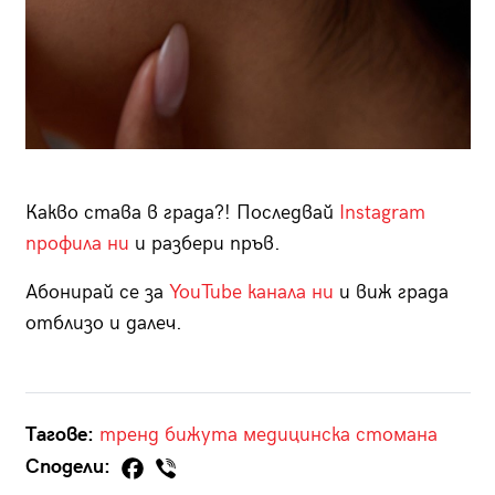
Какво става в града?! Последвай
Instagram
профила ни
и разбери пръв.
Абонирай се за
YouTube канала ни
и виж града
отблизо и далеч.
Тагове:
тренд
бижута
медицинска стомана
Сподели: