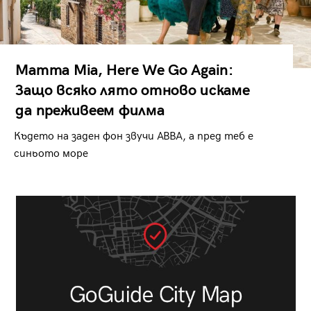
Mamma Mia, Here We Go Again:
Защо всяко лято отново искаме
да преживеем филма
Където на заден фон звучи ABBA, а пред теб е
синьото море