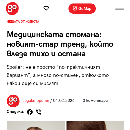
GoMap
НЕЩАТА ОТ ЖИВОТА
Медицинската стомана:
новият-стар тренд, който
влезе тихо и остана
Spoiler: не е просто “по-практичният
вариант”, а много по-стилен, отколкото
някои още си мислят
редакторите
/ 04.02.2026
0 коментара
Сподели: