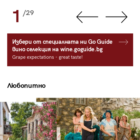
1
/29
Избери от специалната ни Go Guide
вино селекция на wine.goguide.bg
Grape expectations - great taste!
Любопитно