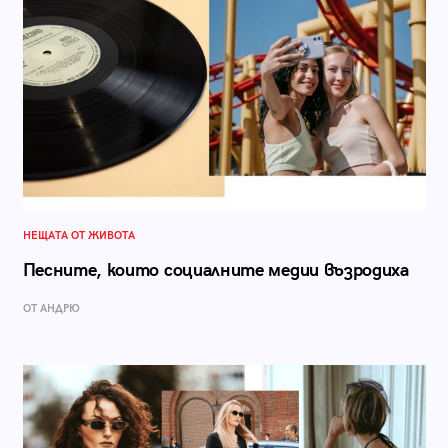
НЕЩАТА ОТ ЖИВОТА
Песните, които социалните медии възродиха
ОТ АНДРЮ