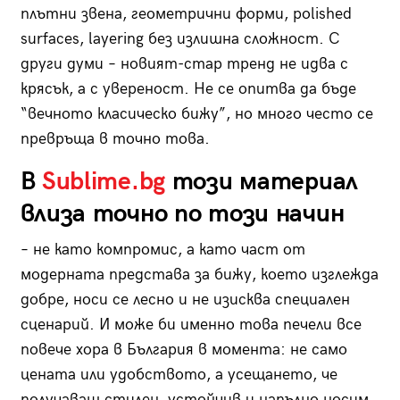
плътни звена, геометрични форми, polished
surfaces, layering без излишна сложност. С
други думи – новият-стар тренд не идва с
крясък, а с увереност. Не се опитва да бъде
“вечното класическо бижу”, но много често се
превръща в точно това.
В
Sublime.bg
този материал
влиза точно по този начин
– не като компромис, а като част от
модерната представа за бижу, което изглежда
добре, носи се лесно и не изисква специален
сценарий. И може би именно това печели все
повече хора в България в момента: не само
цената или удобството, а усещането, че
получаваш стилен, устойчив и напълно носим