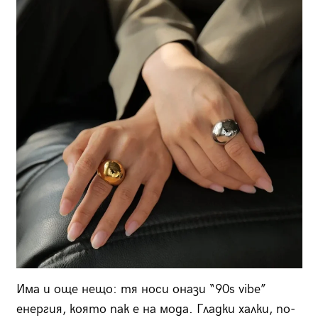
Има и още нещо: тя носи онази “90s vibe”
енергия, която пак е на мода. Гладки халки, по-