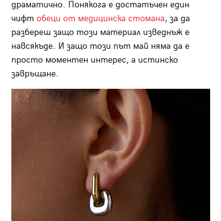
драматично. Понякога е достатъчен един
чифт
обеци от медицинска стомана
, за да
разбереш защо този материал изведнъж е
навсякъде. И защо този път май няма да е
просто моментен интерес, а истинско
завръщане.