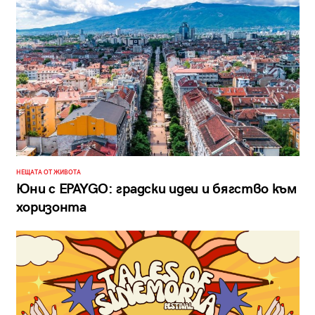
НЕЩАТА ОТ ЖИВОТА
Юни с EPAYGO: градски идеи и бягство към
хоризонта