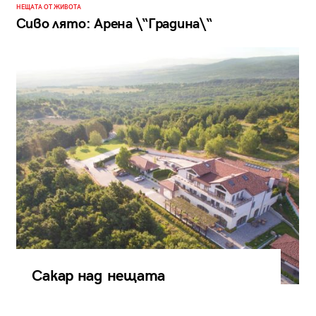
НЕЩАТА ОТ ЖИВОТА
Сиво лято: Арена \“Градина\“
Сакар над нещата