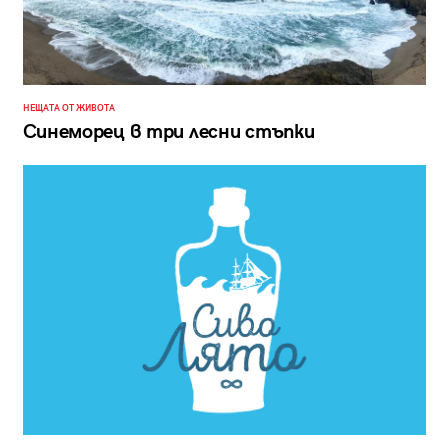
НЕЩАТА ОТ ЖИВОТА
Синеморец в три лесни стъпки