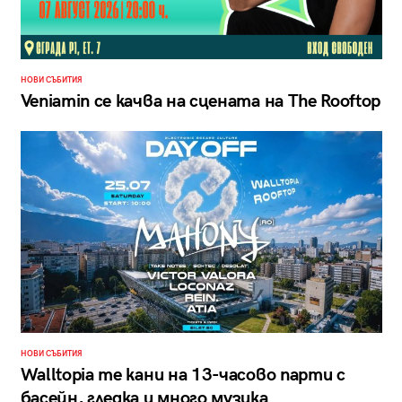
НОВИ СЪБИТИЯ
Veniamin се качва на сцената на The Rooftop
НОВИ СЪБИТИЯ
Walltopia те кани на 13-часово парти с
басейн, гледка и много музика