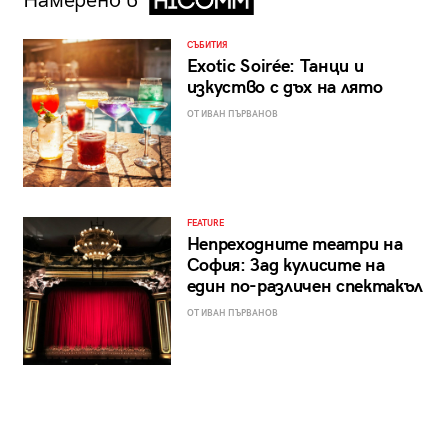
Намерено в
СЪБИТИЯ
Exotic Soirée: Танци и
изкуство с дъх на лято
ОТ ИВАН ПЪРВАНОВ
FEATURE
Непреходните театри на
София: Зад кулисите на
един по-различен спектакъл
ОТ ИВАН ПЪРВАНОВ