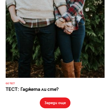
GO ТЕСТ
ТЕСТ: Гаджета ли сте?
Зареди още