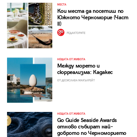
МЕСТА
Кои места да посетиш по
Южното Черноморие (Част
II)
РЕДАКТОРИТЕ
НЕЩАТА ОТ ЖИВОТА
Между морето и
сюрреализма: Кадакес
ОТ ДЕСИСЛАВА МАКЪЛРЕЙТ
НЕЩАТА ОТ ЖИВОТА
Go Guide Seaside Awards
отново събират най-
доброто по Черноморието