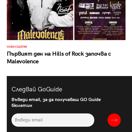
НОВИ СЪБИТИЯ
Първият ден на Hills of Rock започва с
Malevolence
Следвай GoGuide
Въведи email, за да получаваш GO Guide
бюлетин