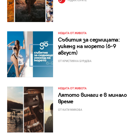
РЕДАКТОРИТЕ
НЕЩАТА ОТ ЖИВОТА
Събития за седмицата:
уикенд на морето (6–9
август)
ОТ КРИСТИЯНА БУРДЕВА
НЕЩАТА ОТ ЖИВОТА
Лятото винаги е в минало
време
ОТ КАТИ МИКОВА