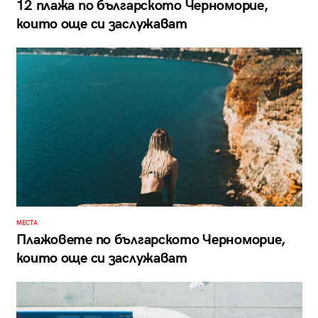
12 плажа по българското Черноморие,
които още си заслужават
МЕСТА
Плажовете по българското Черноморие,
които още си заслужават