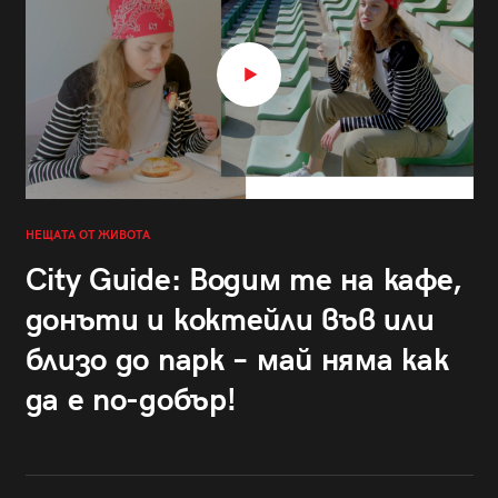
НЕЩАТА ОТ ЖИВОТА
City Guide: Водим те на кафе,
донъти и коктейли във или
близо до парк – май няма как
да е по-добър!