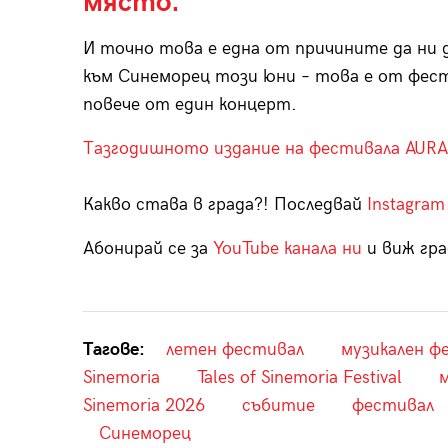
място.
И точно това е една от причините да ни 
към Синеморец този юни – това е от фест
повече от един концерт.
Тазгодишното издание на фестивала AURA
Какво става в града?! Последвай
Instagram
Абонирай се за
YouTube канала ни
и виж гра
Тагове:
летен фестивал
музикален ф
Sinemoria
Tales of Sinemoria Festival
м
Sinemoria 2026
събитие
фестивал
Синеморец