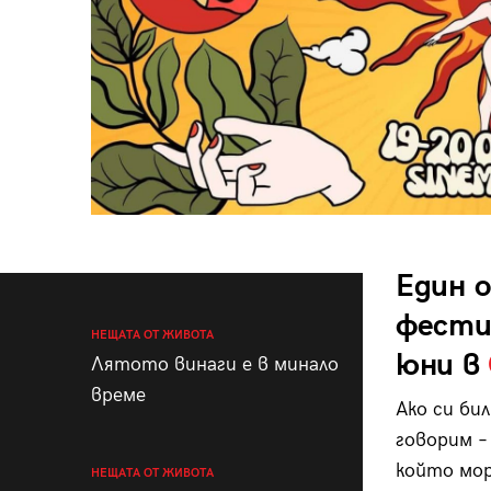
Един 
фестив
НЕЩАТА ОТ ЖИВОТА
юни в
Лятото винаги е в минало
време
Ако си би
говорим –
който мор
НЕЩАТА ОТ ЖИВОТА