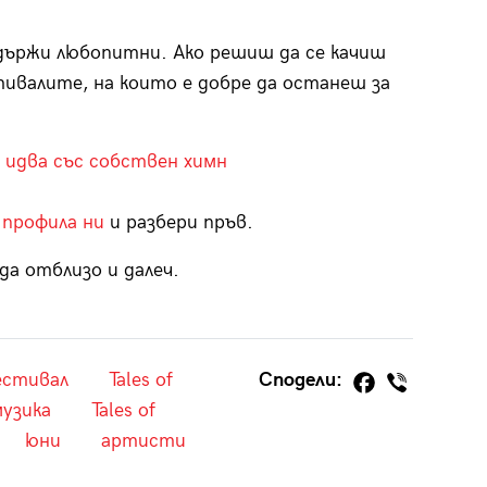
държи любопитни. Ако решиш да се качиш
ивалите, на които е добре да останеш за
 идва със собствен химн
 профила ни
и разбери пръв.
да отблизо и далеч.
естивал
Tales of
Сподели:
узика
Tales of
юни
артисти