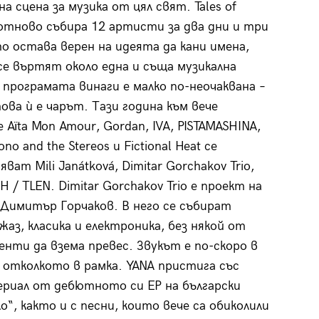
а сцена за музика от цял свят. Tales of
 отново събира 12 артисти за два дни и три
то остава верен на идеята да кани имена,
се въртят около една и съща музикална
к програмата винаги е малко по-неочаквана –
ова ѝ е чарът. Тази година към вече
 Aïta Mon Amour, Gordan, IVA, PISTAMASHINA,
no and the Stereos и Fictional Heat се
ват Mili Janátková, Dimitar Gorchakov Trio,
H / TLEN. Dimitar Gorchakov Trio е проект на
Димитър Горчаков. В него се събират
жаз, класика и електроника, без някой от
енти да взема превес. Звукът е по-скоро в
 отколкото в рамка. YANA пристига със
риал от дебютното си EP на български
о“, както и с песни, които вече са обиколили