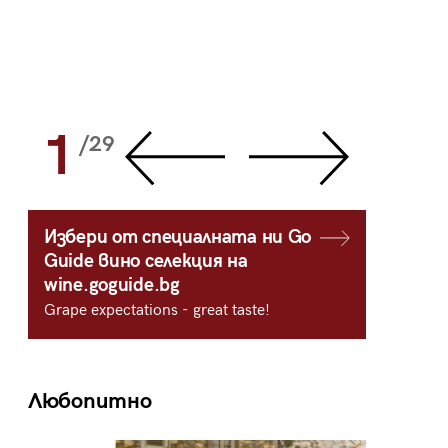
1
2
/29
/
Избери от специалната ни Go
Guide вино селекция на
wine.goguide.bg
Grape expectations - great taste!
Любопитно