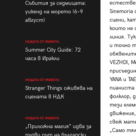
естествен
Събития за седмицата:
Sinemoria
уикенд на морето (6–9
сцени, ка
август)
които не 
линия. Ту
НЕЩАТА ОТ ЖИВОТА
и точно т
Summer City Guide: 72
обявените
часа в Иракли
VEZHDI, Mo
присъединя
YANA и TAE
НЕЩАТА ОТ ЖИВОТА
пианиста 
Stranger Things оживява на
фолклор, д
сцената в НДК
тези елем
движение,
НЕЩАТА ОТ ЖИВОТА
свеж мате
„Приложна магия“ идва за
„Само тял
първи път на български