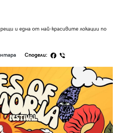
срещи и една от най-красивите локации по
29
/29
ентара
Сподели: