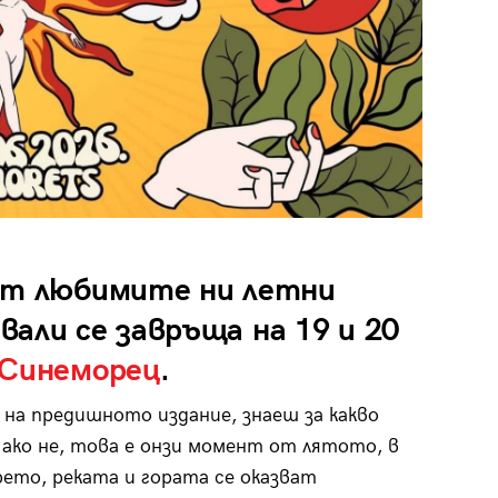
от любимите ни летни
али се завръща на 19 и 20
Синеморец
.
л на предишното издание, знаеш за какво
 ако не, това е онзи момент от лятото, в
ето, реката и гората се оказват