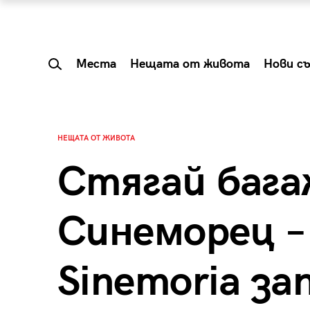
Места
Нещата от живота
Нови с
НЕЩАТА ОТ ЖИВОТА
Стягай бага
Синеморец – 
Sinemoria за
 Shareable:
Summer Prelude: ка
лги вечери и
започва лятото в 