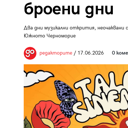
броени дни
пания
Два дни музикални открития, неочаквани 
Южното Черноморие
28
/29
редакторите
/ 17.06.2026
0 ком