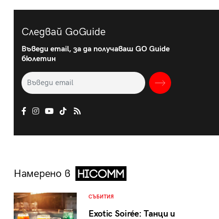
Следвай GoGuide
Въведи email, за да получаваш GO Guide
бюлетин
Намерено в
СЪБИТИЯ
Exotic Soirée: Танци и