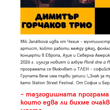
Mili Janátková идва от Чехия – мултиинс
артист, който работи между джаз, фолкло
концерти в Европа, Азия и Северна Америк
2026 г. излиза новият ѝ албум
Písně dne a P
програмата се включват и ТЛЕН – софийск
Групата вече има първи записи („Знак за т
като Station Street Festival. От София и Бе
– тазгодишната програма
които едва ли бихме очакв