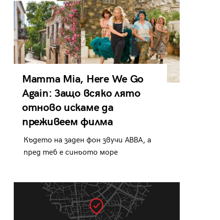
Mamma Mia, Here We Go
Again: Защо всяко лято
отново искаме да
преживеем филма
Където на заден фон звучи ABBA, а
пред теб е синьото море