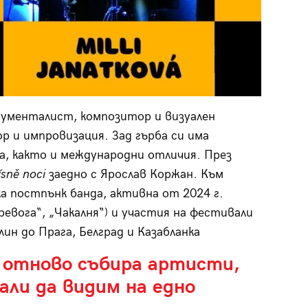
трументалист, композитор и визуален
р и импровизация. Зад гърба си има
а, както и международни отличия. През
ísně noci
заедно с Ярослав Коржан. Към
а постпънк банда, активна от 2024 г.
ревога“, „Чакалня“) и участия на фестивали
рлин до Прага, Белград и Казабланка
 отново събира артисти,
али да видим на едно