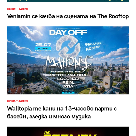
НОВИ СЪБИТИЯ
Veniamin се качва на сцената на The Rooftop
НОВИ СЪБИТИЯ
Walltopia те кани на 13-часово парти с
басейн, гледка и много музика