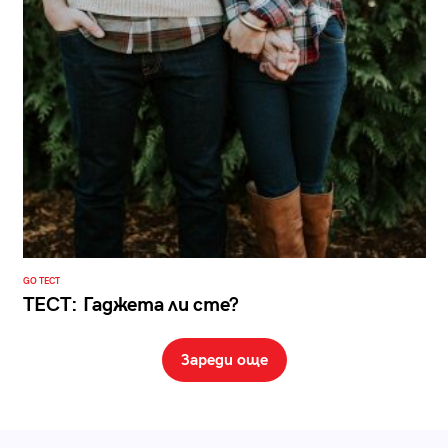
GO ТЕСТ
ТЕСТ: Гаджета ли сте?
Зареди още