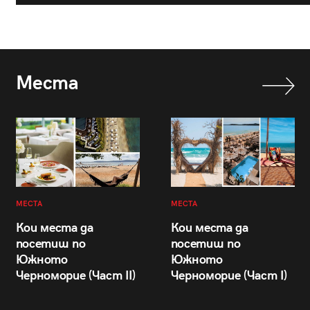
Места
МЕСТА
МЕСТА
Кои места да
Кои места да
посетиш по
посетиш по
Южното
Южното
Черноморие (Част II)
Черноморие (Част I)