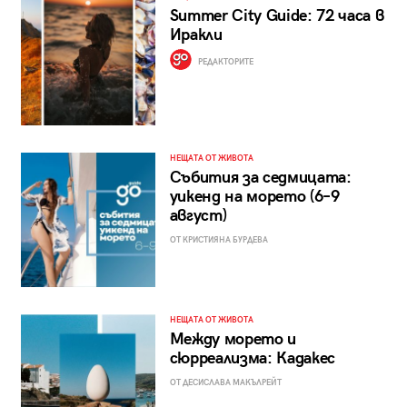
Summer City Guide: 72 часа в
Иракли
РЕДАКТОРИТЕ
НЕЩАТА ОТ ЖИВОТА
Събития за седмицата:
уикенд на морето (6–9
август)
ОТ КРИСТИЯНА БУРДЕВА
НЕЩАТА ОТ ЖИВОТА
Между морето и
сюрреализма: Кадакес
ОТ ДЕСИСЛАВА МАКЪЛРЕЙТ