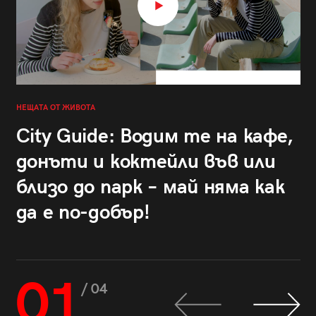
НЕЩАТА ОТ ЖИВОТА
City Guide: Водим те на кафе,
донъти и коктейли във или
близо до парк – май няма как
да е по-добър!
01
/ 04