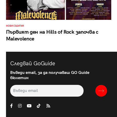
НОВИ СЪБИТИЯ
Първият ден на Hills of Rock започва с
Malevolence
Следвай GoGuide
Въведи email, за да получаваш GO Guide
бюлетин