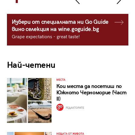
Избери от специалната ни Go Guide
вино селекция на wine.goguide.bg
Grape expectations - great taste!
Най-четени
МЕСТА
Кои места да посетиш по
Южното Черноморие (Част
II)
РЕДАКТОРИТЕ
НЕЩАТА ОТ ЖИВОТА