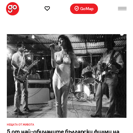
GoMap
НЕЩАТА ОТ ЖИВОТА
5 от най-обичаните български филми на