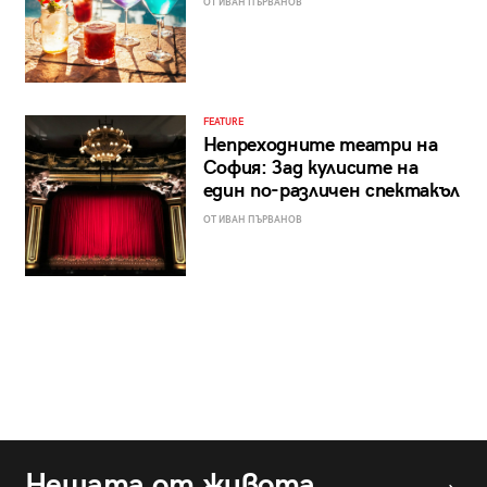
ОТ ИВАН ПЪРВАНОВ
FEATURE
Непреходните театри на
София: Зад кулисите на
един по-различен спектакъл
ОТ ИВАН ПЪРВАНОВ
Нещата от живота