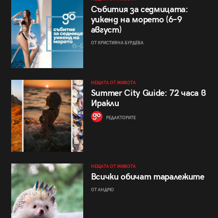
Събития за седмицата:
уикенд на морето (6–9
август)
ОТ КРИСТИЯНА БУРДЕВА
НЕЩАТА ОТ ЖИВОТА
Summer City Guide: 72 часа в
Иракли
РЕДАКТОРИТЕ
НЕЩАТА ОТ ЖИВОТА
Всички обичат таралежите
ОТ АНДРЮ