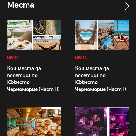
Места
МЕСТА
МЕСТА
Кои места да
Кои места да
посетиш по
посетиш по
Южното
Южното
Черноморие (Част II)
Черноморие (Част I)