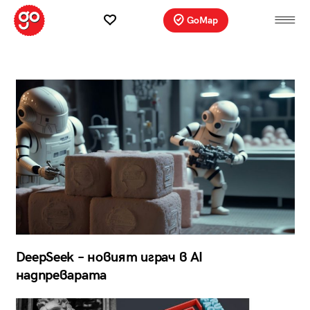
GoMap
DeepSeek – новият играч в AI
надпреварата