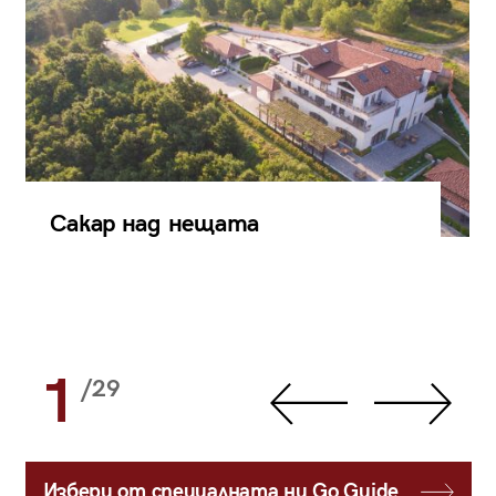
Сакар над нещата
1
/29
Избери от специалната ни Go Guide