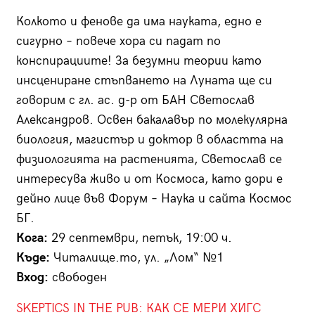
Колкото и фенове да има науката, едно е
сигурно – повече хора си падат по
конспирациите! За безумни теории като
инсцениране стъпването на Луната ще си
говорим с гл. ас. д-р от БАН Светослав
Александров. Освен бакалавър по молекулярна
биология, магистър и доктор в областта на
физиологията на растенията, Светослав се
интересува живо и от Космоса, като дори е
дейно лице във Форум – Наука и сайта Космос
БГ.
Кога:
29 септември, петък, 19:00 ч.
Къде:
Читалище.то, ул. „Лом“ №1
Вход:
свободен
SKEPTICS IN THE PUB: КАК СЕ МЕРИ ХИГС