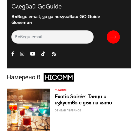
Следвай GoGuide
Въведи email, за да получаваш GO Guide
бюлетин
Намерено в
СЪБИТИЯ
Exotic Soirée: Танци и
изкуство с дъх на лято
ОТ ИВАН ПЪРВАНОВ