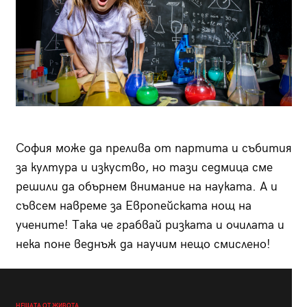
София може да прелива от партита и събития
за култура и изкуство, но тази седмица сме
решили да обърнем внимание на науката. А и
съвсем навреме за Европейската нощ на
учените! Така че грабвай ризката и очилата и
нека поне веднъж да научим нещо смислено!
НЕЩАТА ОТ ЖИВОТА