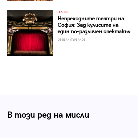
FEATURE
Непреходните театри на
София: Зад кулисите на
един по-различен спектакъл
ОТ ИВАН ПЪРВАНОВ
В този ред на мисли