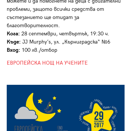
можете и да помогнете на деца с двигателни
проблеми, защото всички средства от
състезанието ще отидат за
благотворителност.
Кога:
28 септември, четвъртък, 19:30 ч.
Къде:
JJ Murphy’s, ул. „Кърниградска“ №6
Вход:
100 лв./отбор
ЕВРОПЕЙСКА НОЩ НА УЧЕНИТЕ