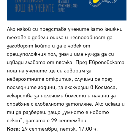
Ако някой си представя учените като книжни
плъхове с дебели очила и неспособност да
заговорят който и да е човек от
срещуположния пол, значи има нужда да си
извади главата от пясъка. През Европейската
нощ на учените ще си говорим за
невероятните открития, случили се през
последните години, за екскурзии в Космоса,
лекарства за нелечими болести и начини за
справяне с глобалното затопляне. Ако искаш и
ти да разбереш защо „умното е новото
секси“, датата е 29 септември.
Кога:
29 септември, петък, 17:00 ч.