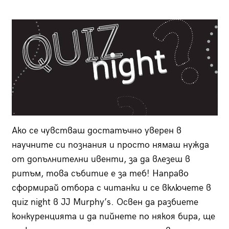
Ако се чувстваш достатъчно уверен в
научните си познания и просто нямаш нужда
от допълнителни ивенти, за да влезеш в
ритъм, това събитие е за теб! Направо
сформирай отбора с читанки и се включете в
quiz night в JJ Murphy’s. Освен да разбиете
конкуренцията и да пийнете по някоя бира, ще