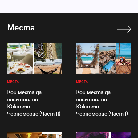
Места
МЕСТА
МЕСТА
Кои места да
Кои места да
посетиш по
посетиш по
Южното
Южното
Черноморие (Част II)
Черноморие (Част I)