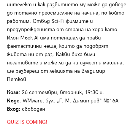
интелект и как развитието му може да доведе
до тотално преосмисляне на начина, по който
работим. Отвъд Sci-Fi филмите и
предупрежденията от страна на хора като
Илон Мъск AI има потенциал да прави
фантастични неща, които да подобрят
живота ни от раз. Какви биха били
негативите и може ли да ни измести машина,
ще разбереш от лекцията на Владимир
Петков.
Кога:
26 септември, вторник, 19:30 ч.
Къде:
WMware, бул. „Г. М. Димитров“ №16А
Вход:
свободен
QUIZ IS COMING!