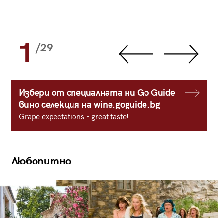
1
/29
Избери от специалната ни Go Guide
вино селекция на wine.goguide.bg
Grape expectations - great taste!
Любопитно