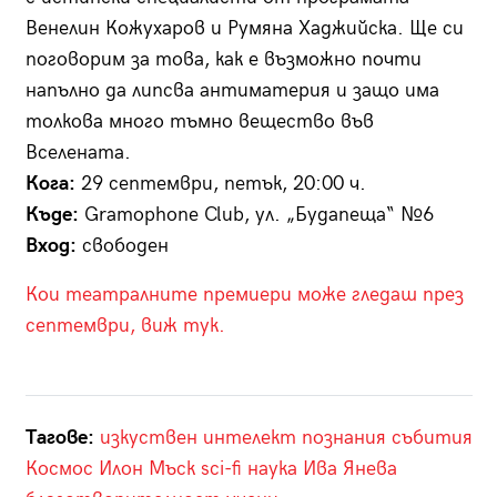
Венелин Кожухаров и Румяна Хаджийска. Ще си
поговорим за това, как е възможно почти
напълно да липсва антиматерия и защо има
толкова много тъмно вещество във
Вселената.
Кога:
29 септември, петък, 20:00 ч.
Къде:
Gramophone Club, ул. „Будапеща“ №6
Вход:
свободен
Кои театралните премиери може гледаш през
септември, виж тук.
Тагове:
изкуствен интелект
познания
събития
Космос
Илон Мъск
sci-fi
наука
Ива Янева