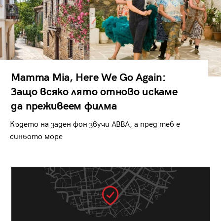
Mamma Mia, Here We Go Again:
Защо всяко лято отново искаме
да преживеем филма
Където на заден фон звучи ABBA, а пред теб е
синьото море