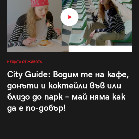
НЕЩАТА ОТ ЖИВОТА
City Guide: Водим те на кафе,
донъти и коктейли във или
близо до парк – май няма как
да е по-добър!