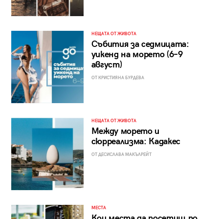
НЕЩАТА ОТ ЖИВОТА
Събития за седмицата:
уикенд на морето (6–9
август)
ОТ КРИСТИЯНА БУРДЕВА
НЕЩАТА ОТ ЖИВОТА
Между морето и
сюрреализма: Кадакес
ОТ ДЕСИСЛАВА МАКЪЛРЕЙТ
МЕСТА
Кои места да посетиш по