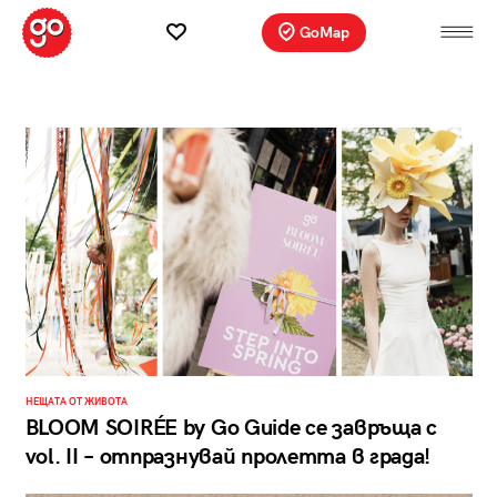
GoMap
НЕЩАТА ОТ ЖИВОТА
BLOOM SOIRÉE by Go Guide се завръща с
vol. II – отпразнувай пролетта в града!