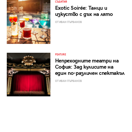
СЪБИТИЯ
Exotic Soirée: Танци и
изкуство с дъх на лято
ОТ ИВАН ПЪРВАНОВ
FEATURE
Непреходните театри на
София: Зад кулисите на
един по-различен спектакъл
ОТ ИВАН ПЪРВАНОВ