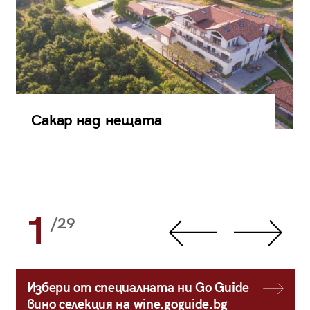
Сакар над нещата
1
/29
Избери от специалната ни Go Guide
вино селекция на wine.goguide.bg