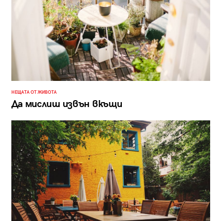
НЕЩАТА ОТ ЖИВОТА
Да мислиш извън вкъщи