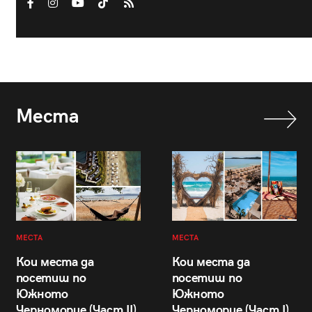
Места
МЕСТА
МЕСТА
Кои места да
Кои места да
посетиш по
посетиш по
Южното
Южното
Черноморие (Част II)
Черноморие (Част I)