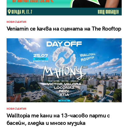
НОВИ СЪБИТИЯ
Veniamin се качва на сцената на The Rooftop
НОВИ СЪБИТИЯ
Walltopia те кани на 13-часово парти с
басейн, гледка и много музика