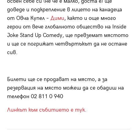
освен себе си (не че е малко, доста е) ще
доведе и подкрепление в лицето на канадеца
от Овча Купел –
Дими
, както и още много
герои от вече глобалното общество на Inside
Joke Stand Up Comedy, ще превземат мястото
и ще се погрижат четвъртъкът да не остане
сив.
Билети ще се продават на място, а за
резервация на място можеш да се обадиш на
телефон 02 811 0 940
Линкът към събитието е тук.