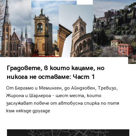
Градовете, в които кацаме, но
никога не оставаме: Част 1
От Бергамо и Меминген, до Айндховен, Тревизо,
Жирона и Шарлероа - шест места, които
заслужават повече от автобусна спирка по пътя
към някъде другаде