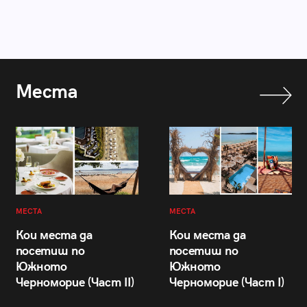
Места
МЕСТА
МЕСТА
Кои места да
Кои места да
посетиш по
посетиш по
Южното
Южното
Черноморие (Част II)
Черноморие (Част I)