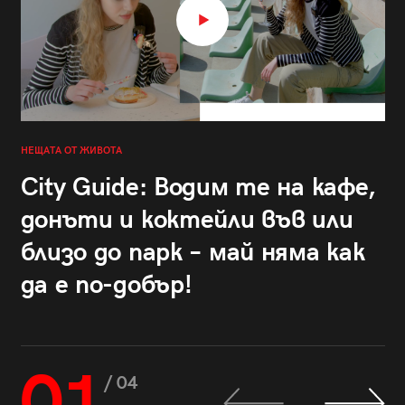
НЕЩАТА ОТ ЖИВОТА
City Guide: Водим те на кафе,
донъти и коктейли във или
близо до парк – май няма как
да е по-добър!
01
/ 04