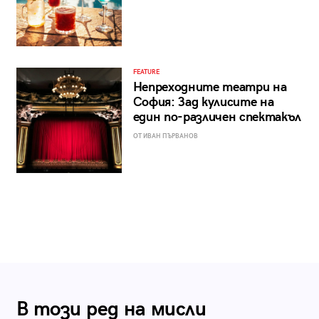
FEATURE
Непреходните театри на
София: Зад кулисите на
един по-различен спектакъл
ОТ ИВАН ПЪРВАНОВ
В този ред на мисли