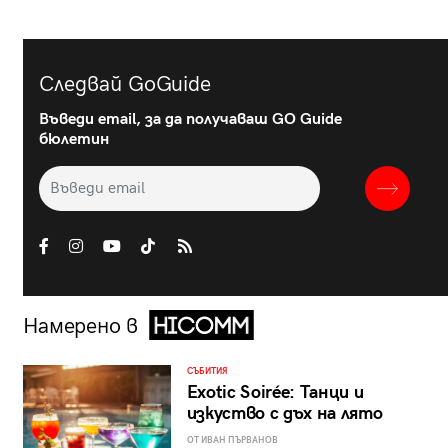
Следвай GoGuide
Въведи email, за да получаваш GO Guide
бюлетин
Намерено в
СЪБИТИЯ
Exotic Soirée: Танци и
изкуство с дъх на лято
ОТ ИВАН ПЪРВАНОВ