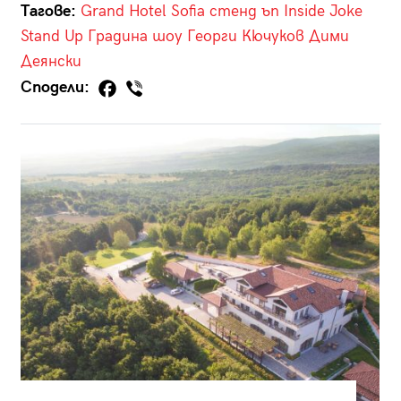
Тагове:
Grand Hotel Sofia
стенд ъп
Inside Joke
Stand Up
Градина
шоу
Георги Кючуков
Дими
Деянски
Сподели: