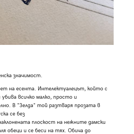
ленска значимост.
ет на есента. Интелектуалецът, който с
 убива всичко малко, просто и
лно. В "Зелда" той разтваря прозата в
ска се без
наклонената плоскост на нежните дамски
ля обеци и се беси на тях. Обича до