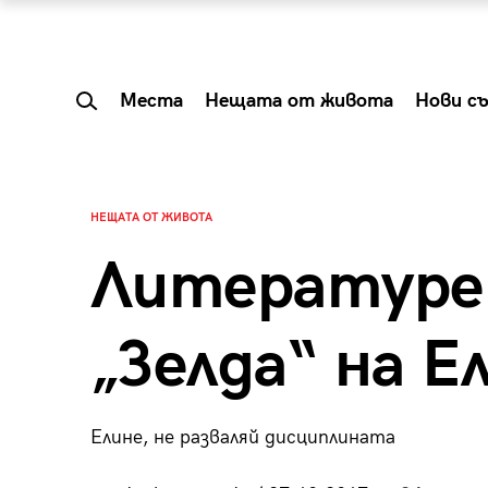
Места
Нещата от живота
Нови с
НЕЩАТА ОТ ЖИВОТА
Литературе
„Зелда“ на Е
Елине, не разваляй дисциплината
 Shareable:
Summer Prelude: ка
лги вечери и
започва лятото в 