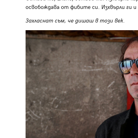
освобождава от фибите си. Изхвърли ги и 
Захласнат съм, че дишаш в този век.