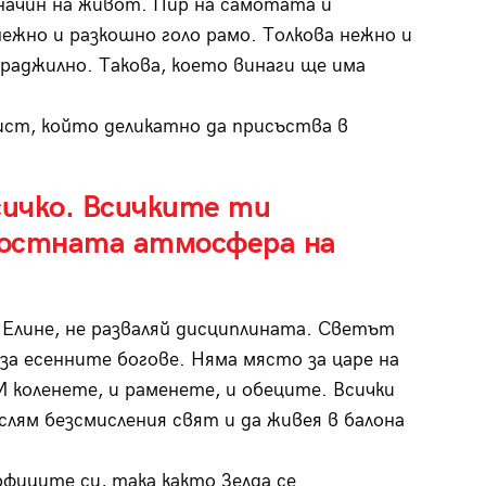
 начин на живот. Пир на самотата и
ежно и разкошно голо рамо. Толкова нежно и
раджилно. Такова, което винаги ще има
лист, който деликатно да присъства в
сичко. Всичките ти
ялостната атмосфера на
 Елине, не разваляй дисциплината. Светът
за есенните богове. Няма място за царе на
И коленете, и раменете, и обеците. Всички
слям безсмисления свят и да живея в балона
рфиците си, така както Зелда се