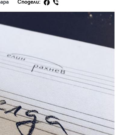
ара
Сподели:
29
/29