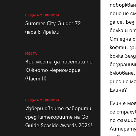
побъркване
поне не с
НЕЩАТА ОТ ЖИВОТА
да се. Без
Summer City Guide: 72
болка и о
часа в Иракли
От една с
кофти, за
МЕСТА
всяка Зел
Кои места да посетиш по
безгранич
Южното Черноморие
влюбване,
(Част II)
днес не м
Елине?
НЕЩАТА ОТ ЖИВОТА
Елин е мо
Избери своите фаворити
се страху
сред категориите на Go
по фалшив
Guide Seaside Awards 2026!
Литерат