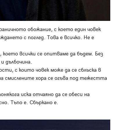
раничното обожание, с което един човек
ждането с поглед. Това е всичко. Не е
, което всички се опитваме да бъдем. Без
 и дълбочина.
сти, с които човек може да се сблъска в
на смислените хора се огъва под тежестта
онякога иска отчаяно да се обеси на
о. Тъпо е. Сбъркано е.