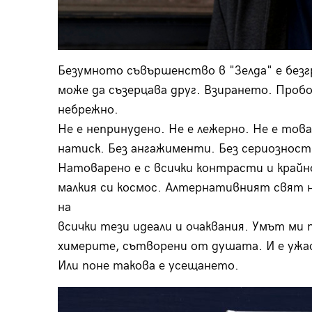
Безумното съвършенство в "Зелда" е безг
може да съзерцава друг. Взирането. Пробо
небрежно.
Не е непринудено. Не е лежерно. Не е това
натиск. Без ангажименти. Без сериозност
Натоварено е с всички контрасти и крайно
малкия си космос. Алтернативният свят 
на
всички тези идеали и очаквания. Умът ми п
химерите, сътворени от душата. И е ужасн
Или поне такова е усещането.