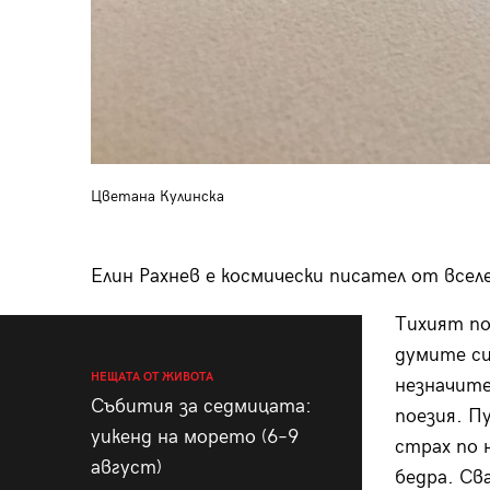
Цветана Кулинска
Елин Рахнев е космически писател от все
Тихият по
думите си
НЕЩАТА ОТ ЖИВОТА
незначите
Събития за седмицата:
поезия. Пу
уикенд на морето (6–9
страх по 
август)
бедра. Сва