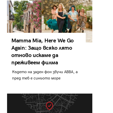
Mamma Mia, Here We Go
Again: Защо всяко лято
отново искаме да
преживеем филма
Където на заден фон звучи ABBA, а
пред теб е синьото море