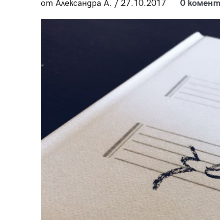
от Александра А. / 27.10.2017
0 комент
пания
28
/29