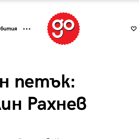
ъбития
н петък:
лин Рахнев
к
Tender is the Wine – Какво
чаша
се пие на Лазурния бряг