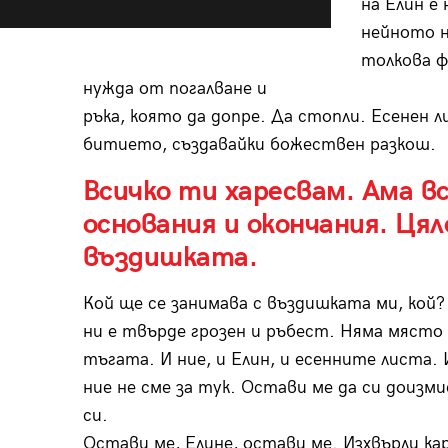
на Елин е
нейното н
толкова ф
нужда от погалване и
ръка, която да допре. Да стопли. Есенен 
битието, създавайки божествен разкош.
Всичко ти харесвам. Ама в
основания и окончания. Ц
въздишката.
Кой ще се занимава с въздишката ми, кой?
ни е твърде грозен и ръбест. Няма място 
тъгата. И ние, и Елин, и есенните листа. 
ние не сме за тук. Остави ме да си доизми
си.
Остави ме, Елине, остави ме. Изхвърли ка