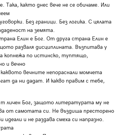
. Така, както днес вече не се обичаме. Или
меем
 уговорки. Без граници. Без логика. С цялата
тдаденост на земята.
трана Елин е Бог. От друга страна Елин е
щото разваля дисциплината. Възпитава у
да копнежа по истинско, туптящо,
но и вечно
 каквото вечните непораснали момчета
огат да ни дадат. И какво правим с тебе,
ят личен Бог, защото литературата му не
ва от самотата си. Не въздиша престорено
и идеали и не раздава смеха си напразно.
урата