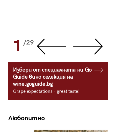
1
2
/29
/
Избери от специалната ни Go
Guide вино селекция на
wine.goguide.bg
Grape expectations - great taste!
Любопитно