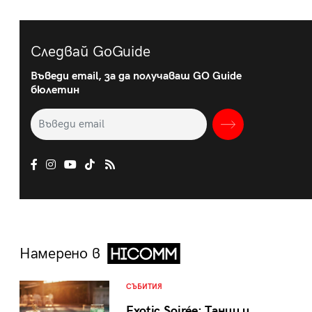
Следвай GoGuide
Въведи email, за да получаваш GO Guide
бюлетин
Намерено в
СЪБИТИЯ
Exotic Soirée: Танци и