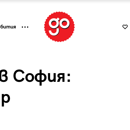
ъбития
в София:
ар
к
Tender is the Wine – Какво
чаша
се пие на Лазурния бряг