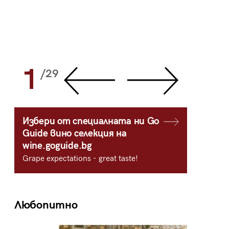
1
2
/29
/
Избери от специалната ни Go
Guide вино селекция на
wine.goguide.bg
Grape expectations - great taste!
Любопитно