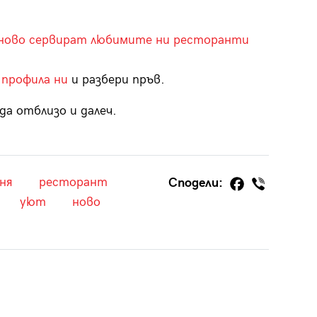
о ново сервират любимите ни ресторанти
 профила ни
и разбери пръв.
да отблизо и далеч.
ня
ресторант
Сподели:
уют
ново