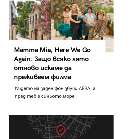
Mamma Mia, Here We Go
Again: Защо всяко лято
отново искаме да
преживеем филма
Където на заден фон звучи ABBA, а
пред теб е синьото море