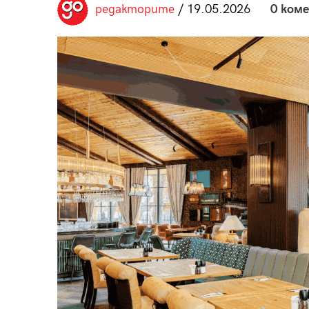
редакторите
/ 19.05.2026
0 ком
пания
28
/29