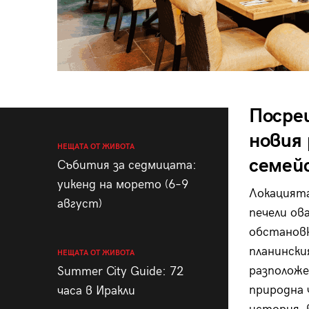
Посре
новия
НЕЩАТА ОТ ЖИВОТА
семей
Събития за седмицата:
уикенд на морето (6–9
Локацията
август)
печели ов
обстановк
планинск
НЕЩАТА ОТ ЖИВОТА
разположе
Summer City Guide: 72
природна 
часа в Иракли