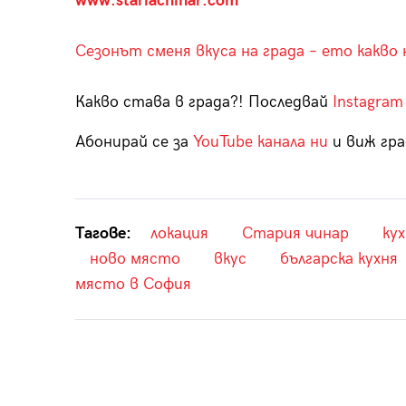
www.stariachinar.com
Сезонът сменя вкуса на града – ето какв
Какво става в града?! Последвай
Instagram
Абонирай се за
YouTube канала ни
и виж гра
Тагове:
локация
Стария чинар
кух
ново място
вкус
българска кухня
място в София