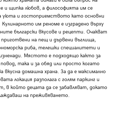
в която храната винаги е била въпрос на
 и щипка любов, а философията им се
на уюта и гостоприемството като основни
 Кулинарното им реноме е изградено върху
ите български вкусове и рецепти. Очакват
 приготвени на пещ и дървени въглища,
рноморска риба, телешки специалитети и
 изненади. Мястото е подходящо както за
 повод, така и за обяд или просто когато
ва вкусна домашна храна. За да е максимално
овата локация разполага с голям паркинг и
т, в който децата да се забавляват, докато
лаждаваш на преживяването.