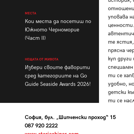
история, 
отношение
МЕСТА
уповава 
Кои места да посетиш по
ценности.
Южното Черноморие
автентичн
(Част II)
те ястия,
прясна че
куп други
НЕЩАТА ОТ ЖИВОТА
специален
Избери своите фаворити
ти се хап
сред категориите на Go
удобно, н
Guide Seaside Awards 2026!
детски къ
ти се нас
София, бул. „Шипченски проход“ 15
087 920 2222