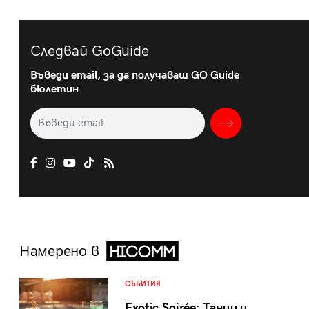
Следвай GoGuide
Въведи email, за да получаваш GO Guide
бюлетин
Намерено в
СЪБИТИЯ
Exotic Soirée: Танци и