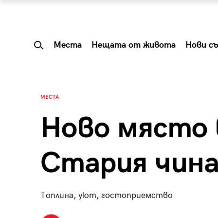
Места
Нещата от живота
Нови с
МЕСТА
Ново място 
Стария чин
Топлина, уют, гостоприемство
 Shareable:
Summer Prelude: ка
лги вечери и
започва лятото в 