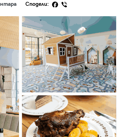
ентара
Сподели:
29
/29