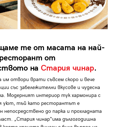
щаме те от масата на най-
 ресторант от
ството на
Стария чинар
.
 им отвори врати съвсем скоро и вече
ации със забележителни вкусове и чудесна
а. Модерният интериор тук хармонира с
ия уют, тъй като ресторантът е
н непосредствено до парка и прохладната
част. „Стария чинар“има дългогодишна