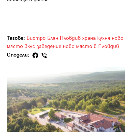
Тагове:
Бистро Блян
Пловдив
храна
кухня
ново
място
вкус
заведение
ново място в Пловдив
Сподели: