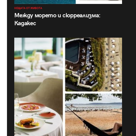
НЕЩАТА ОТ ЖИВОТА
Между морето и сюрреализма:
Кадакес