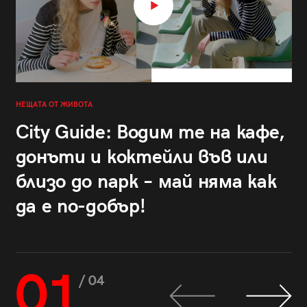
НЕЩАТА ОТ ЖИВОТА
City Guide: Водим те на кафе,
донъти и коктейли във или
близо до парк – май няма как
да е по-добър!
01
/ 04