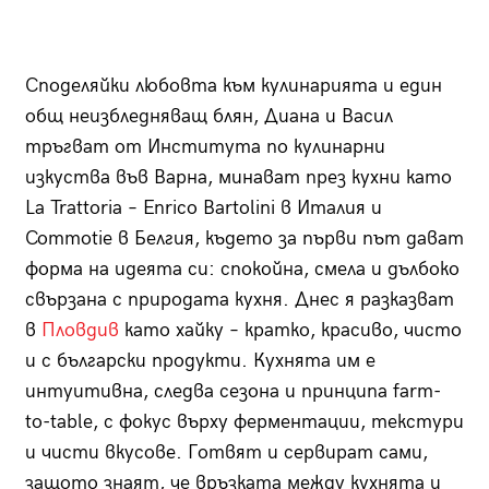
Споделяйки любовта към кулинарията и един
общ неизбледняващ блян, Диана и Васил
тръгват от Института по кулинарни
изкуства във Варна, минават през кухни като
La Trattoria – Enrico Bartolini в Италия и
Commotie в Белгия, където за първи път дават
форма на идеята си: спокойна, смела и дълбоко
свързана с природата кухня. Днес я разказват
в
Пловдив
като хайку – кратко, красиво, чисто
и с български продукти. Кухнята им е
интуитивна, следва сезона и принципа farm-
to-table, с фокус върху ферментации, текстури
и чисти вкусове. Готвят и сервират сами,
защото знаят, че връзката между кухнята и