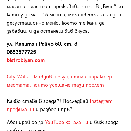
масата е част от преживяването. В „Блян“ си
като у дома – 16 места, мека светлина и едно
дегустационно меню, което те кани да
забавиш и да останеш във вкуса.
ул. Капитан Райчо 50, ет. 3
0883577725
bistroblyan.com
City Walk: Пловдив с вкус, стил и характер –
местата, които усещаме тази пролет
Какво става в града?! Последвай
Instagram
профила ни
и разбери пръв.
Абонирай се за
YouTube канала ни
и виж града
отблизо и далеч.