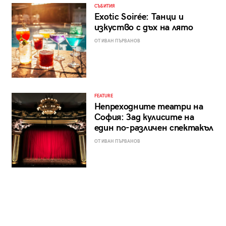
СЪБИТИЯ
Exotic Soirée: Танци и
изкуство с дъх на лято
ОТ ИВАН ПЪРВАНОВ
FEATURE
Непреходните театри на
София: Зад кулисите на
един по-различен спектакъл
ОТ ИВАН ПЪРВАНОВ