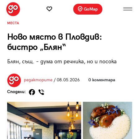
GoMap
МЕСТА
Ново място в Пловдив:
бистро „Блян“
Блян, същ. – дума от речника, но и посока
редакторите
/ 08.05.2026
0 коментара
Сподели: