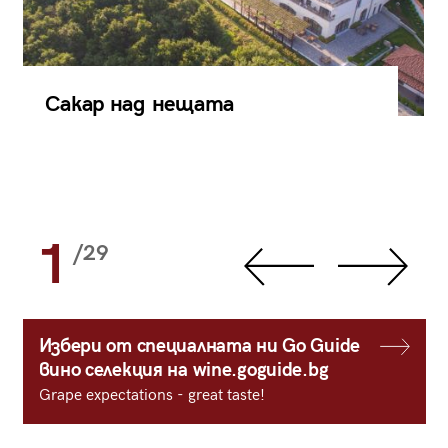
Сакар над нещата
1
/29
Избери от специалната ни Go Guide
вино селекция на wine.goguide.bg
Grape expectations - great taste!