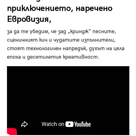
приключението, наречено
Евровизия,
за да те убедим, че зад „криндж“ песните,
сценичният кич и чудатите изпълнители,
стоят технологичен напредък, духът на цяла
епоха и десетилетия креативност.