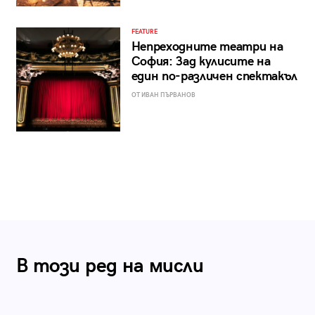
FEATURE
Непреходните театри на
София: Зад кулисите на
един по-различен спектакъл
ОТ ИВАН ПЪРВАНОВ
В този ред на мисли