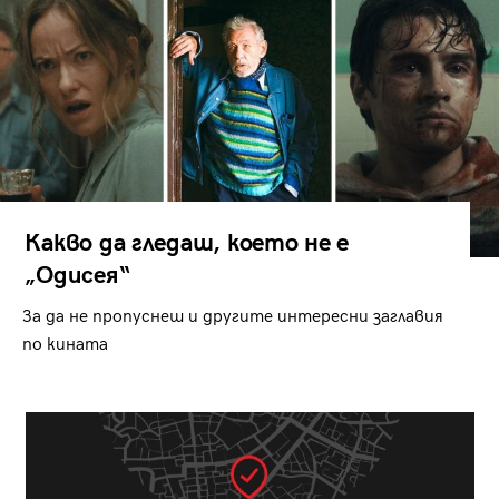
Какво да гледаш, което не е
„Одисея“
За да не пропуснеш и другите интересни заглавия
по кината