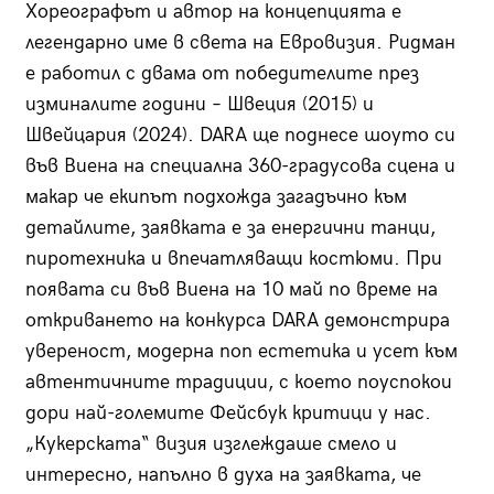
Хореографът и автор на концепцията е
легендарно име в света на Евровизия. Ридман
е работил с двама от победителите през
изминалите години – Швеция (2015) и
Швейцария (2024). DARA ще поднесе шоуто си
във Виена на специална 360-градусова сцена и
макар че екипът подхожда загадъчно към
детайлите, заявката е за енергични танци,
пиротехника и впечатляващи костюми. При
появата си във Виена на 10 май по време на
откриването на конкурса DARA демонстрира
увереност, модерна поп естетика и усет към
автентичните традиции, с което поуспокои
дори най-големите Фейсбук критици у нас.
„Кукерската“ визия изглеждаше смело и
интересно, напълно в духа на заявката, че