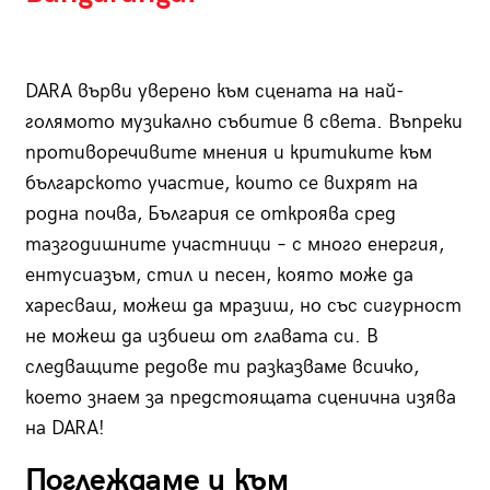
DARA върви уверено към сцената на най-
голямото музикално събитие в света. Въпреки
противоречивите мнения и критиките към
българското участие, които се вихрят на
родна почва, България се откроява сред
тазгодишните участници – с много енергия,
ентусиазъм, стил и песен, която може да
харесваш, можеш да мразиш, но със сигурност
не можеш да избиеш от главата си. В
следващите редове ти разказваме всичко,
което знаем за предстоящата сценична изява
на DARA!
Поглеждаме и към