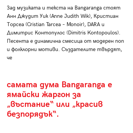
Зад музиката и текста на Bangaranga стоят
Анн Джудит Уик (Anne Judith Wik), Кристиан
Торсеа (Cristian Tarcea – Monoir), DARA и
Димитрис Контопулос (Dimitris Kontopoulos).
Песента е динамична смесица от модерен поп
и фолклорни мотиви. Създателите твърдят,
че
самата дума Bangaranga е
ямайски жаргон за
„въстание“ или „красив
безпорядък“.