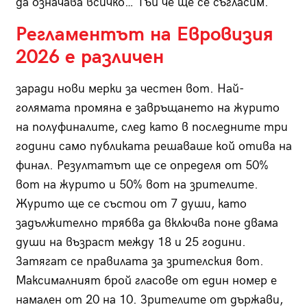
да означава всичко… Тъй че ще се съгласим.
Регламентът на Евровизия
2026 е различен
заради нови мерки за честен вот. Най-
голямата промяна е завръщането на журито
на полуфиналите, след като в последните три
години само публиката решаваше кой отива на
финал. Резултатът ще се определя от 50%
вот на журито и 50% вот на зрителите.
Журито ще се състои от 7 души, като
задължително трябва да включва поне двама
души на възраст между 18 и 25 години.
Затягат се правилата за зрителския вот.
Максималният брой гласове от един номер е
намален от 20 на 10. Зрителите от държави,