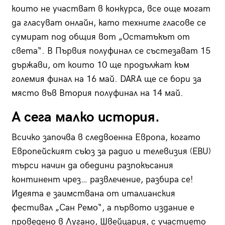
които не участват в конкурса, все още могат
да гласуват онлайн, като техните гласове се
сумират под общия вот „Остатъкът от
света“. В Първия полуфинал се състезават 15
държави, от които 10 ще продължат към
големия финал на 16 май. DARA ще се бори за
място във Втория полуфинал на 14 май.
А сега малко история.
Всичко започва в следвоенна Европа, когато
Европейският съюз за радио и телевизия (EBU)
търси начин да обедини разпокъсания
континент чрез… развлечение, разбира се!
Идеята е заимствана от италианския
фестивал „Сан Ремо“, а първото издание е
проведено в Лугано, Швейцария, с участието