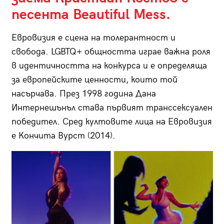
песента Beautiful Mess.
Евровизия е сцена на толерантност и
свобода. LGBTQ+ общността играе важна роля
в идентичността на конкурса и е определяща
за европейските ценности, които той
насърчава. През 1998 година Дана
Интернешънъл става първият транссексуален
победител. Сред култовите лица на Евровизия
е Кончита Вурст (2014).