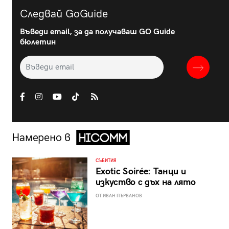
Следвай GoGuide
Въведи email, за да получаваш GO Guide
бюлетин
Намерено в
СЪБИТИЯ
Exotic Soirée: Танци и
изкуство с дъх на лято
ОТ ИВАН ПЪРВАНОВ