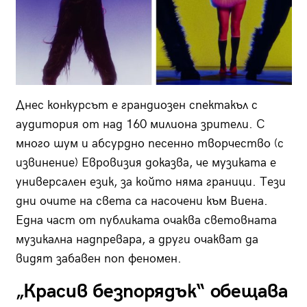
Днес конкурсът е грандиозен спектакъл с
аудитория от над 160 милиона зрители. С
много шум и абсурдно песенно творчество (с
извинение) Евровизия доказва, че музиката е
универсален език, за който няма граници. Тези
дни очите на света са насочени към Виена.
Една част от публиката очаква световната
музикална надпревара, а други очакват да
видят забавен поп феномен.
„Красив безпорядък“ обещава