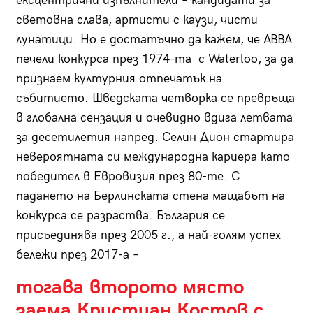
ексцентрични изпълнители – кандидати за
световна слава, артисти с каузи, чисти
лунатици. Но е достатъчно да кажем, че ABBA
печели конкурса през 1974-та с Waterloo, за да
признаем културния отпечатък на
събитието. Шведската четворка се превръща
в глобална сензация и очевидно вдига летвата
за десетилетия напред. Селин Дион стартира
невероятната си международна кариера като
победител в Евровизия през 80-те. С
падането на Берлинската стена мащабът на
конкурса се разраства. България се
присъединява през 2005 г., а най-голям успех
бележи през 2017-а –
тогава второто място
заема Кристиан Костов с