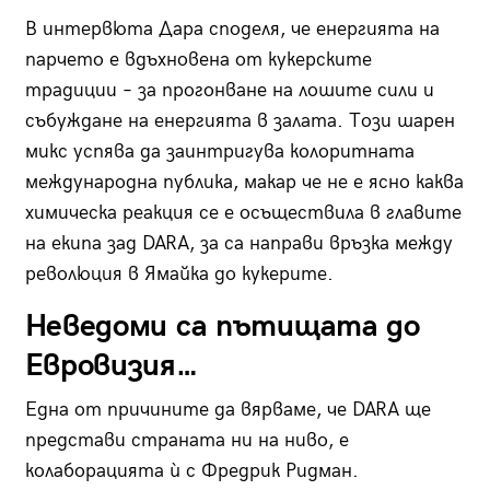
В интервюта Дара споделя, че енергията на
парчето е вдъхновена от кукерските
традиции – за прогонване на лошите сили и
събуждане на енергията в залата. Този шарен
микс успява да заинтригува колоритната
международна публика, макар че не е ясно каква
химическа реакция се е осъществила в главите
на екипа зад DARA, за са направи връзка между
революция в Ямайка до кукерите.
Неведоми са пътищата до
Евровизия…
Една от причините да вярваме, че DARA ще
представи страната ни на ниво, е
колаборацията ѝ с Фредрик Ридман.