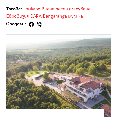
Тагове:
конкурс
Виена
песен
гласуване
Евровизия
DARA
Bangaranga
музика
Сподели: