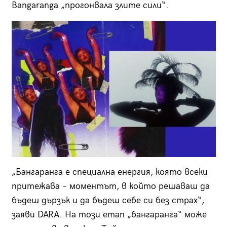
Bangaranga „прогонвала злите сили“.
„Бангаранга е специална енергия, която всеки
притежава – моментът, в който решаваш да
бъдеш дързък и да бъдеш себе си без страх“,
заяви DARA. На този етап „бангаранга“ може