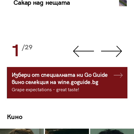
Сакар над нещата
1
/29
Избери от специалната ни Go Guide
вино селекция на wine.goguide.bg
Grape expectations - great taste!
Кино