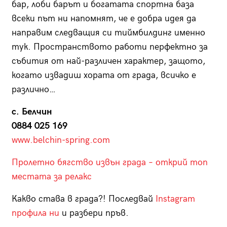
бар, лоби барът и богатата спортна база
всеки път ни напомнят, че е добра идея да
направим следващия си тиймбилдинг именно
тук. Пространството работи перфектно за
събития от най-различен характер, защото,
когато извадиш хората от града, всичко е
различно…
с. Белчин
0884 025 169
www.belchin-spring.com
Пролетно бягство извън града – открий топ
местата за релакс
Какво става в града?! Последвай
Instagram
профила ни
и разбери пръв.