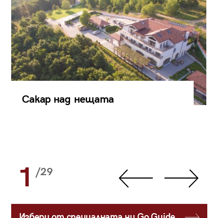
Сакар над нещата
1
/29
Избери от специалната ни Go Guide