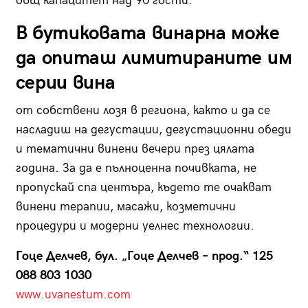
общ капацитет над 90 гости.
В бутиковата винарна може
да опиташ лимитираните им
серии вина
от собствени лозя в региона, както и да се
насладиш на дегустации, дегустационни обеди
и тематични винени вечери през цялата
година. За да е пълноценна почивката, не
пропускай спа центъра, където те очакват
винени терапии, масажи, козметични
процедури и модерни уелнес технологии.
Гоце Делчев, бул. „Гоце Делчев – прод.“ 125
088 803 1030
www.uvanestum.com