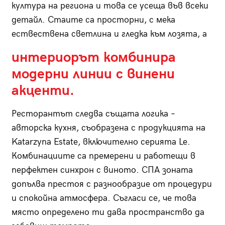
култура на региона и това се усеща във всеки
детайл. Стаите са просторни, с мека
ествествена светлина и гледка към лозята, а
интериорът комбинира
модерни линии с винени
акценти.
Ресторантът следва същата логика –
авторска кухня, съобразена с продукцията на
Katarzyna Estate, включително серията Le.
Комбинациите са премерени и работещи в
перфектен синхрон с виното. СПА зоната
допълва престоя с разнообразие от процедури
и спокойна атмосфера. Съгласи се, че това
място определено ти дава пространство да