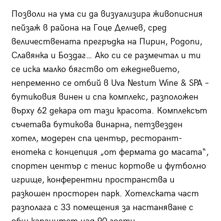
Позволи на ума си да визуализира живописния
пейзаж в района на Гоце Делчев, сред
величествената прегръдка на Пирин, Родопи,
Славянка и Боздаг… Ако си се размечтал и ти
се иска малко бягство от ежедневието,
непременно се отбий в Uva Nestum Wine & SPA –
бутиковия винен и спа комплекс, разположен
върху 62 декара от тази красота. Комплексът
съчетава бутикова винарна, петзвезден
хотел, модерен спа център, ресторант-
енотека с концепция „от фермата до масата“,
спортен център с тенис кортове и футболно
игрище, конферентни пространства и
разкошен просторен парк. Хотелската част
разполага с 33 помещения за настаняване с