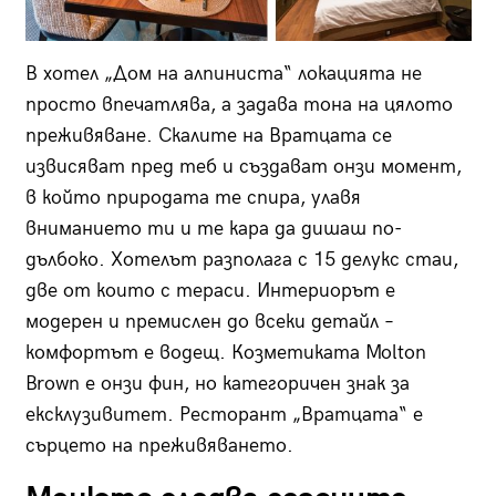
В хотел „Дом на алпиниста“ локацията не
просто впечатлява, a задава тона на цялото
преживяване. Скалите на Вратцата се
извисяват пред теб и създават онзи момент,
в който природата те спира, улавя
вниманието ти и те кара да дишаш по-
дълбоко. Хотелът разполага с 15 делукс стаи,
две от които с тераси. Интериорът е
модерен и премислен до всеки детайл –
комфортът е водещ. Козметиката Molton
Brown е онзи фин, но категоричен знак за
ексклузивитет. Ресторант „Вратцата“ е
сърцето на преживяването.