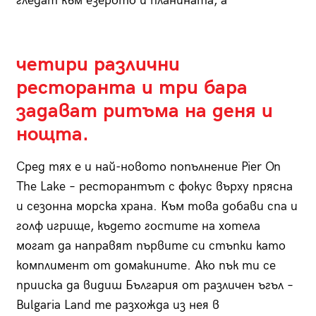
гледат към езерото и планината, а
четири различни
ресторанта и три бара
задават ритъма на деня и
нощта.
Сред тях е и най-новото попълнение Pier On
The Lake – ресторантът с фокус върху прясна
и сезонна морска храна. Към това добави спа и
голф игрище, където гостите на хотела
могат да направят първите си стъпки като
комплимент от домакините. Ако пък ти се
прииска да видиш България от различен ъгъл –
Bulgaria Land те разхожда из нея в