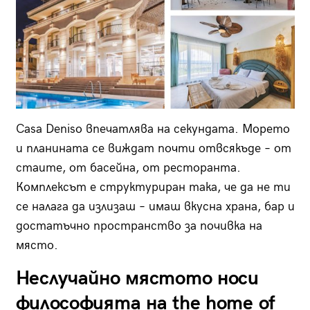
Casa Deniso впечатлява на секундата. Морето
и планината се виждат почти отвсякъде – от
стаите, от басейна, от ресторанта.
Комплексът е структуриран така, че да не ти
се налага да излизаш – имаш вкусна храна, бар и
достатъчно пространство за почивка на
място.
Неслучайно мястото носи
философията на the home of