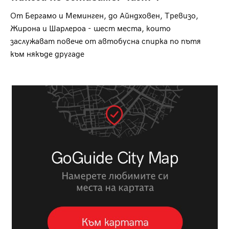
От Бергамо и Меминген, до Айндховен, Тревизо,
Жирона и Шарлероа - шест места, които
заслужават повече от автобусна спирка по пътя
към някъде другаде