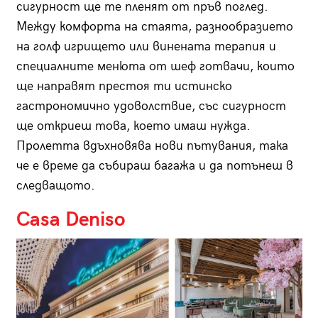
сигурност ще те пленят от пръв поглед.
Между комфорта на стаята, разнообразието
на голф игрището или винената терапия и
специалните менюта от шеф готвачи, които
ще направят престоя ти истинско
гастрономично удоволствие, със сигурност
ще откриеш това, което имаш нужда.
Пролетта вдъхновява нови пътувания, така
че е време да събираш багажа и да потънеш в
следващото.
Casa Deniso