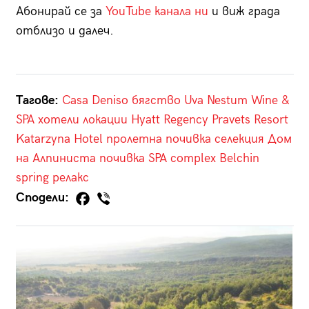
Абонирай се за
YouTube канала ни
и виж града
отблизо и далеч.
Тагове:
Casa Deniso
бягство
Uva Nestum Wine &
SPA
хотели
локации
Hyatt Regency Pravets Resort
Katarzyna Hotel
пролетна почивка
селекция
Дом
на Алпиниста
почивка
SPA complex Belchin
spring
релакс
Сподели: