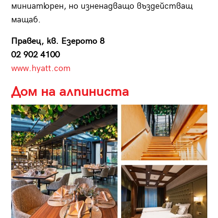
миниатюрен, но изненадващо въздействащ
мащаб.
Правец, кв. Езерото 8
02 902 4100
www.hyatt.com
Дом на алпиниста