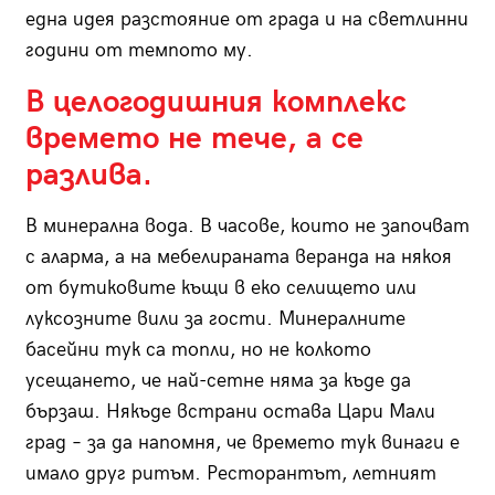
една идея разстояние от града и на светлинни
години от темпото му.
В целогодишния комплекс
времето не тече, а се
разлива.
В минерална вода. В часове, които не започват
с аларма, а на мебелираната веранда на някоя
от бутиковите къщи в еко селището или
луксозните вили за гости. Минералните
басейни тук са топли, но не колкото
усещането, че най-сетне няма за къде да
бързаш. Някъде встрани остава Цари Мали
град – за да напомня, че времето тук винаги е
имало друг ритъм. Ресторантът, летният