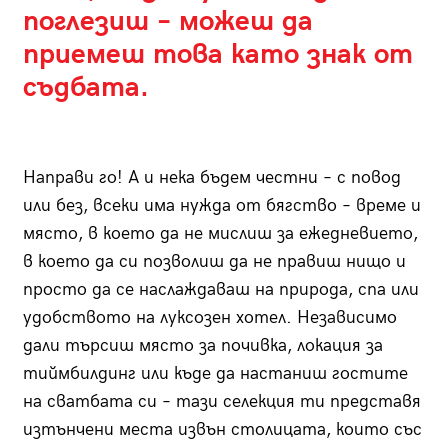
поглезиш – можеш да
приемеш това като знак от
съдбата.
Направи го! А и нека бъдем честни – с повод
или без, всеки има нужда от бягство – време и
място, в което да не мислиш за ежедневието,
в което да си позволиш да не правиш нищо и
просто да се наслаждаваш на природа, спа или
удобството на луксозен хотел. Независимо
дали търсиш място за почивка, локация за
тиймбилдинг или къде да настаниш гостите
на сватбата си – тази селекция ти представя
изтънчени места извън столицата, които със