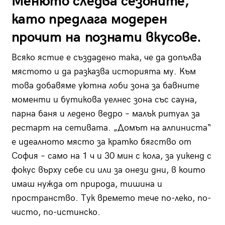
Менюто следва сезоните,
като предлага модерен
прочит на познати вкусове.
Всяко ястие е създадено така, че да допълва
мястото и да разказва историята му. Към
това добавяме уютна лоби зона за бавните
моменти и бутикова уелнес зона със сауна,
парна баня и ледено ведро – малък ритуал за
рестарт на сетивата. „Домът на алпиниста“
е идеалното място за кратко бягство от
София – само на 1 ч и 30 мин с кола, за уикенд с
фокус върху себе си или за онези дни, в които
имаш нужда от природа, тишина и
пространство. Тук времето тече по-леко, по-
чисто, по-истинско.