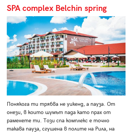
SPA complex Belchin spring
Понякога ти трябва не уикенд, а пауза. От
онези, в които шумът пада като прах от
раменете ти. Този спа комплекс е точно
такава пауза, сгушена в полите на Рила, на