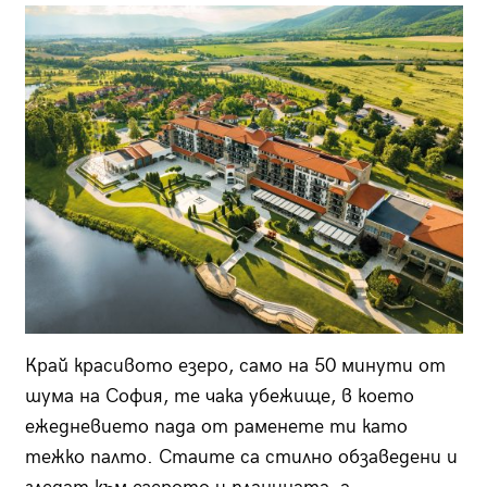
Край красивото езеро, само на 50 минути от
шума на София, те чака убежище, в което
ежедневието пада от раменете ти като
тежко палто. Стаите са стилно обзаведени и