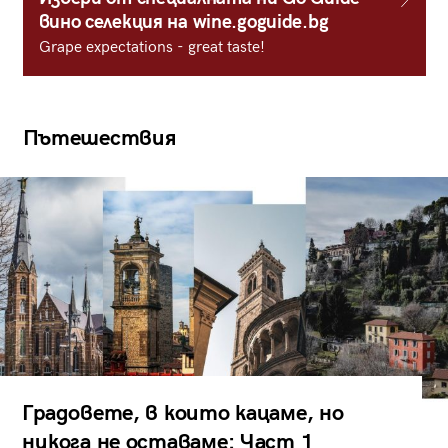
вино селекция на wine.goguide.bg
Grape expectations - great taste!
Пътешествия
Градовете, в които кацаме, но
никога не оставаме: Част 1