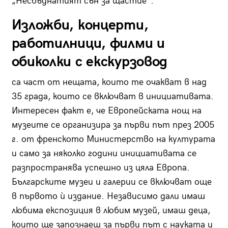
„Несбъднатият сън за щастие“.
Изложби, концерти,
работилници, филми и
обиколки с екскурзовод
са част от нещата, които те очакват в над
35 града, които се включват в инициативата.
Интересен факт е, че Европейската нощ на
музеите се организира за първи път през 2005
г. от френското Министерство на културата
и само за няколко години инициативата се
разпространява успешно из цяла Европа.
Българските музеи и галерии се включват още
в първото ѝ издание. Независимо дали имаш
любима експозиция в любим музей, имаш деца,
които ще запознаеш за първи път с науката и