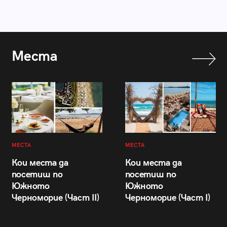
Места
МЕСТА
МЕСТА
Кои места да
Кои места да
посетиш по
посетиш по
Южното
Южното
Черноморие (Част II)
Черноморие (Част I)