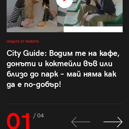
НЕЩАТА ОТ ЖИВОТА
City Guide: Водим те на кафе,
донъти и коктейли във или
близо до парк – май няма как
да е по-добър!
01
/ 04