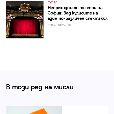
FEATURE
Непреходните театри на
София: Зад кулисите на
един по-различен спектакъл
ОТ ИВАН ПЪРВАНОВ
В този ред на мисли