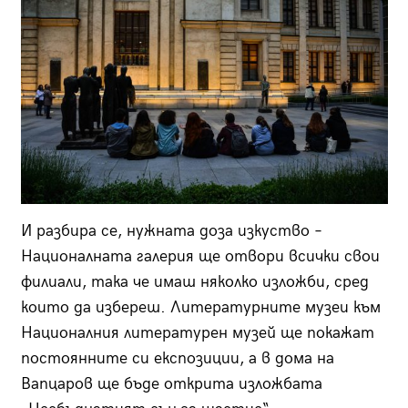
И разбира се, нужната доза изкуство –
Националната галерия ще отвори всички свои
филиали, така че имаш няколко изложби, сред
които да избереш. Литературните музеи към
Националния литературен музей ще покажат
постоянните си експозиции, а в дома на
Вапцаров ще бъде открита изложбата