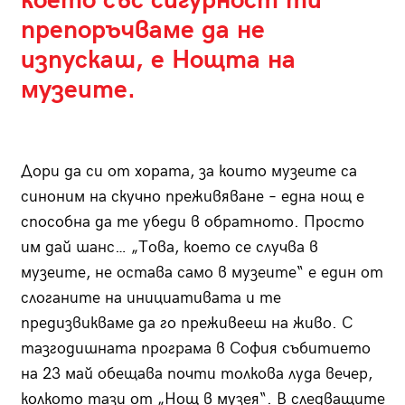
което със сигурност ти
препоръчваме да не
изпускаш, е Нощта на
музеите.
Дори да си от хората, за които музеите са
синоним на скучно преживяване – една нощ е
способна да те убеди в обратното. Просто
им дай шанс… „Това, което се случва в
музеите, не остава само в музеите“ е един от
слоганите на инициативата и те
предизвикваме да го преживееш на живо. С
тазгодишната програма в София събитието
на 23 май обещава почти толкова луда вечер,
колкото тази от „Нощ в музея“. В следващите