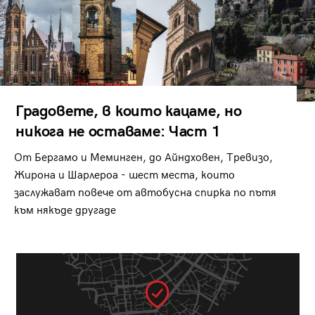
Градовете, в които кацаме, но
никога не оставаме: Част 1
От Бергамо и Меминген, до Айндховен, Тревизо,
Жирона и Шарлероа - шест места, които
заслужават повече от автобусна спирка по пътя
към някъде другаде