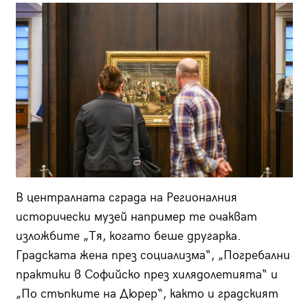
В централната сграда на Регионалния
исторически музей например те очакват
изложбите „Тя, когато беше другарка.
Градската жена през социализма“, „Погребални
практики в Софийско през хилядолетията“ и
„По стъпките на Дюрер“, както и градският