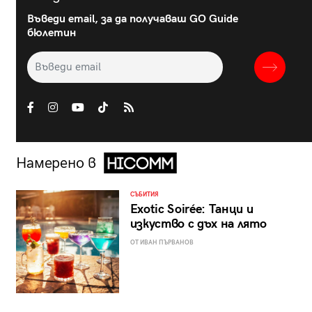
Въведи email, за да получаваш GO Guide
бюлетин
Намерено в
СЪБИТИЯ
Exotic Soirée: Танци и
изкуство с дъх на лято
ОТ ИВАН ПЪРВАНОВ