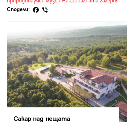
природонаучен музей
Националната галерия
Сподели:
Сакар над нещата