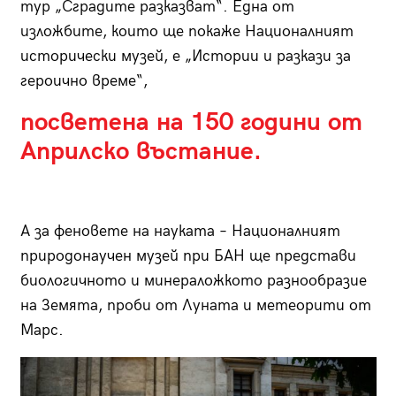
тур „Сградите разказват“. Една от
изложбите, които ще покаже Националният
исторически музей, е „Истории и разкази за
героично време“,
посветена на 150 години от
Априлско въстание.
А за феновете на науката – Националният
природонаучен музей при БАН ще представи
биологичното и минераложкото разнообразие
на Земята, проби от Луната и метеорити от
Марс.