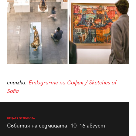
снимки:
Етюд-и-те на София / Sketches of
Sofia
НЕЩАТА ОТ ЖИВОТА
Събития на седмицата: 10–16 август