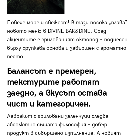
Повече море и свежест! В тази посока „плава“
новото меню в DIVINE BAR&DINE. Сред
акцентите е грилованият октопод – поднесен
върху хрупкава основа и завършен с ароматно
песто.
Балансът е премерен,
текстурите работят
заедно, а вкусът остава
чист и категоричен.
Лавракът с гриловани зеленчуци следва
абсолютно същата философия – добър
продукт в съвършено изпълнение. А новият