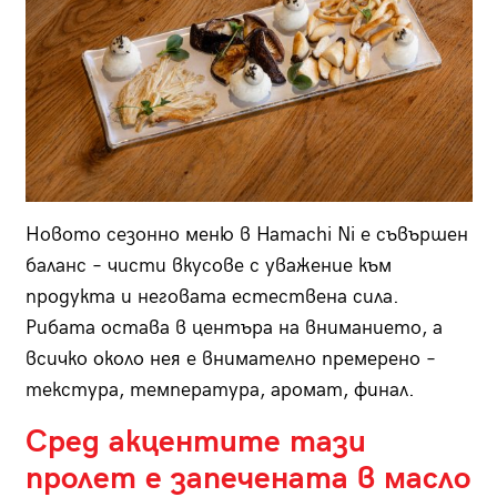
Новото сезонно меню в Hamachi Ni е съвършен
баланс – чисти вкусове с уважение към
продукта и неговата естествена сила.
Рибата остава в центъра на вниманието, а
всичко около нея е внимателно премерено –
текстура, температура, аромат, финал.
Сред акцентите тази
пролет е запечената в масло