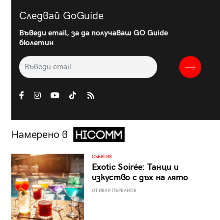
Следвай GoGuide
Въведи email, за да получаваш GO Guide
бюлетин
Намерено в
СЪБИТИЯ
Exotic Soirée: Танци и
изкуство с дъх на лято
ОТ ИВАН ПЪРВАНОВ