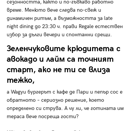
сезонността, както и по-гъвкаво работно
време. Менюто вече следва по-свеж и
динамичен ритъм, а възможността за late
night dining до 23:30 ч. прави Regale естествен
избор за дълги вечери и спонтанни срещи.
Зеленчуковите крюдитета с
авокадо и лайм са точният
старт, ако не ти се влиза
тежко,
а Wagyu бургерът с кафе де Пари и пепър сос е
обратното – сериозно решение, което
определено си струва. А чу ли, че готината им
тераса вече посреща гости?