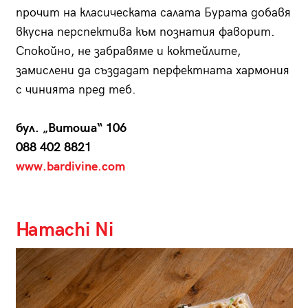
прочит на класическата салата Бурата добавя
вкусна перспектива към познатия фаворит.
Спокойно, не забравяме и коктейлите,
замислени да създадат перфектната хармония
с чинията пред теб.
бул. „Витоша“ 106
088 402 8821
www.bardivine.com
Hamachi Ni