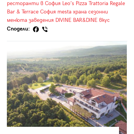
ресторанти в София
Leo’s Pizza Trattoria
Regale
Bar & Terrace
София
mesta
храна
сезонни
менюта
заведения
DIVINE BAR&DINE
вкус
Сподели: