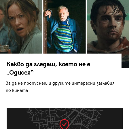
Какво да гледаш, което не е
„Одисея“
За да не пропуснеш и другите интересни заглавия
по кината