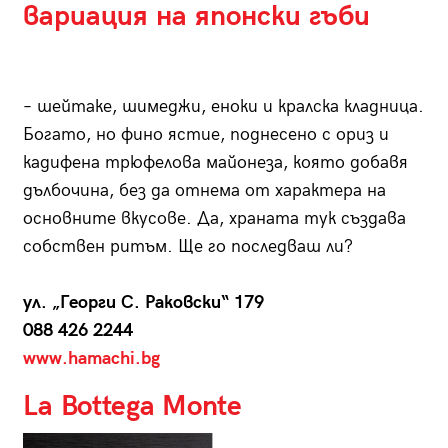
вариация на японски гъби
– шейтаке, шимеджи, еноки и кралска кладница.
Богато, но фино ястие, поднесено с ориз и
кадифена трюфелова майонеза, която добавя
дълбочина, без да отнема от характера на
основните вкусове. Да, храната тук създава
собствен ритъм. Ще го последваш ли?
ул. „Георги С. Раковски“ 179
088 426 2244
www.hamachi.bg
La Bottega Monte