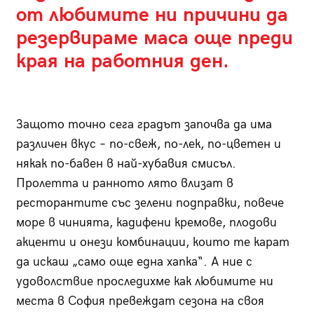
от любимите ни причини да
резервираме маса още преди
края на работния ден.
Защото точно сега градът започва да има
различен вкус – по-свеж, по-лек, по-цветен и
някак по-бавен в най-хубавия смисъл.
Пролетта и ранното лято влизат в
ресторантите със зелени подправки, повече
море в чинията, кадифени кремове, плодови
акценти и онези комбинации, които те карат
да искаш „само още една хапка“. А ние с
удоволствие проследихме как любимите ни
места в София превеждат сезона на своя