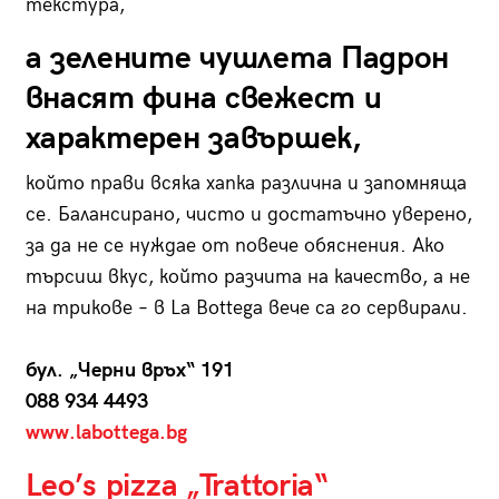
текстура,
а зелените чушлета Падрон
внасят фина свежест и
характерен завършек,
който прави всяка хапка различна и запомняща
се. Балансирано, чисто и достатъчно уверено,
за да не се нуждае от повече обяснения. Ако
търсиш вкус, който разчита на качество, а не
на трикове – в La Bottega вече са го сервирали.
бул. „Черни връх“ 191
088 934 4493
www.labottega.bg
Leo’s pizza „Trattoria“