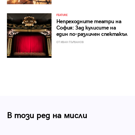
FEATURE
Непреходните театри на
София: Зад кулисите на
един по-различен спектакъл
ОТ ИВАН ПЪРВАНОВ
В този ред на мисли