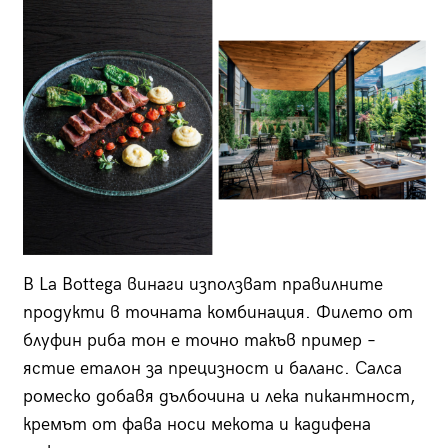
В La Bottega винаги използват правилните
продукти в точната комбинация. Филето от
блуфин риба тон е точно такъв пример –
ястие еталон за прецизност и баланс. Салса
ромеско добавя дълбочина и лека пикантност,
кремът от фава носи мекота и кадифена