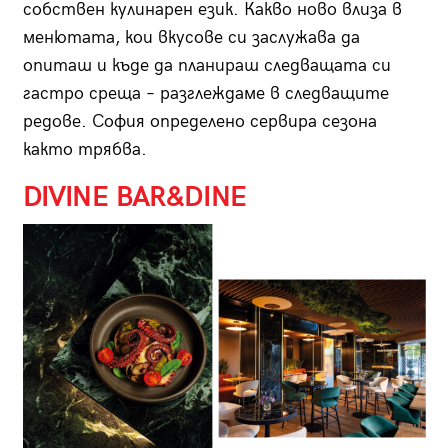
собствен кулинарен език. Какво ново влиза в
менютата, кои вкусове си заслужава да
опиташ и къде да планираш следващата си
гастро среща – разглеждаме в следващите
редове. София определено сервира сезона
както трябва.
DIVINE BAR&DINE