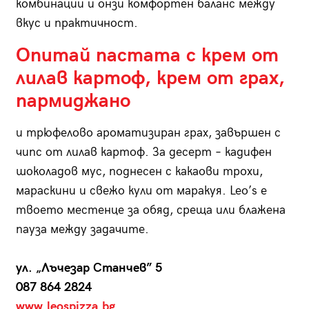
комбинации и онзи комфортен баланс между
вкус и практичност.
Опитай пастата с крем от
лилав картоф, крем от грах,
пармиджано
и трюфелово ароматизиран грах, завършен с
чипс от лилав картоф. За десерт – кадифен
шоколадов мус, поднесен с какаови трохи,
мараскини и свежо кули от маракуя. Leo’s е
твоето местенце за обяд, среща или блажена
пауза между задачите.
ул. „Лъчезар Станчев” 5
087 864 2824
www.leospizza.bg