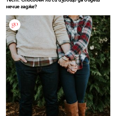
нечие гадже?