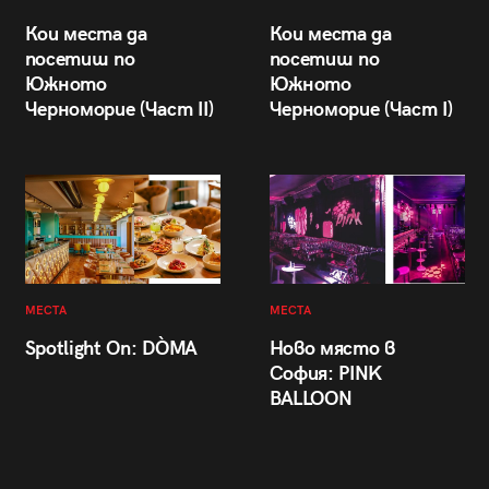
Кои места да
Кои места да
посетиш по
посетиш по
Южното
Южното
Черноморие (Част II)
Черноморие (Част I)
МЕСТА
МЕСТА
Spotlight On: DÒMA
Ново място в
София: PINK
BALLOON