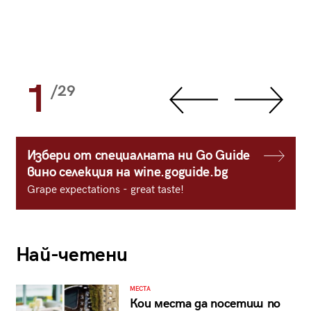
1
/29
Избери от специалната ни Go Guide
вино селекция на wine.goguide.bg
Grape expectations - great taste!
Най-четени
МЕСТА
Кои места да посетиш по