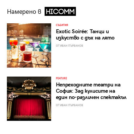
Намерено в
СЪБИТИЯ
Exotic Soirée: Танци и
изкуство с дъх на лято
ОТ ИВАН ПЪРВАНОВ
FEATURE
Непреходните театри на
София: Зад кулисите на
един по-различен спектакъл
ОТ ИВАН ПЪРВАНОВ