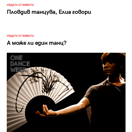
НЕЩАТА ОТ ЖИВОТА
Пловдив танцува, Елиа говори
НЕЩАТА ОТ ЖИВОТА
А може ли един танц?