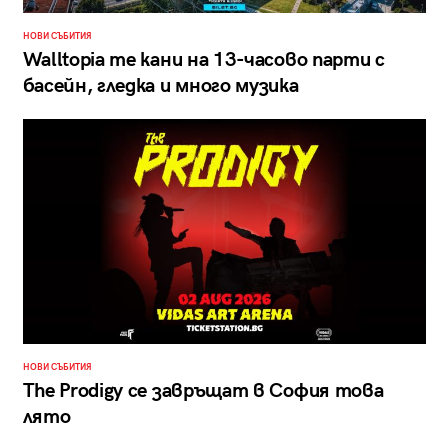
НОВИ СЪБИТИЯ
Walltopia те кани на 13-часово парти с
басейн, гледка и много музика
НОВИ СЪБИТИЯ
The Prodigy се завръщат в София това
лято