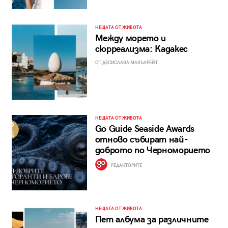
НЕЩАТА ОТ ЖИВОТА
Между морето и
сюрреализма: Кадакес
ОТ ДЕСИСЛАВА МАКЪЛРЕЙТ
НЕЩАТА ОТ ЖИВОТА
Go Guide Seaside Awards
отново събират най-
доброто по Черноморието
РЕДАКТОРИТЕ
НЕЩАТА ОТ ЖИВОТА
Пет албума за различните