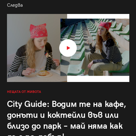
Следва
НЕЩАТА ОТ ЖИВОТА
City Guide: Водим те на кафе,
донъти и коктейли във или
близо до парк – май няма как