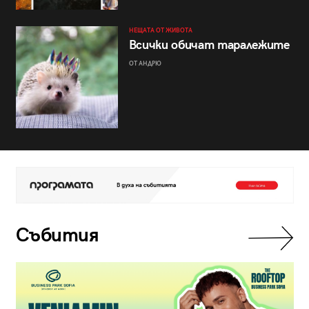
НЕЩАТА ОТ ЖИВОТА
Всички обичат таралежите
ОТ АНДРЮ
Събития