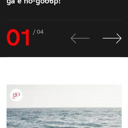
да е по-добър!
01
/ 04