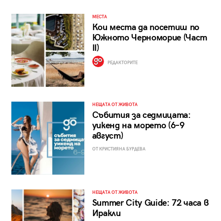
МЕСТА
Кои места да посетиш по
Южното Черноморие (Част
II)
РЕДАКТОРИТЕ
НЕЩАТА ОТ ЖИВОТА
Събития за седмицата:
уикенд на морето (6–9
август)
ОТ КРИСТИЯНА БУРДЕВА
НЕЩАТА ОТ ЖИВОТА
Summer City Guide: 72 часа в
Иракли