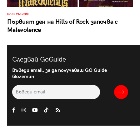
НОВИ СЪБИТИЯ
Първият ден на Hills of Rock започва с
Malevolence
Следвай GoGuide
Въведи email, за да получаваш GO Guide
бюлетин