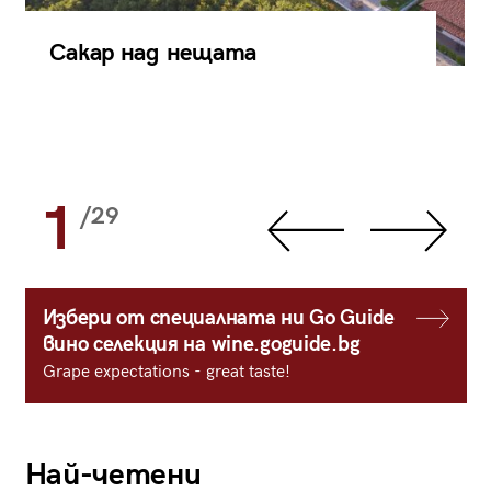
Сакар над нещата
1
/29
Избери от специалната ни Go Guide
вино селекция на wine.goguide.bg
Grape expectations - great taste!
Най-четени