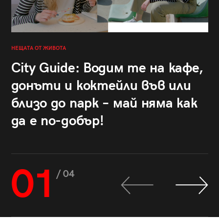
НЕЩАТА ОТ ЖИВОТА
City Guide: Водим те на кафе,
донъти и коктейли във или
близо до парк – май няма как
да е по-добър!
01
/ 04