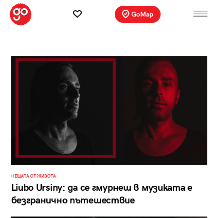
GoMap
НЕЩАТА ОТ ЖИВОТА
Liubo Ursiny: да се гмурнеш в музиката е
безгранично пътешествие