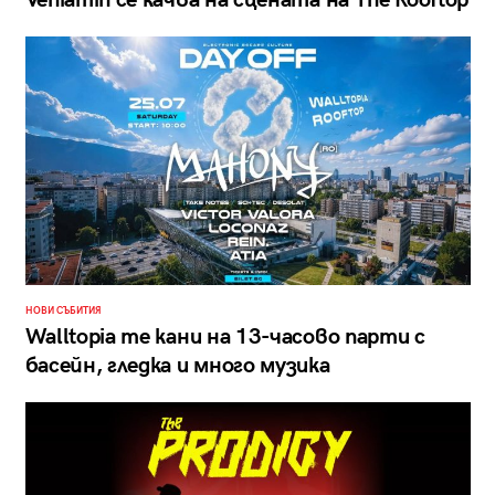
Veniamin се качва на сцената на The Rooftop
НОВИ СЪБИТИЯ
Walltopia те кани на 13-часово парти с
басейн, гледка и много музика