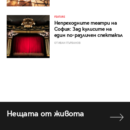
FEATURE
Непреходните театри на
София: Зад кулисите на
един по-различен спектакъл
ОТ ИВАН ПЪРВАНОВ
Нещата от живота