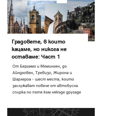
Градовете, в които
кацаме, но никога не
оставаме: Част 1
От Бергамо и Меминген, до
Айндховен, Тревизо, Жирона и
Шарлероа - шест места, които
заслужават повече от автобусна
спирка по пътя към някъде другаде