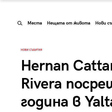
Места
Нещата от живота
Нови с
НОВИ СЪБИТИЯ
Hernan Catta
Rivera поср
година в Yalt
 Shareable:
Summer Prelude: ка
лги вечери и
започва лятото в 