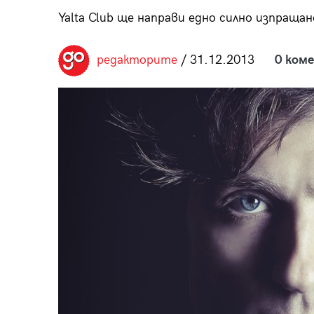
пания
Yalta Club ще направи едно силно изпращан
редакторите
/ 31.12.2013
0 ком
28
/29