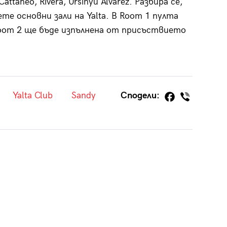
taneo, Rivera, Ursinyи Alvarez. Разбира се,
е основни зали на Yalta. В Room 1 пулта
а Room 2 ще бъде изпълнена от присъствието
Yalta Club
Sandy
Сподели: