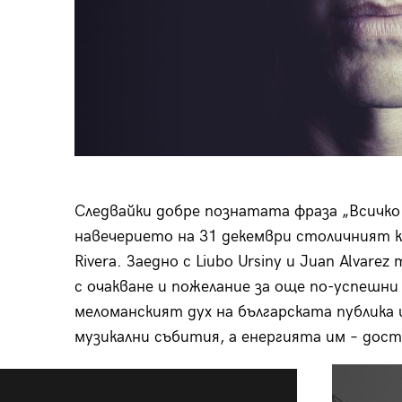
Следвайки добре познатата фраза „Всичко 
навечерието на 31 декември столичният к
Rivera. Заедно с Liubo Ursiny и Juan Alva
с очакване и пожелание за още по-успешни
меломанският дух на българската публика 
музикални събития, а енергията им – дост