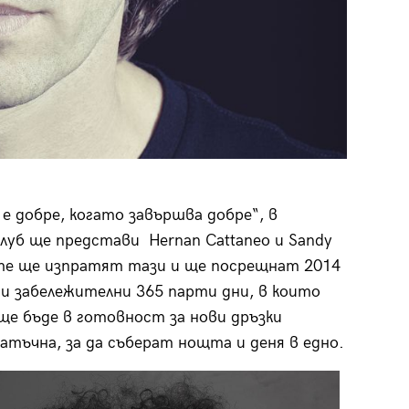
е добре, когато завършва добре“, в
луб ще представи Hernan Cattaneo и Sandy
rez те ще изпратят тази и ще посрещнат 2014
 и забележителни 365 парти дни, в които
ще бъде в готовност за нови дръзки
атъчна, за да съберат нощта и деня в едно.