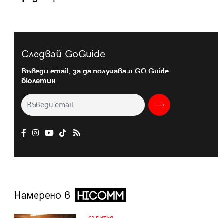
Следвай GoGuide
Въведи email, за да получаваш GO Guide
бюлетин
Намерено в