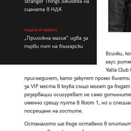
Stranger Things оживява на
сцената в НДК
НЕЩАТА ОТ ЖИВОТА
„Приложна магия“ идва за
първи път на български
Всички, к
хаус ритм
Yalta Clu
присъединят, като закупят промо билети н
за VIP места в клуба също могат да бъдат
резервации осигуряват не само допълнител
именно срещу пулта в Room 1, но и специа
посрещане на гостите.
Останалото ще бъде оставено в опитните