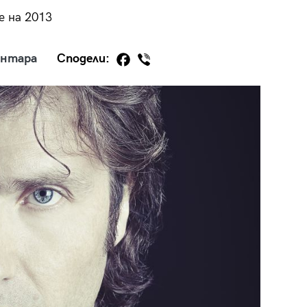
е на 2013
ентара
Сподели:
29
/29