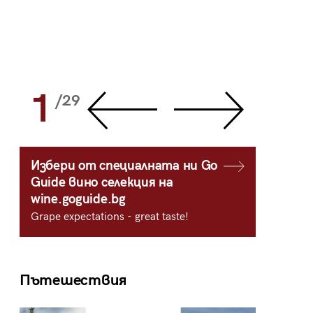
1
2
/29
/
Избери от специалната ни Go
Guide вино селекция на
wine.goguide.bg
Grape expectations - great taste!
Пътешествия