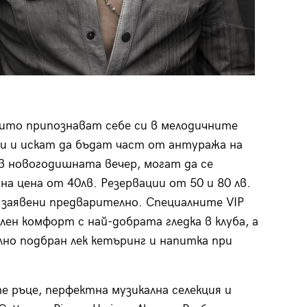
оито припознават себе си в мелодичните
и и искат да бъдат част от антуража на
b в новогодишната вечер, могат да се
а цена от 40лв. Резервации от 50 и 80 лв.
 заявени предварително. Специалните VIP
ен комфорт с най-добрата гледка в клуба, а
лно подбран лек кетъринг и напитка при
 ръце, перфектна музикална селекция и